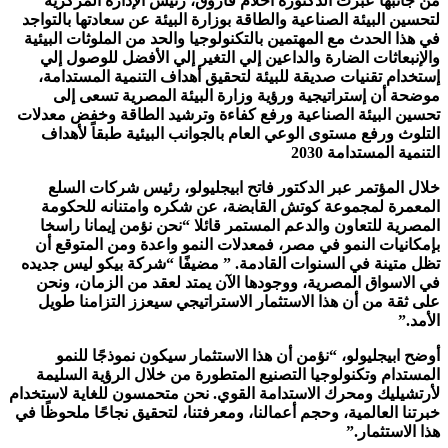
من جانبها عبرت الدكتورة أحلام فاروق، رئيس الإدارة المركزية
لتحسين البيئة الصناعية والطاقة بوزارة البيئة عن سعادتها بالتواجد
في هذا الحدث مع المهتمين بالتكنولوجيا والحد من الملوثات البيئية
والإنبعاثات الضارة والداعين إلي التغير إلي الأفضل للوصول إلي
إستخدام تقنيات صديقة للبيئة لتحقيق أهداف التنمية المستدامة،
موضحة أن إستراتيجية ورؤية وزارة البيئة المصرية تسعى إلى
تحسين البيئة الصناعية ورفع كفاءة وترشيد الطاقة وخفض معدلات
التلوث ورفع مستوى الوعي العام بالجوانب البيئية طبقاً لأهداف
التنمية المستدامة 2030
خلال المؤتمر عبر الدكتور فاتح ابيجليولو، رئيس شركات السلع
المعمرة لمجموعة كوتش القابضة، عن شكره وامتنانه للحكومة
المصرية للتعاون والدعم المستمر قائلا “نحن نؤمن إيمانا راسخا
بإمكانيات النمو في مصر، فمعدلات النمو واعدة ومن المتوقع أن
تظل متينة في السنوات القادمة. ” مضيفًا “شركة بيكو ليس جديده
في الاسواق المصرية، ووجودها الآن يمتد لعقد من الزمان، ونحن
على ثقة من أن هذا الاستثمار الاستراتيجي سيعزز التزامنا طويل
الأمد.”
أوضح ابيجليولو، “نؤمن أن هذا الاستثمار سيكون نموذجًا للنمو
المستدام وتكنولوجيا التصنيع المتطورة من خلال الرؤية السليمة
لأرتشيليك ومحرك الاستدامة القوي. نحن متحمسون للغاية لاستخدام
خبرتنا العالمية، وحجم أعمالنا، ومعرفتنا، لتحقيق نجاحًا ملحوظًا في
هذا الاستثمار.”