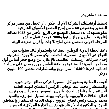
متابعة : ماهر بدر
تخطط أرتشيليك، الشركة الأم لـ “بيكو”، أن تجعل من مصر مركز
للتصدير بتخصيص 60 ٪ من إنتاج المصنع للأسواق الخارجية
بيكو تستهدف بدء تشغيل المصنع في الربع الأخير من 2023 بطاقة
إنتاجية 1.5 مليون جهاز سنوياً و2000 فرصة عمل مباشر
المرحلة الأولى ستعمل على انتاج ثلاجات وأفران صديقة للبيئة
دعمًا لخطة الدولة لتوطين الصناعة واستمرار لـ10 سنوات من
النجاح في الأسواق المصرية، احتفلت بيكو مصر للأجهزة المنزلية،
إحدى شركات أرتشيليك العالمية، بالإعلان عن وضع حجر أساس أول
مصانعها بالمدينة الصناعية بمنطقة العاشر من رمضان على مساحة
اجمالية قدرها 114,000 متر مربع وباستثمارات تتخطى 100 مليون
دولار.
أقيمت الفعالية بحضور كل السفير التركي صالح موتلو شين،
والمستشار محمد عبد الوهاب، الرئيس التنفيذي للهيئة العامة
للاستثمار والمناطق الحرة، والوزير المفوض محمد السيد، رئيس
قطاع العلاقات الأوروبية والتركية، بهيئة التمثيل التجاري، والسيد
محمد يوسف رئيس قطاع الترويج بالهيئة العامة للاستثمار والمناطق
الحرة، و الدكتورة أحلام فاروق، رئيس الإدارة المركزية لتحسين