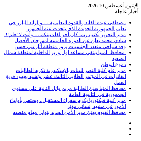
الإثنين, أغسطس 10 2026
أخبار عاجلة
مصطفى عبده القائد والقدوة التعليمية … والرائد البارز في
تعليم الجمهورية الجديدة الذى يتحدث عنه الجمهور
مدير التحرير يكتب ربما كان آخر لقاء بينكما… وأنت لا تعلم!!!
شادي محمد يعلن عن الدوره الخامسه لمهرجان الأفضل
وفد سياحي متعدد الجنسيات يزور منطقة آثار بني حسن
محافظ المنيا يلتقي مساعد أول وزير الداخلية لمنطقة شمال
الصعيد
دموع الوطن
مدير عام كلية النصر للبنات بالإسكندرية تكرم الطالبات
الفائزات في المؤتمر الطلابي الثالث عشر وتشيد بجهود فريق
العمل
محافظ المنيا يهنئ الطالبة مريم وائل الثانية على مستوى
الجمهورية في الثانوية العامة
مدير كلية فيكتوريا يكرم سفراء المستقبل.. ويحتفي بأولياء
الأمور في مشهد إنساني مؤثر
محافظ الفيوم يهنئ مدير الأمن الجديد بتولي مهام منصبه
إضافة
مقال
عمود
تسجيل
عشوائي
جانبي
الدخول