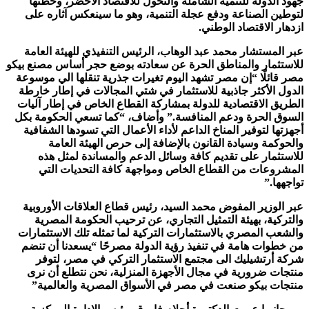
جهود الدولة للتنمية الشاملة والتحول للاقتصاد الأخضر، وخطتها
لتوطين الصناعة ودفع عجلة التنمية، وهو ما سينعكس آثاره على
ازدهار الاقتصاد الوطني.
عبر المستشار محمد عبد الوهاب، الرئيس التنفيذي للهيئة العامة
للاستثمار والمناطق الحرة عن سعادته بوضع حجر أساس مصنع بيكو
مصر قائلًا “إن مصر تشهد اليوم تغيرات جذرية تنقلها الي موسوعة
الدول الأكثر جاذبية للاستثمار في شتي المجالات في إطار خارطة
الطريق الاقتصادية للدولة بمشاركة القطاع الخاص في إطار آليات
السوق الحرة ودعم المنافسة.” وأضاف، “كما تسعي الحكومة بكل
أجهزتها لتوفير المناخ الداعم لأداء الأعمال التي تسودها الشفافية
والحوكمة وسيادة القانون بالإضافة إلى حرص الهيئة العامة
للاستثمار على تقديم كافة وسائل الدعم والمساندة لمثل هذه
المشروعات من القطاع الخاص ومواجهة كافة التحديات التي
تواجهها.”
عبر الوزير المفوض محمد السيد، رئيس قطاع العلاقات الأوروبية
والتركية، بهيئة التمثيل التجاري، عن ترحيب الحكومة المصرية
والشعب المصري بالاستثمارات التركية لما تمثله تلك الاستثمارات
من خطوات هامة في تنفيذ رؤية الدولة مصرحًا “يسعدنا أن تنضم
شركة أرتشيليك الى مجتمع الاستثمار التركي في مصر، لتوفر
منتجات ضرورية في مجال الأجهزة المنزلية، نحن نتطلع أن نرى
منتجات بيكو صنعت في مصر في الأسواق المصرية والعالمية”