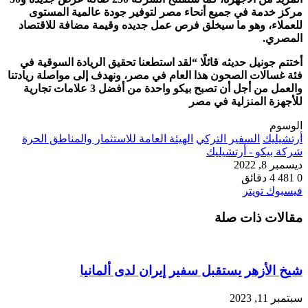
مركز خدمة في جميع أنحاء مصر لتوفير جودة عالمية المستوى
للعملاء، وهو ما سيخلق فرص عمل جديده وقيمة مضافة للاقتصاد
المصري.
أختتم جونيل حديثه قائلًا “لقد استطعنا تحقيق الريادة السوقية في
فئة غسالات الصحون هذا العام في مصر، ونهدف إلى مواصلة ريادتنا
والعمل من أجل أن تصبح بيكو واحدة من أفضل 3 علامات تجارية
للأجهزة المنزلية في مصر
الوسوم
أرتشيليك
السفير التركي
الهيئة العامة للاستثمار والمناطق الحرة
شركة بيكو - أرتشيليك
ديسمبر 8, 2022
0
481
4 دقائق
طباعة
لينكدإن
مشاركة
بينتيريست
فيسبوك
تويتر
عبر
مقالات ذات صلة
البريد
شيخ الأزهر يستقبل سفير إيران لدى ألمانيا
سبتمبر 11, 2023