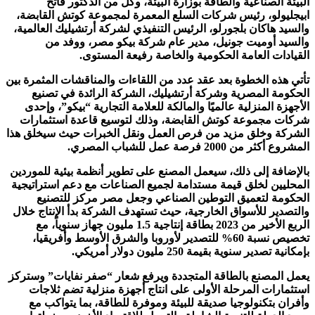
البيئة الصناعية والطاقة بوزارة البيئة، وكل من الدكتور فاتح
ابيجليولو، رئيس شركات السلع المعمرة لمجموعة كوتش القابضة،
والسيد هاكان بلجورلو، الرئيس التنفيذي لشركة أرتشيليك العالمية،
والسيد أوميت جونيل، مدير عام شركة بيكو مصر، ووفد من
القيادات العامة الحكومية والخاصة رفيعة المستوى.
تأتي هذه الخطوة بعد عقد عدد من اللقاءات والمناقشات المثمرة بين
الحكومة المصرية وشركة أرتشيليك، الشركة الرائدة في تصنيع
الأجهزة المنزلية عالميًا والمالكة للعلامة التجارية “بيكو”، وإحدى
شركات مجموعة كوتش القابضة، وذلك لتوسيع قاعدة استثمارات
الشركة وخلق مزيد من فرص العمل ونقل الخبرات حيث سيخلق هذا
المشروع أكثر من 2000 فرصة عمل للشباب المصري.
بالإضافة إلى ذلك، سيعمل المصنع على تطوير أنظمة بيئية للموردين
المحليين لخلق قيمة مستدامة لجميع الصناعات مع دعم استراتيجية
الحكومة لتعميق التوطين الصناعي وجعل مصر مركز للتصنيع
والتصدير للأسواق الخارجية، حيث تستهدف الشركة بدأ الإنتاج خلال
الربع الأخير من 2023 بطاقة إنتاجية 1.5 مليون جهاز سنوياً، مع
تخصيص نسبة 60% للتصدير لأوروبا والشرق الأوسط وأفريقيا،
بإمكانية تصدير سنوية بقيمة 250 مليون دولار أمريكي.
يعمل المصنع بالطاقة المتجددة ويرفع شعار “صفر نفايات” وستركز
استثمارات المرحلة الأولى على انتاج أجهزة منزلية تضم ثلاجات
وأفران بتكنولوجيا صديقة للبيئة وموفرة للطاقة، بما يتواكب مع