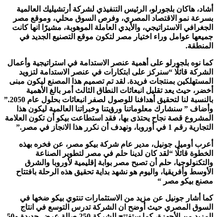
أشاد، هاكان بلجورلو، الرئيس التنفيذي لشركة أرتشيليك العالمية
بسرعة نمو الاقتصاد المصري، وفرص السوق محلي، وموقع مصر
الجغرافي الاستراتيجي، والأيدي العاملة الموهوبة، مشيرًا انها كانت
جميعها عوامل وراء اختيار مصر لتكون موقع التصنيع الجديد في
المنطقة.
كما نوه بلجورلو على أهمية عنصر الاستدامة في استراتيجية وأعمال
الشركة قائلًا “سنركز على ابتكارات في عنصر الاستدامة لتزويد
المستهلكين بمنتجات فريدة. لقد تم تصميم هذا المصنع ليكون مبنى
أخضر، حيث يعد تقليل انبعاثات النطاق الثالث أمر بالغ الأهمية
بالنسبة لنا لتحقيق أهدافنا للوصول لصفر انبعاثات بحلول عام 2050.”
وأضاف ” سنشارك معلوماتنا ورؤيتنا وخبراتنا العالمية ليكون هذا
المشروع قصة نجاح يحتذى بها، فقد استطاعت بيكو أن تكون العلامة
التجارية رقم 1 في أوروبا، ونهدف أن نكرر هذا الانجاز في مصر.”
أعرب أوميل جونيل، مدير عام شركة بيكو مصر، عن فخره بهذه
الخطوة قائلًا “لقد كان لدينا حلم في مصر لتطوير الصناعة
والتكنولوجيا، حلم أن تصبح مصر بوابة إقليمية لأوروبا والشرق
الأوسط وأفريقيا، واليوم هو نشهد بداية تحقيق هذه الرحلة بافتتاح
مصنع بيكو مصر “
كما أشار جونيل عن مزيد من الاستثمارات تنتوي بيكو ضخها في
السوق المصري حيث أوضح ان الشركة تدرس التوسع في انتاج
المزيد من الأجهزة، كما ستفتتح الشركة 250 صالة عرض جديدة و50