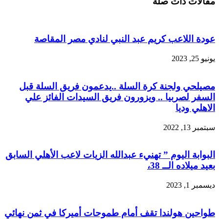
مقالات ذات صلة
البريد
عودة اللاعب كريم عبد النبي لنادي مصر المقاصة
يونيو 25, 2023
مصيلحي ولجنة كرة السلة ..يدعمون فريق السلة قبل
السفر لصربيا .. ويزورون فريق السيدات الفائز علي
الاهلي وديا
سبتمبر 13, 2022
البوابة اليوم ” تهنيء عبدالله الزيات لاعب الأهلي السابق
بعيد ميلاده الــ 38،
ديسمبر 1, 2023
طواحين هولندا تقف أمام طموحات أميركا في ثمن نهائي