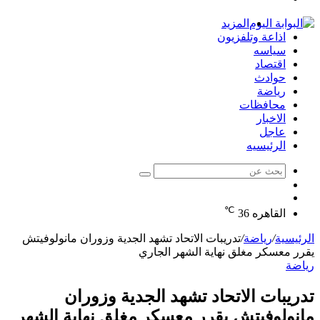
الدخول
المزيد
اذاعة وتلفزيون
سياسه
اقتصاد
حوادث
رياضة
محافظات
الاخبار
عاجل
الرئيسيه
بحث
الوضع
عن
مقال
المظلم
℃
عشوائي
القاهره
36
الرئيسية
/
رياضة
/
تدريبات الاتحاد تشهد الجدية وزوران مانولوفيتش
يقرر معسكر مغلق نهاية الشهر الجاري
رياضة
تدريبات الاتحاد تشهد الجدية وزوران
مانولوفيتش يقرر معسكر مغلق نهاية الشهر