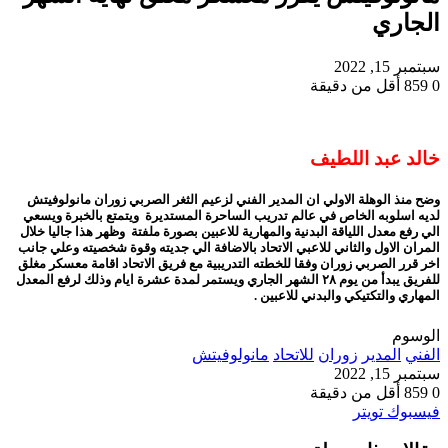
الجاري
سبتمبر 15, 2022
0
859
أقل من دقيقة
خالد عبد اللطيف
وضح منذ الوهلة الاولي ان المدير الفني لزعيم الثغر الصربي زوران مانولوفيتش
لديه اسلوبه الخاص في عالم تدريب الساحرة المستديرة ويتمتع بالخبرة ويسعي
الي رفع معدل اللياقة البدنية والمهارية للاعبين بصورة ملفتة وظهر هذا جاليا خلال
المران الاول والثاني للاعبي الاتحاد بالاضافة الي جديته وقوة شخصيته وعلي جانب
اخر قرر الصربي زوران وفقا للخطته التدريبية مع فريق الاتحاد اقامة معسكر مغلق
للفريق يبدأ من يوم ٢٨ الشهر الجاري ويستمر لمدة عشرة ايام وذلك لرفع المعدل
المهاري والتكتيكي والبدني للاعبين .
الوسوم
الفني
المدير
زوران
للاتحاد
مانولوفيتش
سبتمبر 15, 2022
0
859
أقل من دقيقة
طباعة
لينكدإن
مشاركة
بينتيريست
فيسبوك
تويتر
عبر