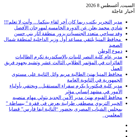
السبت, أغسطس 8 2026
أخبار عاجلة
مدير التحرير يكتب ربما كان آخر لقاء بينكما… وأنت لا تعلم!!!
شادي محمد يعلن عن الدوره الخامسه لمهرجان الأفضل
وفد سياحي متعدد الجنسيات يزور منطقة آثار بني حسن
محافظ المنيا يلتقي مساعد أول وزير الداخلية لمنطقة شمال
الصعيد
دموع الوطن
مدير عام كلية النصر للبنات بالإسكندرية تكرم الطالبات
الفائزات في المؤتمر الطلابي الثالث عشر وتشيد بجهود فريق
العمل
محافظ المنيا يهنئ الطالبة مريم وائل الثانية على مستوى
الجمهورية في الثانوية العامة
مدير كلية فيكتوريا يكرم سفراء المستقبل.. ويحتفي بأولياء
الأمور في مشهد إنساني مؤثر
محافظ الفيوم يهنئ مدير الأمن الجديد بتولي مهام منصبه
الخبير التربوي مصطفى طرابية يعرض فى فقرة ” ببساطة ”
بمجلس الشباب المصرى بحضور “النائبة ايفا فارس” قضايا
المعلمين
إضافة
مقال
عمود
تسجيل
عشوائي
جانبي