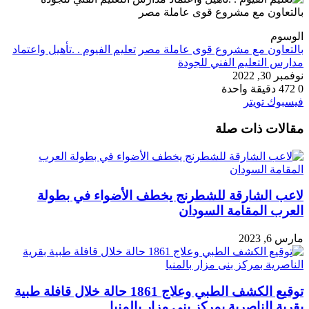
الوسوم
بالتعاون مع مشروع قوى عاملة مصر
تعليم الفيوم . .تأهيل واعتماد
مدارس التعليم الفني للجودة
نوفمبر 30, 2022
0
472
دقيقة واحدة
طباعة
لينكدإن
مشاركة
بينتيريست
فيسبوك
تويتر
عبر
مقالات ذات صلة
البريد
لاعب الشارقة للشطرنج يخطف الأضواء في بطولة
العرب المقامة السودان
مارس 6, 2023
توقيع الكشف الطبي وعلاج 1861 حالة خلال قافلة طبية
بقرية الناصرية بمركز بنى مزار بالمنيا