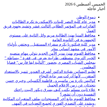
الخميس, أغسطس 6 2026
أخبار عاجلة
دموع الوطن
مدير عام كلية النصر للبنات بالإسكندرية تكرم الطالبات
الفائزات في المؤتمر الطلابي الثالث عشر وتشيد بجهود فريق
العمل
محافظ المنيا يهنئ الطالبة مريم وائل الثانية على مستوى
الجمهورية في الثانوية العامة
مدير كلية فيكتوريا يكرم سفراء المستقبل.. ويحتفي بأولياء
الأمور في مشهد إنساني مؤثر
محافظ الفيوم يهنئ مدير الأمن الجديد بتولي مهام منصبه
الخبير التربوي مصطفى طرابية يعرض فى فقرة ” ببساطة ”
بمجلس الشباب المصرى بحضور “النائبة ايفا فارس” قضايا
المعلمين
تعليم البساتين بقيادة الدكتور أشرف الغندور تتميز بالاستعداد
المتقن… لأنها أدركت سر بداية النجاح
كواليس نادرة من ماسبيرو.. فاطمة الكسباني وخيري حسن
يتحدثان عن زمن الإعلام الجميل
علاء ثابت مسلم يكتب كيف يسرق ديكور البيت راحتك
النفسية دون أن تشعر؟
محافظ الفيوم يتابع آخر المستجدات بملف المتغيرات المكانية
،ويشدد على التصدي الفوري لجميع التعديات في المهد..