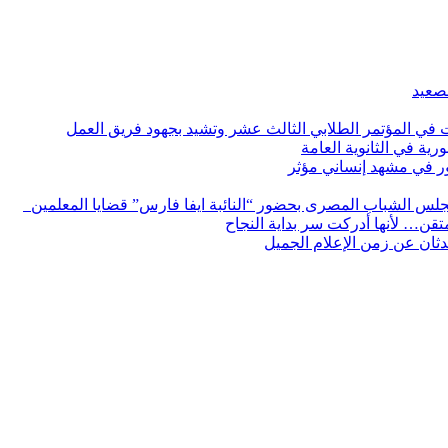
لصعيد
ات في المؤتمر الطلابي الثالث عشر وتشيد بجهود فريق العمل
رية في الثانوية العامة
مور في مشهد إنساني مؤثر
لس الشباب المصرى بحضور “النائبة ايفا فارس” قضايا المعلمين
لمتقن… لأنها أدركت سر بداية النجاح
ثان عن زمن الإعلام الجميل