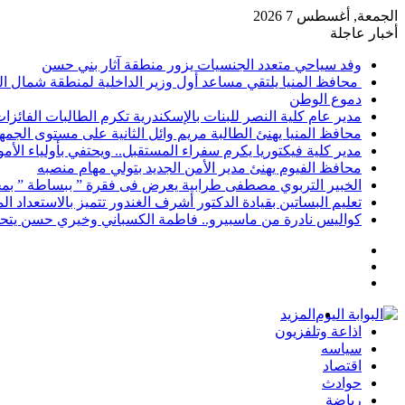
الجمعة, أغسطس 7 2026
أخبار عاجلة
وفد سياحي متعدد الجنسيات يزور منطقة آثار بني حسن
محافظ المنيا يلتقي مساعد أول وزير الداخلية لمنطقة شمال ا
دموع الوطن
مدير عام كلية النصر للبنات بالإسكندرية تكرم الطالبات الفائز
محافظ المنيا يهنئ الطالبة مريم وائل الثانية على مستوى الجمهو
مدير كلية فيكتوريا يكرم سفراء المستقبل.. ويحتفي بأولياء الأ
محافظ الفيوم يهنئ مدير الأمن الجديد بتولي مهام منصبه
الخبير التربوي مصطفى طرابية يعرض فى فقرة ” ببساطة ” بمج
تعليم البساتين بقيادة الدكتور أشرف الغندور تتميز بالاستعداد ا
كواليس نادرة من ماسبيرو.. فاطمة الكسباني وخيري حسن يتحد
إضافة
مقال
عمود
تسجيل
عشوائي
جانبي
الدخول
المزيد
اذاعة وتلفزيون
سياسه
اقتصاد
حوادث
رياضة