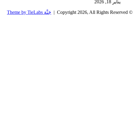
يناير 18, 2026
© Copyright 2026, All Rights Reserved |
جَنَّة Theme by TieLabs
زر
تويتر
تيلقرام
واتساب
فيسبوك
الذهاب
إلى
الأعلى