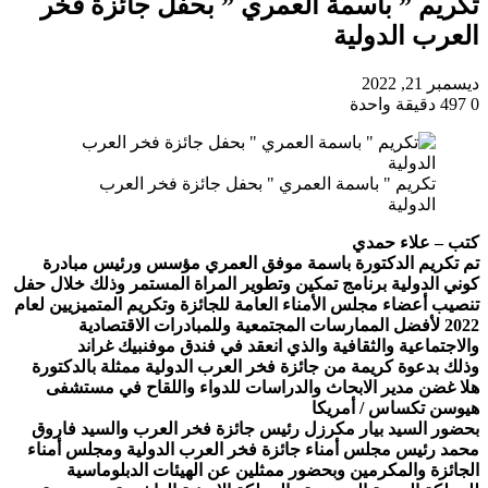
تكريم ” باسمة العمري ” بحفل جائزة فخر
العرب الدولية
ديسمبر 21, 2022
0
497
دقيقة واحدة
تكريم " باسمة العمري " بحفل جائزة فخر العرب
الدولية
كتب – علاء حمدي
تم تكريم الدكتورة باسمة موفق العمري مؤسس ورئيس مبادرة
كوني الدولية برنامج تمكين وتطوير المراة المستمر وذلك خلال حفل
تنصيب أعضاء مجلس الأمناء العامة للجائزة وتكريم المتميزيين لعام
2022 لأفضل الممارسات المجتمعية وللمبادرات الاقتصادية
والاجتماعية والثقافية والذي انعقد في فندق موفنبيك غراند
وذلك بدعوة كريمة من جائزة فخر العرب الدولية ممثلة بالدكتورة
هلا غضن مدير الابحاث والدراسات للدواء واللقاح في مستشفى
هيوسن تكساس / أمريكا
بحضور السيد بيار مكرزل رئيس جائزة فخر العرب والسيد فاروق
محمد رئيس مجلس أمناء جائزة فخر العرب الدولية ومجلس أمناء
الجائزة والمكرمين وبحضور ممثلين عن الهيئات الدبلوماسية