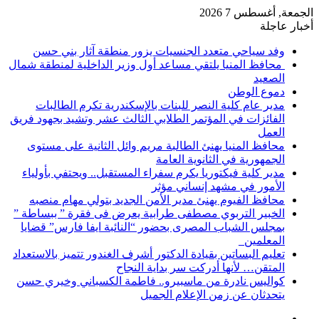
الجمعة, أغسطس 7 2026
أخبار عاجلة
وفد سياحي متعدد الجنسيات يزور منطقة آثار بني حسن
محافظ المنيا يلتقي مساعد أول وزير الداخلية لمنطقة شمال
الصعيد
دموع الوطن
مدير عام كلية النصر للبنات بالإسكندرية تكرم الطالبات
الفائزات في المؤتمر الطلابي الثالث عشر وتشيد بجهود فريق
العمل
محافظ المنيا يهنئ الطالبة مريم وائل الثانية على مستوى
الجمهورية في الثانوية العامة
مدير كلية فيكتوريا يكرم سفراء المستقبل.. ويحتفي بأولياء
الأمور في مشهد إنساني مؤثر
محافظ الفيوم يهنئ مدير الأمن الجديد بتولي مهام منصبه
الخبير التربوي مصطفى طرابية يعرض فى فقرة ” ببساطة ”
بمجلس الشباب المصرى بحضور “النائبة ايفا فارس” قضايا
المعلمين
تعليم البساتين بقيادة الدكتور أشرف الغندور تتميز بالاستعداد
المتقن… لأنها أدركت سر بداية النجاح
كواليس نادرة من ماسبيرو.. فاطمة الكسباني وخيري حسن
يتحدثان عن زمن الإعلام الجميل
إضافة