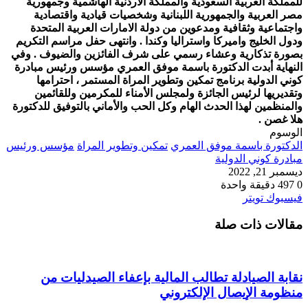
للمملكة العربية السعودية والمملكة الاردنية الهاشمية وجمهورية
مصر العربية والجمهورية اللبنانية وشخصيات قيادية واقتصادية
واجتماعية وثقافية ومدعوين من دولة الامارات العربية المتحدة
ودول الخليج واميركا واستراليا وكندا . وانتهى حفل مراسم التكريم
بصورة تذكارية وعشاء رسمي على شرف الفائزين والضيوف .
وفي
النهاية أبدت الدكتورة باسمة موفق العمري مؤسس ورئيس مبادرة
كوني الدولية برنامج تمكين وتطوير المراة المستمر ، احترامها
وتقديريها لرئيس الجائزة ولمجلس الأمناء للمكرمين وللقائمين
والمنظمين لهذا الحدث الهام وكل الحب والأماني بالتوفيق للدكتورة
هلا غصن .
الوسوم
الدكتورة باسمة موفق العمري
تمكين وتطوير المراة
مؤسس ورئيس
مبادرة كوني الدولية
ديسمبر 21, 2022
0
497
دقيقة واحدة
طباعة
لينكدإن
مشاركة
بينتيريست
فيسبوك
تويتر
عبر
مقالات ذات صلة
البريد
نقابة الصيادلة تطالب المالية بإعفاء الصيدليات من
منظومة الإيصال الإلكتروني