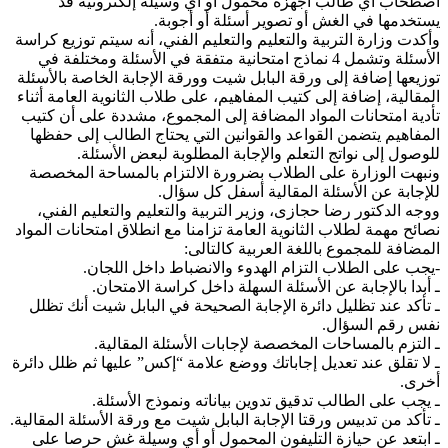
اصطحاب أي طالب أجهزة محمول أو أي وسيلة إلكترونية قد
يستخدمها في الغش أو تصوير أسئلة أو أجوبة.
وأكدت وزارة التربية والتعليم والتعليم الفني، أنه سيتم توزيع كراسة
الأسئلة وتشمل 4 نماذج امتحانية متفقة في الأسئلة ومختلفة في
توزيعها إضافة إلى ورقة البابل شيت وورقة الإجابة الخاصة بالأسئلة
المقالية، إضافة إلى كتيب المفاهيم، على طلاب الثانوية العامة أثناء
تأدية امتحانات المواد المضافة إلى المجموع، مشددة على أن كتيب
المفاهيم يتضمن القواعد والقوانين التي يحتاج الطالب إلى حفظها
للوصول إلى نواتج التعلم والإجابة المطلوبة لبعض الأسئلة.
ونبهت الوزارة على الطلاب بضرورة الالتزام بالمساحة المخصصة
للإجابة عن الأسئلة المقالية أسفل كل سؤال.
ووجه الدكتور رضا حجازى، وزير التربية والتعليم والتعليم الفني،
نصائح مهمة لطلاب الثانوية العامة تزامنا مع انطلاق امتحانات المواد
المضافة للمجموع باللغة العربية كالتالى:
-يجب على الطلاب التزام الهدوء والانضباط داخل اللجان.
ـ أبدا بالإجابة عن الأسئلة السهلة داخل كراسة الامتحان.
ـ تأكد عند تظليل دائرة الإجابة الصحيحة في البابل شيت أنك تظلل
نفس رقم السؤال.
ـ التزم بالمساحات المخصصة لإجابات الأسئلة المقالية.
ـ لا تقلق عند تعديل إجاباتك ووضع علامة “إكس” عليها ثم ظلل دائرة
أخرى.
ـ يجب على الطالب تدقيق تدوين بياناته ونموذج الأسئلة.
ـ تأكد من تدبيس ورقتا الإجابة البابل شيت مع ورقة الأسئلة المقالية.
ـ ابتعد عن حيازة التليفون المحمول أو أي وسيلة غش حرصا على