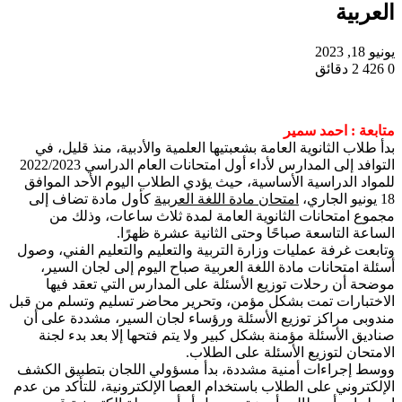
العربية
يونيو 18, 2023
0
426
2 دقائق
متابعة : احمد سمير
بدأ طلاب الثانوية العامة بشعبتيها العلمية والأدبية، منذ قليل، في
التوافد إلى المدارس لأداء أول امتحانات العام الدراسي 2022/2023
للمواد الدراسية الأساسية، حيث يؤدي الطلاب اليوم الأحد الموافق
18 يونيو الجاري،
امتحان مادة اللغة العربية
كأول مادة تضاف إلى
مجموع امتحانات الثانوية العامة لمدة ثلاث ساعات، وذلك من
الساعة التاسعة صباحًا وحتى الثانية عشرة ظهرًا.
وتابعت غرفة عمليات وزارة التربية والتعليم والتعليم الفني، وصول
أسئلة امتحانات مادة اللغة العربية صباح اليوم إلى لجان السير،
موضحة أن رحلات توزيع الأسئلة على المدارس التي تعقد فيها
الاختبارات تمت بشكل مؤمن، وتحرير محاضر تسليم وتسلم من قبل
مندوبى مراكز توزيع الأسئلة ورؤساء لجان السير، مشددة على أن
صناديق الأسئلة مؤمنة بشكل كبير ولا يتم فتحها إلا بعد بدء لجنة
الامتحان لتوزيع الأسئلة على الطلاب.
ووسط إجراءات أمنية مشددة، بدأ مسؤولي اللجان بتطبيق الكشف
الإلكتروني على الطلاب باستخدام العصا الإلكترونية، للتأكد من عدم