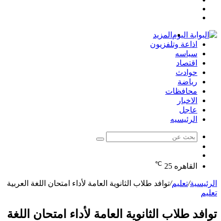
مقال
عمود
تسجيل
عشوائي
جانبي
الدخول
المزيد
اذاعة وتلفزيون
سياسه
اقتصاد
حوادث
رياضة
محافظات
الاخبار
عاجل
الرئيسيه
بحث
الوضع
عن
مقال
المظلم
℃
عشوائي
القاهره
25
الرئيسية
/
تعليم
/
توافد طلاب الثانوية العامة لأداء امتحان اللغة العربية
تعليم
توافد طلاب الثانوية العامة لأداء امتحان اللغة