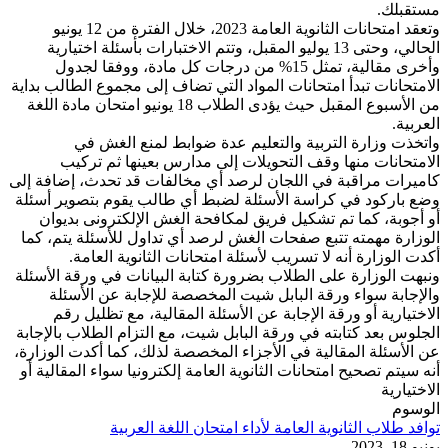
مستقبلك.
وتعقد امتحانات الثانوية العامة 2023، خلال الفترة من 12 يونيو
الحالي، وحتى 13 يوليو المقبل، وتتم الاختبارات بأسئلة اختيارية
وأخرى مقالية، تمثل 15% من درجات كل مادة، ووفقا لجدول
الامتحانات تبدأ امتحانات المواد التي تضاف إلى مجموع الطالب بداية
من الأسبوع المقبل حيث يؤدى الطلاب 18 يونيو امتحان مادة اللغة
العربية.
واتخذت وزارة التربية والتعليم عدة ضوابط لمنع الغش في
الامتحانات منها وقف التحويلات إلى مدارس بعينها ثم تركيب
كاميرات مراقبة في اللجان لرصد أي مخالفات قد تحدث، إضافة إلى
وضع باركود في كراسة الأسئلة لضبط أي طالب يقوم بتصوير أسئلة
أو أجوبة، كما تم تشكيل فريق لمكافحة الغش الإلكترونى بديوان
الوزارة مهمته تتبع صفحات الغش لرصد أي تداول للأسئلة يتم، كما
أكدت الوزارة أنه لا تسريب لأسئلة امتحانات الثانوية العامة.
ونبهت الوزارة على الطلاب بضرورة كتابة البيانات في ورقة الأسئلة
والإجابة سواء ورقة البابل شيت المخصصة للإجابة عن الأسئلة
الاختيارية أو ورقة الإجابة عن الأسئلة المقالية، مع تظليل رقم
الجلوس بعد كتابته في ورقة البابل شيت، مع التزام الطلاب بالإجابة
عن الأسئلة المقالية في الأجزاء المخصصة لذلك، كما أكدت الوزارة،
أنه سيتم تصحيح امتحانات الثانوية العامة إلكترونيا سواء المقالية أو
الاختيارية
الوسوم
توافد طلاب الثانوية العامة لأداء امتحان اللغة العربية
يونيو 18, 2023