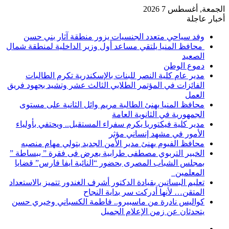
الجمعة, أغسطس 7 2026
أخبار عاجلة
وفد سياحي متعدد الجنسيات يزور منطقة آثار بني حسن
محافظ المنيا يلتقي مساعد أول وزير الداخلية لمنطقة شمال
الصعيد
دموع الوطن
مدير عام كلية النصر للبنات بالإسكندرية تكرم الطالبات
الفائزات في المؤتمر الطلابي الثالث عشر وتشيد بجهود فريق
العمل
محافظ المنيا يهنئ الطالبة مريم وائل الثانية على مستوى
الجمهورية في الثانوية العامة
مدير كلية فيكتوريا يكرم سفراء المستقبل.. ويحتفي بأولياء
الأمور في مشهد إنساني مؤثر
محافظ الفيوم يهنئ مدير الأمن الجديد بتولي مهام منصبه
الخبير التربوي مصطفى طرابية يعرض فى فقرة ” ببساطة ”
بمجلس الشباب المصرى بحضور “النائبة ايفا فارس” قضايا
المعلمين
تعليم البساتين بقيادة الدكتور أشرف الغندور تتميز بالاستعداد
المتقن… لأنها أدركت سر بداية النجاح
كواليس نادرة من ماسبيرو.. فاطمة الكسباني وخيري حسن
يتحدثان عن زمن الإعلام الجميل
إضافة