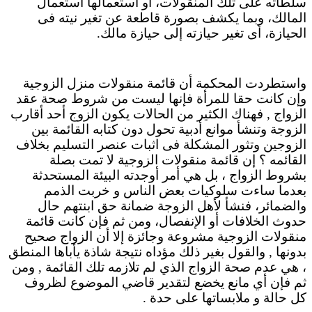
سلطاته على تلك المنقولات، أو استعمالها استعمال
المالك، وبما يكشف بصورة قاطعة عن تغير نيته فى
الحيازة، أى تغير حيازته إلى حيازة مالك.
واستطردت المحكمة أن قائمة منقولات منزل الزوجية
وإن كانت حقا للمرأة فإنها ليست من شروط صحة عقد
الزواج , فهناك الكثير من الحالات يكون الزوج أحد أقارب
الزوجة وتنشأ موانع أدبية تحول دون كتابه القائمة بين
الزوجين وتثور المشكلة فى اثبات عنصر التسليم بخلاف
القائمه ؟ إن قائمة منقولات الزوجية لا تمت بصلة
بشروط الزواج ، بل هي أمر أوجدته البيئة المستحدثة
بعدما ساءت سلوكيات بعض الناس و خربت الذمم
والضمائر، فنشأ لأهل الزوجة ضمانة حق ابنتهم حال
حدوث الخلافات أو الإنفصال، ومن ثم فإن كانت قائمة
منقولات الزوجية مشروعة وجائزة إلا أن الزواج صحيح
بدونها , والقول بغير ذلك مؤداه نتيجة شاذة يأباها المنطق
، هي عدم صحة الزواج الذي لم تلازمه تلك القائمة , ومن
ثم فإن أي مانع يخضع لتقدير قاضي الموضوع لظروف
كل حالة و ملابساتها على حدة .