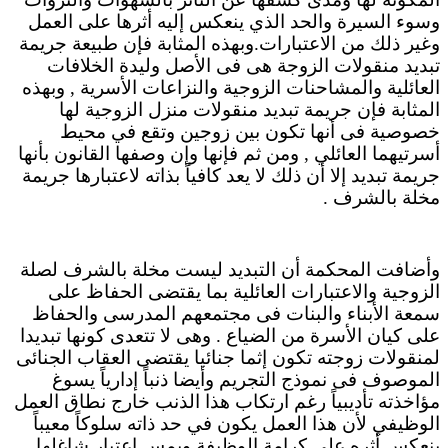
وسوء السيرة والحد الذي ينعكس إليه أثرها على العمل
وغير ذلك من الاعتبارات.وبهذه المثابة فإن طبيعة جريمة
تبديد منقولات الزوجة هى فى الأصل وليدة الخلافات
العائلية والمشاحنات الزوجية والنزاعات الأسرية , وبهذه
المثابة فإن جريمة تبديد منقولات منزل الزوجية لها
خصوصية فى أنها تكون بين زوجين وتقع في محيط
أسرتيهما العائلي , ومن ثم فإنها وإن وصفها القانون بأنها
جريمة تبديد إلا أن ذلك لا يعد كافياً بذاته لاعتبارها جريمة
مخلة بالشرف .
وأضافت المحكمة أن التبديد ليست مخلة بالشرف لصلة
الزوجية والاعتبارات العائلية بما يقتضى الحفاظ على
سمعة الأبناء والبنات فى مجتمعهم المدرسى والحفاظ
على كيان الأسرة من الضياع . وهى لا تتعدى كونها تبديدا
لمنقولات زوجته تكون إثما جنائيا يقتضى العقاب الجنائى
الموصوف فى نموذج التجريم وأيضا ذنباً إدارياً يسوغ
مؤاخذته تأديبياً رغم ارتكاب هذا الذنب خارج نطاق العمل
الوظيفي لأن هذا العمل يكون في حد ذاته سلوكاً معيباً
ينعكس أثره على كرامة الوظيفة ويمس اعتبار شاغلها