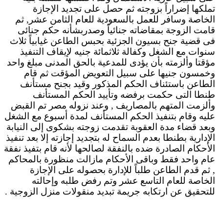
تملكها إضراراً بزوجته ثم حصل على تجديد الإجازة
الخاصة وسافر للعمل بالسعودية للعام الثامن عشر, ثم
قامت الزوجة بمقاضاته جنائياً وصدربشأنه حكم جنائى
فى قضية جنح بسيون الجزئية بحبس الطاعن غيابياً ثلاث
سنوات مع الشغل وكفالة ثلاثمائة جنيه لإيقاف التنفيذ
مؤقتا وألزمته بأن يؤدى للمدعية بالحق المدنى مبلغ واحد
وخمسون جنيها على سبيل التعويض المؤقت ثم قام
الطاعن باستئناف الحكم المذكور وقيد بجنح مستأنف
طنطا التى حكمت برفضه وتأييد الحكم المستأنف
وألزمت المتهم بالمصاريف , وعند نزوله مصر تم القبض
عليه وقام بتنفيذ الحكم المستأنف لمدة أسبوع مع الشغل
وبعد قضاء مدة العقوبة تقدمت زوجته بشكوى إلى النيابة
الإدارية بطنطا بعدم السماح له بتجديد إجازته إلا بعد تنفيذ
الأحكام الصادرة ضده بالنفقة لصالحها لأنه قام بتفيذ نفقة
عام واحد فقط وباقى الأحكام مازالت منظورة بالمحاكم
, ثم قدم الطاعن طلباً للإدارة بحصوله على الإجازة
الخاصة للعام التاسع عشر وتم رفض طلبه وإحالته
للتحقيق عن ارتكابه جريمة تبديد منقولات منزل الزوجية .