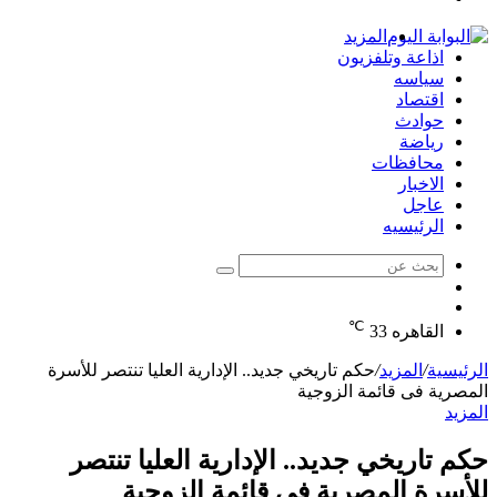
الدخول
المزيد
اذاعة وتلفزيون
سياسه
اقتصاد
حوادث
رياضة
محافظات
الاخبار
عاجل
الرئيسيه
بحث
الوضع
عن
مقال
المظلم
℃
عشوائي
القاهره
33
الرئيسية
/
المزيد
/
حكم تاريخي جديد.. الإدارية العليا تنتصر للأسرة
المصرية فى قائمة الزوجية
المزيد
حكم تاريخي جديد.. الإدارية العليا تنتصر
للأسرة المصرية فى قائمة الزوجية