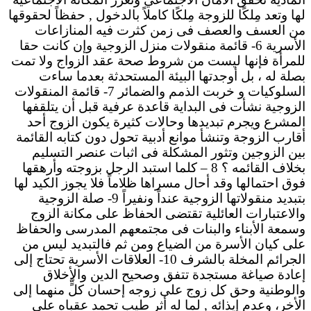
لها وتعد مِلكًا للزوجة مِلكًا كاملاً بالدخول , حفظاً لحقوقها
من العسف والعصف فى زمن كثرت فيه المنازاعات
الأسرية 6- قائمة منقولات منزل الزوجية وإن كانت حقا
للمرأة فإنها ليست من شروط صحة عقد الزواج ولا تمت
بصلة له ، بل أوجدتها البيئة المستحدثة بعدما ساءت
السلوكيات و خربت الذمم والضمائر 7- قائمة المنقولات
الزوجية نشأت فى البداية قاعدة عرفية قبل أن يتلقفها
المشرع ويجرم تبديدها وحالات كثيرة يكون الزوج أحد
أقارب الزوجة وتنشأ موانع أدبية تحول دون كتابه القائمة
بين الزوجين وتثور المشكلة فى اثبات عنصر التسليم
بخلاف القائمه ؟ 8 – كلما استبد الرجل بزوجته وأرهقها
فوق احتمالها وقد أحال مسراها ظلاماً فلا يجوز الكيد لها
بتبديد منقولاتها الزوجية عنداً ونفيراً 9- صلة الزوجية
والاعتبارات العائلية تقتضى الحفاظ على مكانة الزوج
وسمعة الأبناء والبنات فى مجتمعهم المدرسى والحفاظ
على كيان الأسرة من الضياع ومن ثم فالتبديد ليس من
الجرائم المخلة بالشرف 10- العلاقات الأسرية تحتاج إلى
إعادة صياغة مستجدة تتفق وصحيح الدين والأخلاق
والوطنية وحق كل زوج على زوجه إحسان كلٍّ منهما إلى
الأخر، وعدم إيذائه , لما له أثر طيب تحمد عقباه على