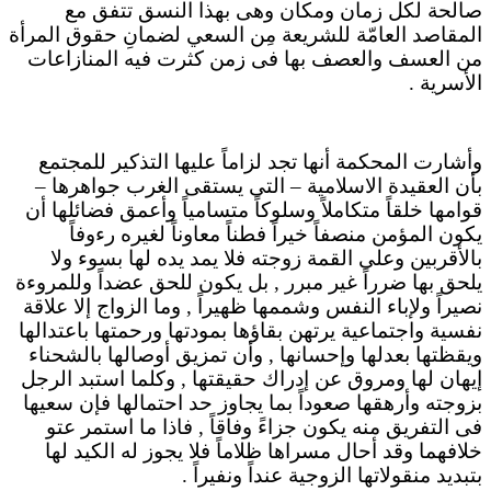
صالحة لكل زمان ومكان وهى بهذا النسق تتفق مع
المقاصد العامّة للشريعة مِن السعي لضمانِ حقوق المرأة
من العسف والعصف بها فى زمن كثرت فيه المنازاعات
الأسرية .
وأشارت المحكمة أنها تجد لزاماً عليها التذكير للمجتمع
بأن العقيدة الاسلامية – التى يستقى الغرب جواهرها –
قوامها خلقاً متكاملاً وسلوكاً متسامياً وأعمق فضائلها أن
يكون المؤمن منصفاً خيراً فطناً معاوناً لغيره رءوفاً
بالأقربين وعلى القمة زوجته فلا يمد يده لها بسوء ولا
يلحق بها ضرراً غير مبرر , بل يكون للحق عضداً وللمروءة
نصيراً ولإباء النفس وشممها ظهيراً , وما الزواج إلا علاقة
نفسية واجتماعية يرتهن بقاؤها بمودتها ورحمتها باعتدالها
ويقظتها بعدلها وإحسانها , وأن تمزيق أوصالها بالشحناء
إيهان لها ومروق عن إدراك حقيقتها , وكلما استبد الرجل
بزوجته وأرهقها صعوداً بما يجاوز حد احتمالها فإن سعيها
فى التفريق منه يكون جزاءً وفاقاً , فاذا ما استمر عتو
خلافهما وقد أحال مسراها ظلاماً فلا يجوز له الكيد لها
بتبديد منقولاتها الزوجية عنداً ونفيراً .