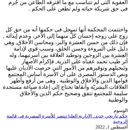
العقوبة التى لم تتناسب مع ما اقترفه الطاعن من جُرم
فى حق شريكة حياته ولم تطعن على الحكم .
واختتمت المحكمة أنها تسجل فى حكمها أنه من حق كل
زوج على زوجه إحسان كلٍّ منهما إلى الأخر، وعدم إيذائه ,
فإن ذلك من حسن العشرة والبر، ومحاسن الأخلاق, وهي
دليل على المروءة وحسن الخلق، وسبب قوي لإدامة
العِشرة بين الزوجين وتوطيد العلاقة بين أسرتيهما، وله
أثر طيب تحمد عقباه على الذرية, فإكرام الأصهار
وتَبجيلهم وتوقيرهم من الأمور التي حرصت الأديان عليها
ونص الدستور المصرى على أن الأسرة أساس المجتمع
قوامها الدين والأخلاق والوطنية , وهى من أرفع وأطهر
العلاقات البشريّة وأنقاها تحتاج إلى إعادة صياغة مستجدة
سليمة للمجتمع تتفق وصحيح حكم الدين والأخلاق
والوطنية
الوسوم
حكم تاريخي جديد.. الإدارية العليا تنتصر للأسرة المصرية فى قائمة
الزوجية
أغسطس 1, 2022