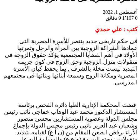
أغسطس 1, 2022
0
1٬107
9 دقائق
كتب : علي حمدي
فى حكم تاريخى جديد ينتصر للأسرة المصرية التى
عمادها الشراكة الزوجية بين المرأة والرجل وثمرتها
الأولاد فى أهم القضايا المجتمعية يؤكد حقوق الزوجة فى
منقولات منزل الزوجية وحق الزوج فى كون جريمة
التبديد ليست مخلة بالشرف , بما يحفظ كيان الأسرة
المصرية ومكانة الزوج وسمعة أبنائها وبناتها فى مجتمعهم
المدرسى.
قضت المحكمة الإدارية العليا دائرة الفحص برئاسة
المستشار الدكتور محمد عبد الوهاب خفاجى نائب رئيس
مجلس الدولة وعضوية المستشارين محسن منصور
وشعبان عبد العزيز نائبى رئيس مجلس الدولة بإجماع
الاَراء برفض الطعن المقام من (ن.أ.ع) لقيامه بتبديد
منقولات زوجته السيدة (ج.ع.ع) والمسلمة إليه على