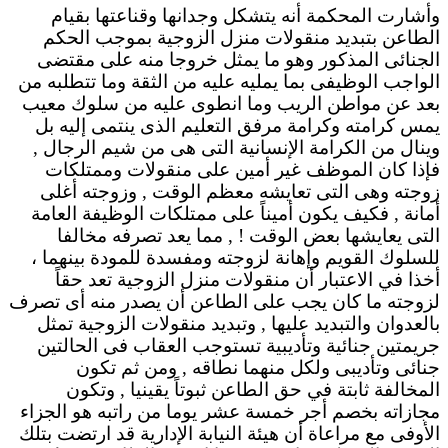
وأشارت المحكمة أنه يتشكل وجدانها وقناعتها بقيام
الطاعن بتبديد منقولات منزل الزوجية بموجب الحكم
الجنائى المذكور وهو ما يمثل خروجا منه على مقتضى
الواجب الوظيفى بما يمليه عليه من الثقة وما تتطلبه من
بعد عن مواطن الريب وما انطوى عليه من سلوك معيب
يمس كرامته وكرامة مرفق التعليم الذى ينتمى إليه بل
وينال من الكرامة الإنسانية التى هى من شيم الرجال ,
فإذا كان الموظف غير أمين على منقولات وممتلكات
زوجته وهى التى تعايشه معظم الوقت , وزوجته أغلى
أمانة , فكيف يكون أميناً على ممتلكات الوظيفة العامة
التى يعايشها بعض الوقت ! , مما يعد تصرفه مخالفا
للسلوك القويم وإهانة لزوجته ومفسدة للمودة بينهما ،
أخذا في الاعتبار أن منقولات منزل الزوجية تعد حقاً
لزوجته ما كان يجب على الطاعن أن يصدر منه أى تصرف
بالعدوان والتبديد عليها , وتبديد منقولات الزوجية تمثل
جريمتين جنائية وتأديبية تستوجب العقاب فى الحالتين
جنائى وتأديبى ولكل منهما نطاقه , ومن ثم تكون
المخالفة ثابتة في حق الطاعن ثبوتاً يقينيا , وتكون
مجازاته بخصم أجر خمسة عشر يوما من راتبه هو الجزاء
الأوفى مع مراعاة أن هيئة النيابة الإدارية قد ارتضت بتلك