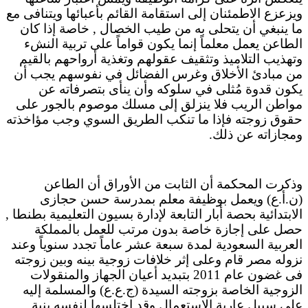
ويزعزع الاطمئنان إلى استقامة القائم بأعبائها ويتنافى مع
ما ينبغي أن يتحلى به من طيب الخصال , خاصة إذا كان
الطاعن يعمل معلماً إنما يكون قواماً على تربية النشء
وتهذيب التلاميذ وتثقيف عقولهم وتغذية أرواحهم بالقيم
من مبادئ الأخلاق وغرس الفضائل في نفوسهم يجب أن
يكون قدوة مُثلى في سلوكه وأن ينأى بتصرفاته عن
مواطن الريب فلا ينزلق إلى مسلك موصوم بالجور على
حقوق زوجته فإذا ما تنكب الطريق السوي وجب مؤاخذته
ومجازاته عن ذلك.
وذكرت المحكمة أن الثابت من الأوراق أن الطاعن
(ن.أ.ع) ويعمل بوظيفة معلم بمدرسة حسن حجازى
الابتدائية بحصة أبار التابعة لإدارة بسيون التعليمية بطنطا ,
حصل على إجازة خاصة بدون مرتب للعمل بالمملكة
العربية السعودية لمدة سبعة عشر عاماً تجدد سنوياً وعند
نزوله مصر قام وعلى إثر خلافات زوجية بينه وبين زوجته
فى غضون عام 2011 بتبديد أعيان الجهاز والمنقولات
الزوجية الخاصة بزوجته السيدة (ج.ع.ع) والمسلمة إليه
على سبيل عارية الاستعمال وقد اختلسها لنفسه بنية