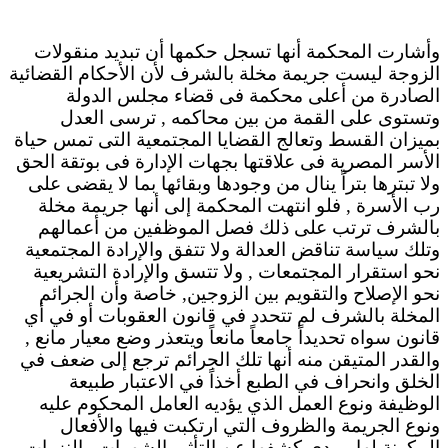
وأشارت المحكمة أنها تسجل حكمها أن تبديد منقولات
الزوجة ليست جريمة مخلة بالشرف لأن الأحكام القضائية
الصادرة من أعلى محكمة فى قضاء مجلس الدولة
وتستوى على القمة من بين محاكمه , ترسى العدل
بميزان القسط وتعالج القضايا المجتمعية التى تمس حياة
الأسر المصرية فى علاقتها بجهات الإدارة فى بوتقة الحق
ولا تبترها بتراً ينال من وجودها وبقائها بما لا يقضى على
رب الأسرة , فلو انتهت المحكمة إلى أنها جريمة مخلة
بالشرف ترتب على ذلك فصل الموظفين من أعمالهم
وتلك سياسة تناقض العدالة ولا تتفق والإرادة المجتمعية
نحو استقرار المجتمعات , ولا تتسق والإرادة التشريعية
نحو الإصلاح والتقويم بين الزوجين, خاصة وأن الجرائم
المخلة بالشرف لم تتحدد في قانون العقوبات أو في أي
قانون سواه تحديداً جامعاً مانعاً ويتعذر وضع معيار مانع ,
والقدر المتيقن منه أنها تلك الجرائم ترجع إلى ضعف في
الخلق وانحراف في الطبع أخذاً في الاعتبار طبيعة
الوظيفة ونوع العمل الذي يؤديه العامل المحكوم عليه
ونوع الجريمة والظروف التي ارتكبت فيها والأفعال
المكونة لها ومدى كشفها عن التأثر بالشهوات والنزوات