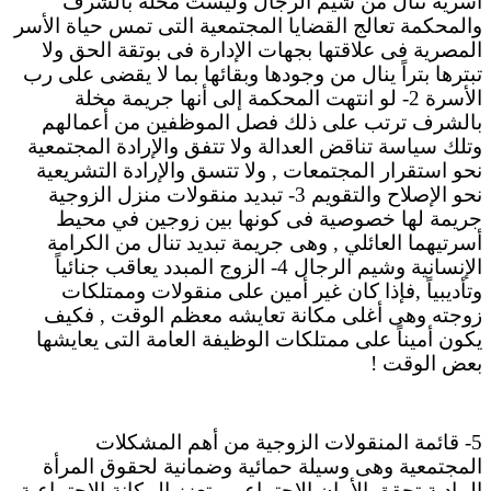
أسرية تنال من شيم الرجال وليست مخلة بالشرف
والمحكمة تعالج القضايا المجتمعية التى تمس حياة الأسر
المصرية فى علاقتها بجهات الإدارة فى بوتقة الحق ولا
تبترها بتراً ينال من وجودها وبقائها بما لا يقضى على رب
الأسرة 2- لو انتهت المحكمة إلى أنها جريمة مخلة
بالشرف ترتب على ذلك فصل الموظفين من أعمالهم
وتلك سياسة تناقض العدالة ولا تتفق والإرادة المجتمعية
نحو استقرار المجتمعات , ولا تتسق والإرادة التشريعية
نحو الإصلاح والتقويم 3- تبديد منقولات منزل الزوجية
جريمة لها خصوصية فى كونها بين زوجين في محيط
أسرتيهما العائلي , وهى جريمة تبديد تنال من الكرامة
الإنسانية وشيم الرجال 4- الزوج المبدد يعاقب جنائياً
وتأديبياً ,فإذا كان غير أمين على منقولات وممتلكات
زوجته وهى أغلى مكانة تعايشه معظم الوقت , فكيف
يكون أميناً على ممتلكات الوظيفة العامة التى يعايشها
بعض الوقت !
5- قائمة المنقولات الزوجية من أهم المشكلات
المجتمعية وهى وسيلة حمائية وضمانية لحقوق المرأة
المادية تحقق الأمان الاجتماعي وتعزز المكانة الاجتماعية