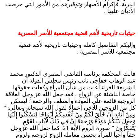
الذرية, فإكرام الأصهار وتوقيرهم من الأمور التي حرصت
الأديان عليها .
حيثيات تاريخية لأهم قضية مجتمعية للأسر المصرية
وإليكم التفاصيل كاملة وحيثيات تاريخية لأهم قضية
مجتمعية للأسر المصرية :
قالت المحكمة برئاسة القاضى المصرى الدكتور محمد
عبد الوهاب خفاجى نائب رئيس مجلس الدولة أن
الشريعة الغراء أعلت من شأن المرأة وكفلت حقوقها
خاصة الناشئة عن الزواج , فقد جعل الله عز وجل العلاقة
الزوجية قائمة على المودة والعطف والرحمة ؛ ليسكن
كل من الزوجين للآخر، إعمالا لقول الله سبحانه وتعالى: ”
وَمِنْ آيَاتِهِ أَنْ خَلَقَ لَكُمْ مِنْ أَنْفُسِكُمْ أَزْوَاجًا لِتَسْكُنُوا إِلَيْهَا
وَجَعَلَ بَيْنَكُمْ مَوَدَّةً وَرَحْمَةً إِنَّ فِي ذَلِكَ لَآَيَاتٍ لِقَوْمٍ
يَتَفَكَّرُونَ ” سورة الروم الاَية 21, كما جعل الله عزوجل
حقاً واجباً للمرأة بحسن معاملة الزوج لزوجته ولزوم