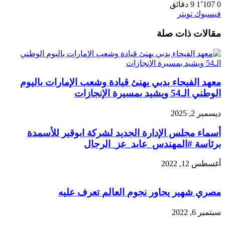
0
1٬107
9 دقائق
طباعة
لينكدإن
مشاركة
بينتيريست
فيسبوك
تويتر
عبر
مقالات ذات صلة
البريد
معهد الفيحاء بدبي يهنئ قيادة وشعب الإمارات باليوم
الوطني الـ54 ويشيد بمسيرة الإنجازات
ديسمبر 2, 2025
أسماء مجلس الإدارة الجديد لشركة ابوقير للأسمدة
برئاسة #المهندس_عابد_عز_الرجال
أغسطس 12, 2022
مصري شهير يحاور نجوم العالم تعرف عليه
سبتمبر 6, 2022