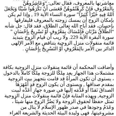
معاشرتها بالمعروف، فقال تعالى: “وَعَاشِرُوهُنَّ
بِالْمَعْرُوفِ فَإِنْ كَرِهْتُمُوهُنَّ فَعَسَى أَنْ تَكْرَهُوا شَيْئًا وَيَجْعَلَ
اللهُ فِيهِ خَيْرًا كَثِيرًا” سورة النساء الاَية 19 , وإذا لم يكن
بإمكان الزوج أن يمسك زوجته بالمعروف فليفارقها
بإحسان، فقد أباح الله تعالى الطلاق، فقد قال: جل شأنه
“الطَّلاَقُ مَرَّتَانِ فَإِمْسَاكٌ بِمَعْرُوفٍ أَوْ تَسْرِيحٌ بِإِحْسَانٍ ”
سورة البقرة الاَية 229. ولا ريب أن قيام الزوج بتبديد
قائمة منقولات منزل الزوجية يتناقض مع الأمر الإلهى
الدائر بين الأمر بالِمَعْرُوفٍ أَوْ التَسْرِيحٌ بِإِحْسَانٍ .
وأضافت المحكمة أن قائمة منقولات منزل الزوجية بكافة
مشتملات هذا الجهاز يعد مِلكًا للزوجة مِلكًا كاملاً بالدخول
، يستوى أن تكون المرأةُ قد قامت بتجهيز بيت الزوجية
بمقدم صداقها , ويستوى أن يكون الزوج قد أَمْهَرَهَا
الصداقَ نَقدًا أو قَدَّمَه إليها في صورة جهازٍ أَعَدَّه لبيت
الزوجية, وبهذه المثابة فإنّ قائمة منقولات منزل الزوجية
تمثل حفظاً لحقوق الزوجة ولا يَضُرُّ الزوجَ منها شيئاً ،
وعَدَمُ وجودها في صدر ظهور الإسلام لا ينال من
مشروعيتها، فهى وليدة البيئة الحديثة والشريعة الغراء