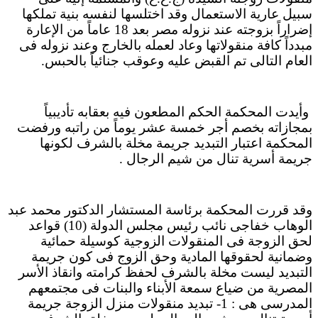
سبيل عارية الاستعمال وقد اختلسها لنفسه بنية تملكها
إضراراً بزوجته عند نزوله مصر بعد 18 عاماً من الإعارة
مبدداً كافة منقولاتها وعاد لعمله بالخارج وعند نزوله فى
العام التالى تم القبض عليه وعوقب جنائياً بالحبس.
وأيدت المحكمة الحكم المطعون فيه بعقابه تأديبياً
بمجازاته بخصم أجر خمسة عشر يوماً من راتبه ورفضت
المحكمة اعتبار التبديد جريمة مخلة بالشرف لكونها
جريمة أسرية تنال من شيم الرجال .
وقد قررت المحكمة برئاسة المستشار الدكتور محمد عبد
الوهاب خفاجى نائب رئيس مجلس الدولة (10) قواعد
لحق الزوجة فى المنقولات الزوجية كوسيلة حمائية
وضمانية لحقوقها المادية وحق الزوج فى كون جريمة
التبديد ليست مخلة بالشرف لحفظ كرامته وانقاذ الأسر
المصرية من ضياع سمعة الأبناء والبنات فى مجتمعهم
المدرسى هى : 1- تبديد منقولات منزل الزوجة جريمة