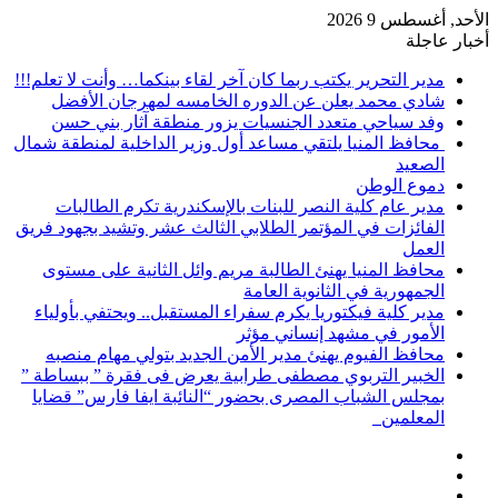
الأحد, أغسطس 9 2026
أخبار عاجلة
مدير التحرير يكتب ربما كان آخر لقاء بينكما… وأنت لا تعلم!!!
شادي محمد يعلن عن الدوره الخامسه لمهرجان الأفضل
وفد سياحي متعدد الجنسيات يزور منطقة آثار بني حسن
محافظ المنيا يلتقي مساعد أول وزير الداخلية لمنطقة شمال
الصعيد
دموع الوطن
مدير عام كلية النصر للبنات بالإسكندرية تكرم الطالبات
الفائزات في المؤتمر الطلابي الثالث عشر وتشيد بجهود فريق
العمل
محافظ المنيا يهنئ الطالبة مريم وائل الثانية على مستوى
الجمهورية في الثانوية العامة
مدير كلية فيكتوريا يكرم سفراء المستقبل.. ويحتفي بأولياء
الأمور في مشهد إنساني مؤثر
محافظ الفيوم يهنئ مدير الأمن الجديد بتولي مهام منصبه
الخبير التربوي مصطفى طرابية يعرض فى فقرة ” ببساطة ”
بمجلس الشباب المصرى بحضور “النائبة ايفا فارس” قضايا
المعلمين
إضافة
مقال
عمود
تسجيل
عشوائي
جانبي