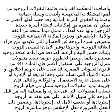
وأضافت المحكمة لقد باتت قائمة النقولات الزوجية من
أهم المشكلات المجتمعية وأضحت وسيلة حمائية
وضمانية لحقوق المرأة المادية وقد حشد أهلها أقصى ما
يمكن أن يقدموه من إمكانيات لإنشاء أسرة جديدة
للزوجين ولها عدة أهداف تتمثل فيما تمنحه من الثقة
والأمان الاجتماعي وتعزيز المكانة الاجتماعية للزوجة
وتعويض أسرة الزوجة عن الخسائر التي تكبدتها من جراء
العلاقة الزوجية، وأخرها توفير الأمان النفسى للزوجة
بإثبات حسن النية والرغبة الصادقة في إقامة علاقة زوجية
مستقرة دائمة. ونظرا لخطورة جريمة تبديد منقولات
منزل الزوجية على استقرار الأسر فإن المادة 341 من
قانون العقوبات المصرى قد نصت على تجريم اختلاس أو
تبديد الأشياء التي تسلم على وجه الوديعة أو الإعارة أو
على سبيل عارية الاستعمال أو الوكالة وبالتالى فإن
جريمة تبديد منقولات الزوجية تتمثل فى قيام الزوج
بسلب المنقولات التى فى حيازته والمسلمة إليه من قبل
الزوجة على سبيل الأمانة، على نحو تفقد به الزوجة
إستردادها أو يضعف الأمل فى إستردادها، ويتضمن ذلك
الفعل بالضرورة فعل الإختلاس، وهو مباشرة الزوج