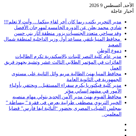
الأحد, أغسطس 9 2026
أخبار عاجلة
مدير التحرير يكتب ربما كان آخر لقاء بينكما… وأنت لا تعلم!!!
شادي محمد يعلن عن الدوره الخامسه لمهرجان الأفضل
وفد سياحي متعدد الجنسيات يزور منطقة آثار بني حسن
محافظ المنيا يلتقي مساعد أول وزير الداخلية لمنطقة شمال
الصعيد
دموع الوطن
مدير عام كلية النصر للبنات بالإسكندرية تكرم الطالبات
الفائزات في المؤتمر الطلابي الثالث عشر وتشيد بجهود فريق
العمل
محافظ المنيا يهنئ الطالبة مريم وائل الثانية على مستوى
الجمهورية في الثانوية العامة
مدير كلية فيكتوريا يكرم سفراء المستقبل.. ويحتفي بأولياء
الأمور في مشهد إنساني مؤثر
محافظ الفيوم يهنئ مدير الأمن الجديد بتولي مهام منصبه
الخبير التربوي مصطفى طرابية يعرض فى فقرة ” ببساطة ”
بمجلس الشباب المصرى بحضور “النائبة ايفا فارس” قضايا
المعلمين
إضافة
مقال
عمود
تسجيل
عشوائي
جانبي