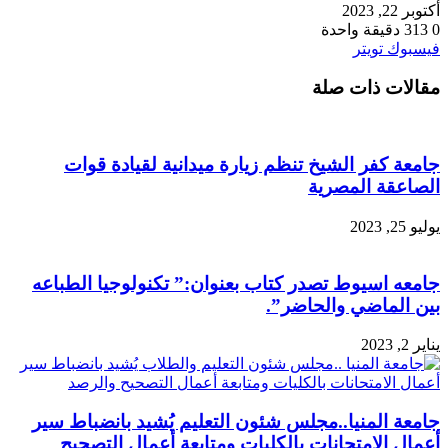
أكتوبر 22, 2023
0
313
دقيقة واحدة
طباعة
لينكدإن
مشاركة
بينتيريست
فيسبوك
تويتر
عبر
مقالات ذات صلة
البريد
جامعة كفر الشيخ تنظم زيارة ميدانية لقيادة قوات
الصاعقة المصرية
يوليو 25, 2023
جامعه اسيوط تصدر كتاب بعنوان:” تكنولوجيا الطباعه
بين الماضي والحاضر”.
يناير 2, 2023
جامعة المنيا..مجلس شئون التعليم يُشيد بانضباط سير
أعمال الامتحانات بالكليات ومتابعة أعمال التصحيح