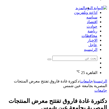
الدخول
المزيد
اذاعة وتلفزيون
سياسه
اقتصاد
حوادث
رياضة
محافظات
الاخبار
عاجل
الرئيسيه
بحث
الوضع
عن
مقال
المظلم
℃
عشوائي
القاهره
25
الرئيسية
/
جامعات
/
دكتورة غادة فاروق تفتتح معرض المنتجات
المصرية بجامعة عين شمس
جامعات
دكتورة غادة فاروق تفتتح معرض المنتجات
المصرية بجامعة عين شمس