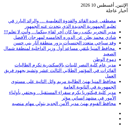
الإثنين, أغسطس 10 2026
أخبار عاجلة
مصطفى عبده القائد والقدوة التعليمية … والرائد البارز في
تعليم الجمهورية الجديدة الذى يتحدث عنه الجمهور
مدير التحرير يكتب ربما كان آخر لقاء بينكما… وأنت لا تعلم!!!
شادي محمد يعلن عن الدوره الخامسه لمهرجان الأفضل
وفد سياحي متعدد الجنسيات يزور منطقة آثار بني حسن
محافظ المنيا يلتقي مساعد أول وزير الداخلية لمنطقة شمال
الصعيد
دموع الوطن
مدير عام كلية النصر للبنات بالإسكندرية تكرم الطالبات
الفائزات في المؤتمر الطلابي الثالث عشر وتشيد بجهود فريق
العمل
محافظ المنيا يهنئ الطالبة مريم وائل الثانية على مستوى
الجمهورية في الثانوية العامة
مدير كلية فيكتوريا يكرم سفراء المستقبل.. ويحتفي بأولياء
الأمور في مشهد إنساني مؤثر
محافظ الفيوم يهنئ مدير الأمن الجديد بتولي مهام منصبه
إضافة
مقال
عمود
تسجيل
عشوائي
جانبي
الدخول