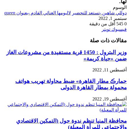
لها.
الوسوم
دوللي شاهين -تستعد للتحضير
لالبومها الغنائي القادم -بعنوان queen
سبتمبر 1, 2022
0
545
أقل من دقيقة
طباعة
لينكدإن
مشاركة
بينتيريست
فيسبوك
تويتر
عبر
مقالات ذات صلة
البريد
وزير البترول : 1450 قرية مستفيدة من مشروعات الغاز
ضمن «حياة كريمة»
أغسطس 11, 2022
جمارڪ مطار القاهرة» ضبط محاولة تهريب هواتف
محمولة بمطار القاهرة الدولى
أغسطس 19, 2022
محافظة المنيا تنظم ندوة حول (التمكين الاقتصادي
والاجتماعي للمرأة المعيلة)