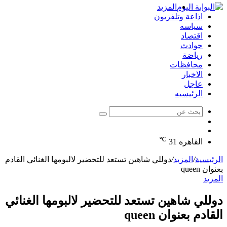
المزيد
اذاعة وتلفزيون
سياسه
اقتصاد
حوادث
رياضة
محافظات
الاخبار
عاجل
الرئيسيه
بحث
الوضع
عن
مقال
المظلم
℃
عشوائي
القاهره
31
الرئيسية
/
المزيد
/
دوللي شاهين تستعد للتحضير لالبومها الغنائي القادم
بعنوان queen
المزيد
دوللي شاهين تستعد للتحضير لالبومها الغنائي
القادم بعنوان queen