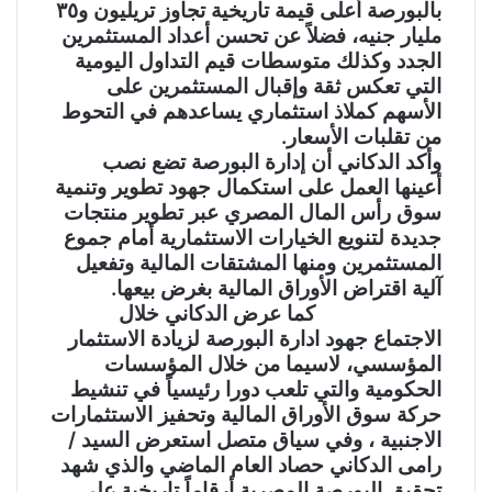
بالبورصة أعلى قيمة تاريخية تجاوز تريليون و٣٥
مليار جنيه، فضلاً عن تحسن أعداد المستثمرين
الجدد وكذلك متوسطات قيم التداول اليومية
التي تعكس ثقة وإقبال المستثمرين على
الأسهم كملاذ استثماري يساعدهم في التحوط
من تقلبات الأسعار.
وأكد الدكاني أن إدارة البورصة تضع نصب
أعينها العمل على استكمال جهود تطوير وتنمية
سوق رأس المال المصري عبر تطوير منتجات
جديدة لتنويع الخيارات الاستثمارية أمام جموع
المستثمرين ومنها المشتقات المالية وتفعيل
آلية اقتراض الأوراق المالية بغرض بيعها.
كما عرض الدكاني خلال
الاجتماع جهود ادارة البورصة لزيادة الاستثمار
المؤسسي، لاسيما من خلال المؤسسات
الحكومية والتي تلعب دورا رئيسياً في تنشيط
حركة سوق الأوراق المالية وتحفيز الاستثمارات
الاجنبية ، وفي سياق متصل استعرض السيد /
رامى الدكاني حصاد العام الماضي والذي شهد
تحقيق البورصة المصرية أرقاماً تاريخية على