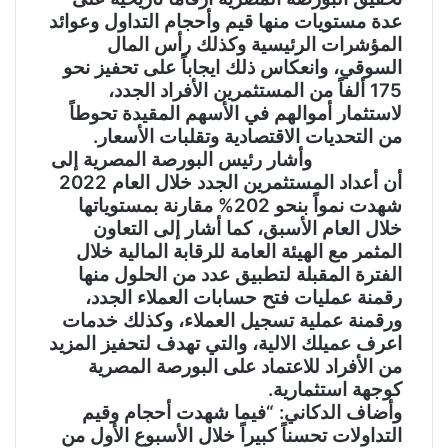
عدة مستويات منها قيم وأحجام التداول وعوائد
المؤشرات الرئيسية وكذلك رأس المال
السوقي، وانعكاس ذلك ايجاباً على تحفيز نحو
175 ألفاً من المستثمرين الأفراد الجدد،
لاستثمار أموالهم في الأسهم المقيدة تحوطاً
من التحديات الاقتصادية وتقلبات الأسعار.
وأشار رئيس البورصة المصرية إلى
أن أعداد المستثمرين الجدد خلال العام 2022
شهدت نمواً بنحو 202% مقارنة بمستوياتها
خلال العام الأسبق، كما أشار إلى التعاون
المثمر مع الهيئة العامة للرقابة المالية خلال
الفترة المقبلة لتطبيق عدد من الحلول منها
رقمنة عمليات فتح حسابات العملاء الجدد،
ورقمنة عملية تسجيل العملاء، وكذلك خدمات
اعرف عميلك الالية، والتي تهدف لتحفيز المزيد
من الأفراد للاعتماد على البورصة المصرية
كوجهة استثمارية.
وأضاف الدكاني: “فيما شهدت أحجام وقيم
التداولات تحسناً كبيراً خلال الأسبوع الأول من