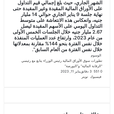
الشهر الجاري، حيث بلغ إجمالي قيم التداول
على الأوراق المالية المقيدة وغير المقيدة حتى
نهاية جلسة 9 يناير الجاري حوالي 14 مليار
جنيه، وانعكاس هذه الانتعاشة على متوسط
التداول اليومي على الأسهم المقيدة ليصل
2.67 مليار جنيه خلال الجلسات الخمس الأولى
من عام 2023، وارتفاع عدد العمليات المنفذة
خلال نفس الفترة بنحو 144% مقارنة بمعدلاتها
خلال نفس الفترة من العام السابق”.
الوسوم
تطورات سوق الأوراق المالية
رئيس الوزراء
يتابع مع رئيسي
"الرقابة المالية" و"البورصة"
0
551
3 دقائق
يناير 11, 2023
لينكدإن
طباعة
مشاركة
بينتيريست
فيسبوك
تويتر
عبر
البريد