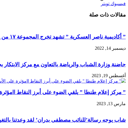
طباعة
لينكدإن
مشاركة
بينتيريست
فيسبوك
تويتر
عبر
مقالات ذات صلة
البريد
” أكاديمية ناصر العسكرية ” تشهد تخرج المجموعة ١٧ من استراتيجية الأمن القومي
ديسمبر 14, 2022
حاضنة وزارة الشباب والرياضة بالتعاون مع مركز الابتكار
أغسطس 19, 2023
” مركز إعلام طنطا ” يلقي الضوء على أبرز النقاط اامؤثرة
مارس 13, 2023
شاب يوجه رسالة’للنائب مصطفى بدران’ لقد وعدتنا بالتغيير