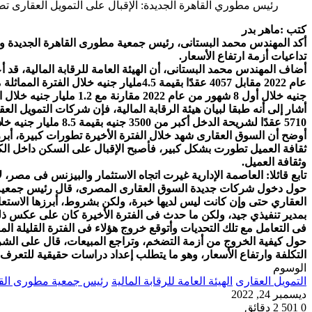
رئيس مطوري القاهرة الجديدة: الإقبال على التمويل العقارى تضاعف بنسبة 94% خ
كتب :ماهر بدر
تداعيات أزمة ارتفاع الأسعار.
جنيه خلال أول 8 شهور من عام 2022 مقارنة مع 1.2 مليار جنيه خلال الفترة ذاتها من العام الماضي بنسبة نمو 32.5%.
أشار إلى أنه طبقا لبيان هيئة الرقابة المالية، فإن شركات التمويل ال
5710 عقدًا لشريحة الدخل أكبر من 3500 جنيه بقيمة 8.5 مليار جنيه خلال أول 8شهور من عام 2022 مقارنة مع 3204 عقدًا بقيمة 4.3مليار جنيه.
أوضح أن السوق العقارى شهد خلال الفترة الأخيرة تطورات كبيرة، أبرزها
ثقافة العميل تطورت بشكل كبير، فأصبح الإقبال على السكن داخل الكم
وثقافة العميل.
تابع قائلا: العاصمة الإدارية غيرت اتجاه الاستثمار والبيزنس فى مصر
حول دخول شركات جديدة السوق العقارى المصرى، قال رئيس جمعية مطو
العقاري حتى وإن كانت ليس لديها خبرة، ولكن بشروط، أبرزها الاستعا
بمدير تنفيذي جيد، ولكن ما حدث فى الفترة الأخيرة كان على عكس 
فى التعامل مع تلك التحديات وأتوقع خروج هؤلاء فى الفترة القليلة المق
حول كيفية الخروج من أزمة التضخم، وتراجع المبيعات، قال على الش
التكلفة وارتفاع الأسعار، وهو ما يتطلب إعداد دراسات حقيقية للتعر
الوسوم
التمويل العقارى
الهيئة العامة للرقابة المالية
رئيس جمعية مطورى القا
ديسمبر 24, 2022
0
501
2 دقائق