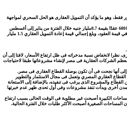
محمد البستانى، رئيس جمعية مطورى القاهرة الجديدة والعاصمة الإدارية، أن التمويل العقارى تضاعف بنسبة 94%، خلال 8 شهور فقط، وهو ما يؤكد أن التمويل العقارى هو الحل السحري لمواجهة
أضاف المهندس محمد البستانى، أن الهيئة العامة للرقابة المالية، قد أعلنت الأيام الماضية عن ارتفاع عدد عقود التمويل العقاري والتي بلغت 6801 عقدًا بقيمة 8.7مليار جنيه خلال الفترة من يناير إلى أغسطس
عام 2022 مقابل 4057 عقدًا بقيمة 4.5مليار جنيه خلال الفترة المماثلة من العام الماضي بنسبة نمو 67.6% في عدد العقود، ونسبة نمو 94.8% في قيمة العقود، وبلغ إجمالي قيمة إعادة التمويل العقاري 1.5 مليار
ارى، نظرا لانخفاض نسبة مدخراته فى ظل ارتفاع الأسعار، لافتا إلى أن
 معظم الشركات العقارية فى مصر لإنشاء مشروعاتها طبقا لاحتياجات
افة إلى أنها نجحت فى أن تكون بوصلة القطاع العقارى فى مصر.
لقطاع العقاري المصري وتعمل فى مجال الاستثمار والتطوير
القطاع والمشروع الذى يرغب فى تنفيذه، بالإضافة إلى الاستعانة
ومدن أخرى وبدأت تنفذ مشروعات وفى أول تحدى ظهر عدم خبرتها
مساحات الكبيرة أصبحت غير مطلوبة فى الوقت الحالى بسبب ارتفاع
ن المساحات الصغيرة أصبحت الأكثر طلبات خلال الفترة الحالية.