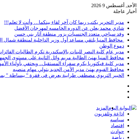
الأحد, أغسطس 9 2026
أخبار عاجلة
مدير التحرير يكتب ربما كان آخر لقاء بينكما… وأنت لا تعلم!!!
شادي محمد يعلن عن الدوره الخامسه لمهرجان الأفضل
وفد سياحي متعدد الجنسيات يزور منطقة آثار بني حسن
محافظ المنيا يلتقي مساعد أول وزير الداخلية لمنطقة شمال ا
دموع الوطن
مدير عام كلية النصر للبنات بالإسكندرية تكرم الطالبات الفائز
محافظ المنيا يهنئ الطالبة مريم وائل الثانية على مستوى الجمهو
مدير كلية فيكتوريا يكرم سفراء المستقبل.. ويحتفي بأولياء الأ
محافظ الفيوم يهنئ مدير الأمن الجديد بتولي مهام منصبه
الخبير التربوي مصطفى طرابية يعرض فى فقرة ” ببساطة ” بمج
إضافة
مقال
عمود
تسجيل
عشوائي
جانبي
الدخول
المزيد
اذاعة وتلفزيون
سياسه
اقتصاد
حوادث
رياضة