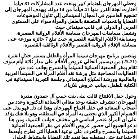
وحظي المهرجان باهتمام كبير وبلغت عدد المشاركات 81 فيلما
اختارت لجنة الفرز منها 41 فيلما من 14 دولة. ويهدف المهرجان إلى
تشجيع العاملين في المجال السينمائي إلى تناول الموضوعات
القضايا والتحديات المتعلقة بالطفل والمرأة سواء على المستوى
العربي أو الدولي في قالب سينمائي حيث
وتشمل مسابقات المهرجان مسابقة الأفلام الروائية القصيرة،
ومسابقة الأفلام الوثائقية القصيرة، حيث تبلغ 7 حائزة موزعة على
مسابقة الإفلام الروائية القصير والأفلام الوثائقية القصيرة.
ويتضمن برنامج مهرجان سينما المرأة والطفل يستمر خلال الفترة
(21-25) من ديسمبر الحالي عروض الأفلام على مدار ثلاثة أيام سوف
تقام بمقر الجمعية العمانية للسينما والمسرح بجانب عدد من
الفعاليات المصاحبة مثل ورشة نقد أفلام المرأة في السينما العربية
والعالمية وورشة المكياج السينمائي وجلسة التجربة السينمائية في
الكتابة للطفل، بجانب عروض للازياء.
وحول حفل الافتتاح قالت ليلى بنت حبيب آل حمدون مديرة
المهرجان: نتشرف حقيقة بوجد معالي الأستاذة الدكتورة وعدد من
أصحاب السعادة في حفل افتتاح المهرجان وهذا ان دل فهو يدل على
الاهتمام الكبير الذي تحظى به المرأة في المنطقة، وهو بلا شك يؤكد
على أن المرأة عنصر أساسي في مختلف جوانب التنمية، ومن هنا
ندعو الجميع الى حضور عروض الأفلام في مقر الجمعية العمانية
للسينما والمسرح والتعرف على نوعية القضايا التي تطرح وأبعدها
الاجتماعية حتى نستطيع معا تفهم تلك القضايا واستنباط الحلول