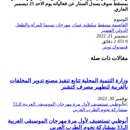
بمسقط سوف يسدل الستار عن فعالياته يوم الاحد 25 ديسمبر
الجاري.
الوسوم
العاصمة مسقط
سلطنه عمان
مهرجان سينما المرأة والطفل
الدولي القصير
ديسمبر 21, 2022
0
451
2 دقائق
طباعة
لينكدإن
مشاركة
بينتيريست
فيسبوك
تويتر
عبر
مقالات ذات صلة
البريد
وزارة التنمية المحلية تتابع تنفيذ مصنع تدوير المخلفات
بالغربية لتطهير مصرف كتشنر
نوفمبر 30, 2022
أبوظبي تستضيف لأول مرة مهرجان الموسيقى العربية
الـ33 بمشاركة نجوم الطرب العربي