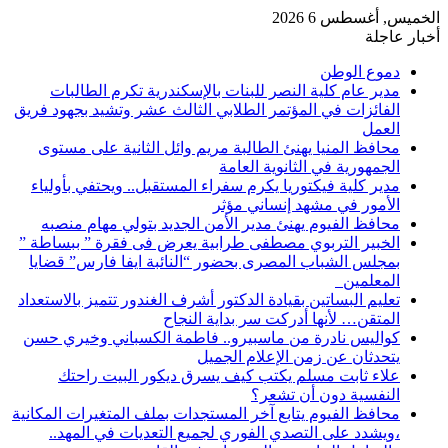
الخميس, أغسطس 6 2026
أخبار عاجلة
دموع الوطن
مدير عام كلية النصر للبنات بالإسكندرية تكرم الطالبات
الفائزات في المؤتمر الطلابي الثالث عشر وتشيد بجهود فريق
العمل
محافظ المنيا يهنئ الطالبة مريم وائل الثانية على مستوى
الجمهورية في الثانوية العامة
مدير كلية فيكتوريا يكرم سفراء المستقبل.. ويحتفي بأولياء
الأمور في مشهد إنساني مؤثر
محافظ الفيوم يهنئ مدير الأمن الجديد بتولي مهام منصبه
الخبير التربوي مصطفى طرابية يعرض فى فقرة ” ببساطة ”
بمجلس الشباب المصرى بحضور “النائبة ايفا فارس” قضايا
المعلمين
تعليم البساتين بقيادة الدكتور أشرف الغندور تتميز بالاستعداد
المتقن… لأنها أدركت سر بداية النجاح
كواليس نادرة من ماسبيرو.. فاطمة الكسباني وخيري حسن
يتحدثان عن زمن الإعلام الجميل
علاء ثابت مسلم يكتب كيف يسرق ديكور البيت راحتك
النفسية دون أن تشعر؟
محافظ الفيوم يتابع آخر المستجدات بملف المتغيرات المكانية
،ويشدد على التصدي الفوري لجميع التعديات في المهد..