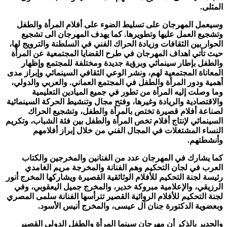
المثلى.
وسيعمل المهرجان على تسليط الضوء على أفلام المرأة والطفل
وتشجيع العمل عليها وتطويرها. كما يهدف المهرجان الى تشجيع
الحوار بين الثقافات وزيادة الحراك الفني في السلطنة والترويج لها،
حيث تأتي اهداف المهرجان في طرح القضايا المجتمعية عن المرأة
والطفل بإطار سينمائي وبرؤية جديدة ومختلفة للمجتمع وإظهار
المعاناة المجتمعية لهم، ونشر الوعي الثقافي السينمائي وإبراز مدى
أهمية ودور المرأة والطفل في المجتمع العماني. والعربي والدولي،
وما وصلت إليه المرأة من تطور في جميع الميادين التعليمية
والاقتصادية والريادة وغيرها، وفتح مجال وتنشيط الحركة السينمائية
لصناعة أفلام قصيرة تختص بالمرأة والطفل، وتشجيع الحراك
السينمائي لإنتاج أفلام تخص المرأة والطفل بين فئة الشباب، وتكريم
النساء المشتغلات في المجال الفني من خلال إبراز أفلامهم
وأنشطتهم.
كما يشارك في المهرجان عدد من الفنانين والمخرجين والكتاب
العرب في لجان التحكيم وهم الفنانة والمخرجة مريم الغامدي
رئيسة لجنة التحكيم للأفلام الوثائقية القصيرة ويشاركها المخرج أنور
الرزيقي، والإعلامية مبروكة خدير، والمخرج جميل اليعقوبي، وفي
لجنة التحكيم للأفلام الروائية القصير تترأسها الفنانة سلمى المصري
وبعضوية الدكتورة جنان آل عيسى، والمخرج أنيس الأسود.
والجدير بالذكر أن مهرجان سينما المرأة والطفل الدولي القصير