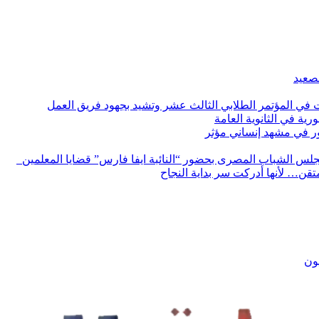
لصعيد
ات في المؤتمر الطلابي الثالث عشر وتشيد بجهود فريق العمل
رية في الثانوية العامة
مور في مشهد إنساني مؤثر
لس الشباب المصرى بحضور “النائبة ايفا فارس” قضايا المعلمين
لمتقن… لأنها أدركت سر بداية النجاح
يون