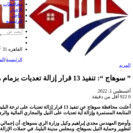
محافظات
الاخبار
عاجل
الرئيسيه
الوضع
مقال
المظلم
℃
عشوائي
القاهره
31
الرئيسية
/
الم
المزيد
” سوهاج “: تنفيذ 13 قرار إزالة تعديات بزمام هندسة ري البلينا
أغسطس 1, 2022
0
922
أقل من دقيقة
أعلنت محافظة سوهاج عن تنفيذ 13 قرار إزا
المتابعة المستمرة وإزالة أية تعديات على النيل والمجاري المائية والري
لتطوير وحماية النيل بسوهاج، ومجلس مدينة البلينا، في حملات الإزالة،