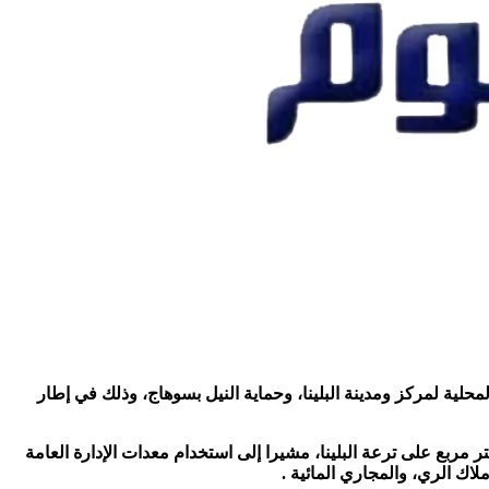
 مع الوحدة المحلية لمركز ومدينة البلينا، وحماية النيل بسوهاج، وذلك في إطار
المهندس مجدي إبراهيم وكيل وزارة الري بسوهاج، أن إجمالي مساحة التعديات التي تمت إزالتها بزمام هندسة ري البلينا، بلغت 490 متر مربع على ترعة البلينا، مشيرا إلى استخدام معدات الإدارة العامة
لاك الري، والمجاري المائية .