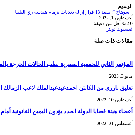
الوسوم
" سوهاج ": تنفيذ 13 قرار إزالة تعديات بزمام هندسة ري البلينا
أغسطس 1, 2022
0
922
أقل من دقيقة
طباعة
لينكدإن
مشاركة
بينتيريست
فيسبوك
تويتر
عبر
مقالات ذات صلة
البريد
المؤتمر الثاني للجمعية المصرية لطب الحالات الحرجة بالمن
مايو 3, 2023
تعليق نارري من الكابتن احمدعيدعبدالملك لاعب الزمالك ا
أغسطس 10, 2022
أعضاء هيئة قضايا الدولة الجدد يؤدون اليمين القانونية أما
أغسطس 21, 2022