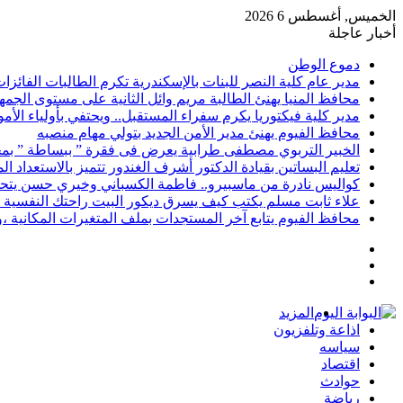
الخميس, أغسطس 6 2026
أخبار عاجلة
دموع الوطن
مدير عام كلية النصر للبنات بالإسكندرية تكرم الطالبات الفائز
محافظ المنيا يهنئ الطالبة مريم وائل الثانية على مستوى الجمهو
مدير كلية فيكتوريا يكرم سفراء المستقبل.. ويحتفي بأولياء الأ
محافظ الفيوم يهنئ مدير الأمن الجديد بتولي مهام منصبه
الخبير التربوي مصطفى طرابية يعرض فى فقرة ” ببساطة ” بمج
تعليم البساتين بقيادة الدكتور أشرف الغندور تتميز بالاستعداد ا
كواليس نادرة من ماسبيرو.. فاطمة الكسباني وخيري حسن يتحد
علاء ثابت مسلم يكتب كيف يسرق ديكور البيت راحتك النفسية 
محافظ الفيوم يتابع آخر المستجدات بملف المتغيرات المكانية ،و
إضافة
مقال
عمود
تسجيل
عشوائي
جانبي
الدخول
المزيد
اذاعة وتلفزيون
سياسه
اقتصاد
حوادث
رياضة