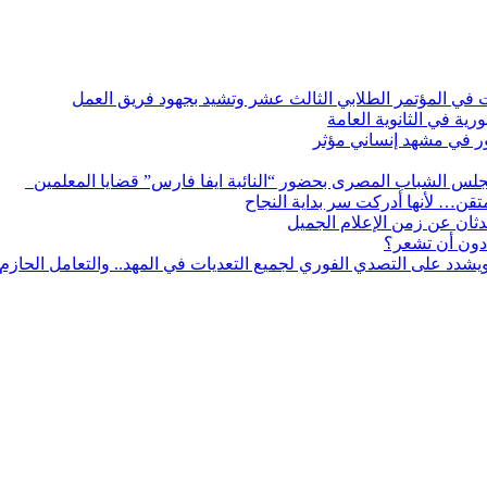
ات في المؤتمر الطلابي الثالث عشر وتشيد بجهود فريق العمل
رية في الثانوية العامة
مور في مشهد إنساني مؤثر
لس الشباب المصرى بحضور “النائبة ايفا فارس” قضايا المعلمين
لمتقن… لأنها أدركت سر بداية النجاح
ثان عن زمن الإعلام الجميل
دون أن تشعر؟
يشدد على التصدي الفوري لجميع التعديات في المهد.. والتعامل الحازم م