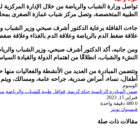
تواصل وزارة الشباب والرياضة من خلال الإدارة المركزية لم
الطبية المتخصصة، وتصل مركز شباب غمازة الصغرى بمحافظة
جاءت القافلة برعاية الدكتور أشرف صبحي وزير الشباب وال
علاقة ضغط الدم بالرياضة وعلاقة الدم بالغذاء وعلاقة ضغط 
ومن جانبه، أكد الدكتور أشرف صبحي، وزير الشباب والرياضة،
النشء والشباب، انطلاقًا من اهتمام الدولة والقيادة السياسية
وتتضمن المبادرة من العديد من الأنشطة والفعاليات منها ح
أطفال، نساء، أمراض صدرية، جراحه عامة، ومسالك، ويتم ال
الوسوم
ضمن المبادرة الرئاسية حياة كريمة.
قوافل طبية للشباب والرياضة
مر
فبراير 15, 2023
0
480
دقيقة واحدة
طباعة
لينكدإن
مشاركة
بينتيريست
فيسبوك
تويتر
عبر
مقالات ذات صلة
البريد