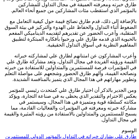
طارق خبرته ومعرفته العميقة في مجال التداول للمشاركين
بالمؤتمر الذي استقطب مئات المشاركين من جميع أنحاء العالم.
بالإضافة إلى ذلك، قدم طارق نصائح قيمة حول كيفية التعامل مع
الضغوط أثناء التداول والحفاظ على الهدوء والتركيز في بيئة السوق
المتقلبة، وأعرب الحضور عن تقديرهم لتقديمه الديناميكي المفعم
بالحيوية الذي قدمه طارق علي ورحبوا بأفكاره المبتكرة لتطبيق
المفاهيم النظرية في أسواق التداول الحقيقية.
وأعرب المشاركون عن امتنانهم لطارق علي لمشاركته خبراته
القيمة ورؤيته الفريدة في مجال التداول، وتعد مشاركة طارق علي
في المؤتمرات فرصة للمستثمرين والمتداولين للاستفادة من خبرته
ونصائحه القيمة، وألهم طارق الحضور وشجعهم على مواصلة التعلم
وتطوير مهاراتهم في هذا المجال الذي يتميز بالمنافسة الشديدة.
ومن الجدير بالذكر أن اختيار طارق علي كمتحدث رئيسي للمؤتمر
يعكس الاحترام والتقدير الذي يحظى به في صناعة التجارة، ويؤكد
مكانته كسلطة قوية ومتميزة في هذا المجال، وسيستمر في
مشاركة خبرته ومعرفته في المؤتمرات والفعاليات القادمة، مما
يسمح للمستثمرين والمتداولين بالاستفادة من رؤيته المثيرة والقيمة
في مجال التداول.
الوسوم
طارق علي يشارك خبراته في التداول بالمؤتمر الدولي للمستثمرين