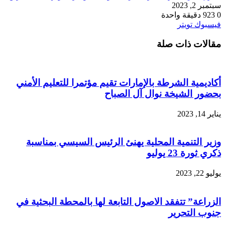
سبتمبر 2, 2023
0
923
دقيقة واحدة
طباعة
لينكدإن
مشاركة
بينتيريست
فيسبوك
تويتر
عبر
مقالات ذات صلة
البريد
أكاديمية الشرطة بالإمارات تقيم مؤتمرا للتعليم الأمني
بحضور الشيخة نوال آل الصباح
يناير 14, 2023
وزير التنمية المحلية يهنئ الرئيس السيسي بمناسبة
ذكري ثورة 23 يوليو
يوليو 22, 2023
الزراعة” تتفقد الاصول التابعة لها بالمحطة البحثية في
جنوب التحرير