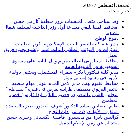
الجمعة, أغسطس 7 2026
أخبار عاجلة
وفد سياحي متعدد الجنسيات يزور منطقة آثار بني حسن
محافظ المنيا يلتقي مساعد أول وزير الداخلية لمنطقة شمال
الصعيد
دموع الوطن
مدير عام كلية النصر للبنات بالإسكندرية تكرم الطالبات
الفائزات في المؤتمر الطلابي الثالث عشر وتشيد بجهود فريق
العمل
محافظ المنيا يهنئ الطالبة مريم وائل الثانية على مستوى
الجمهورية في الثانوية العامة
مدير كلية فيكتوريا يكرم سفراء المستقبل.. ويحتفي بأولياء
الأمور في مشهد إنساني مؤثر
محافظ الفيوم يهنئ مدير الأمن الجديد بتولي مهام منصبه
الخبير التربوي مصطفى طرابية يعرض فى فقرة ” ببساطة ”
بمجلس الشباب المصرى بحضور “النائبة ايفا فارس” قضايا
المعلمين
تعليم البساتين بقيادة الدكتور أشرف الغندور تتميز بالاستعداد
المتقن… لأنها أدركت سر بداية النجاح
كواليس نادرة من ماسبيرو.. فاطمة الكسباني وخيري حسن
يتحدثان عن زمن الإعلام الجميل
إضافة