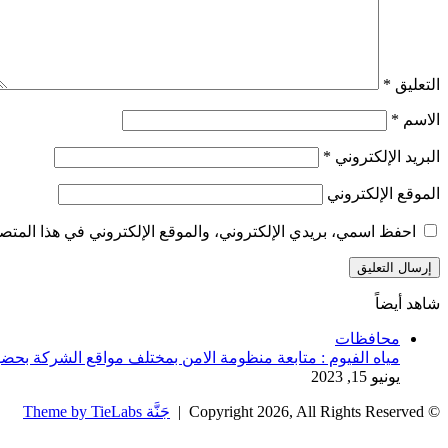
التعليق
*
الاسم
*
البريد الإلكتروني
*
الموقع الإلكتروني
احفظ اسمي، بريدي الإلكتروني، والموقع الإلكتروني في هذا المتصف
شاهد أيضاً
إغلاق
محافظات
مياه الفيوم : متابعة منظومة اﻻمن بمختلف مواقع الشركة بحضو
يونيو 15, 2023
© Copyright 2026, All Rights Reserved |
جَنَّة Theme by TieLabs
زر
تويتر
تيلقرام
واتساب
فيسبوك