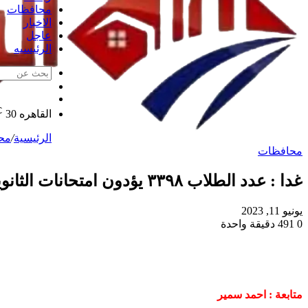
محافظات
الاخبار
عاجل
الرئيسيه
الوضع
مقال
المظلم
℃
عشوائي
القاهره
30
الرئيسية
/
مح
محافظات
غدا : عدد الطلاب ٣٣٩٨ يؤدون امتحانات الثانويه العامه بمحافظة البحر الأحمر
يونيو 11, 2023
0
491
دقيقة واحدة
متابعة : احمد سمير