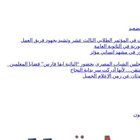
لصعيد
ات في المؤتمر الطلابي الثالث عشر وتشيد بجهود فريق العمل
رية في الثانوية العامة
مور في مشهد إنساني مؤثر
لس الشباب المصرى بحضور “النائبة ايفا فارس” قضايا المعلمين
لمتقن… لأنها أدركت سر بداية النجاح
ثان عن زمن الإعلام الجميل
يون