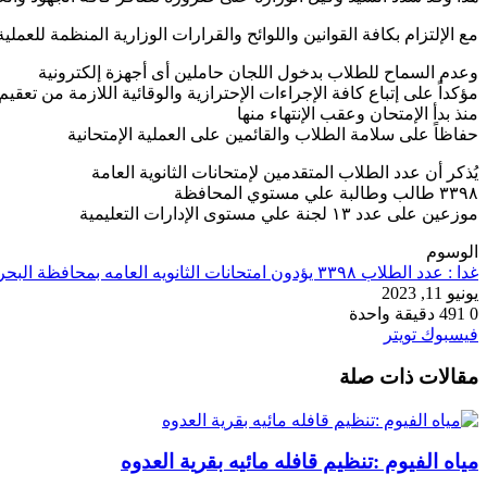
مع الإلتزام بكافة القوانين واللوائح والقرارات الوزارية المنظمة للعملية 
وعدم السماح للطلاب بدخول اللجان حاملين أى أجهزة إلكترونية
مؤكداً على إتباع كافة الإجراءات الإحترازية والوقائية اللازمة من تعقي
منذ بدأ الإمتحان وعقب الإنتهاء منها
حفاظاً على سلامة الطلاب والقائمين على العملية الإمتحانية
يُذكر أن عدد الطلاب المتقدمين لإمتحانات الثانوية العامة
٣٣٩٨ طالب وطالبة علي مستوي المحافظة
موزعين على عدد ١٣ لجنة علي مستوى الإدارات التعليمية
الوسوم
غدا : عدد الطلاب ٣٣٩٨ يؤدون امتحانات الثانويه العامه بمحافظة البحر الأحمر
يونيو 11, 2023
0
491
دقيقة واحدة
طباعة
لينكدإن
مشاركة
بينتيريست
فيسبوك
تويتر
عبر
مقالات ذات صلة
البريد
مياه الفيوم :تنظيم قافله مائيه بقرية العدوه