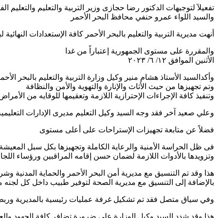
تفعيلآ لتوجيهات الدكتور رضا حجازى وزير التربية والتعليم والتعليم الف
والسيد اللواء عمرو حنفي محافظ البحر الأحمر
أنهت مديرية التربية والتعليم بالبحر الأحمر كافة الإستعدادات النهائية لبدء إم
والمقررة على مستوى الجمهورية إعتباراً من غدا
الأثنين الموافق ١٢/ ٦/ ٢٠٢٣
وأكدالسيد الأستاذ هشام منير وكيل وزارة التربية والتعليم بالبحر الأح
وتم تجهيزها من حيث الأثاث والإنارة والتهوية والأمن والنظافة
وتنفيذ كافة الإجراءات الإحترازية اللازمة وتعقيمها للوقايه من الأمرا
وعلي صعيد آخر فقد وجه السيد وكيل التعليم مديرى الإدارات التعليمي
فضلاً عن متابعة تجهيزات الإستراحات على أعلى مستوى
فى ظل الحراسة الأمنية والرعاية الكاملة وتجهيزها بكل سبل المعيشة 
وتزويدها بالأدوات اللازمة لضمان حسن إقامه المراقبين ورؤساء اللجان
هذا وقد تم التنسيق مع مديرية أمن البحر الأحمر والحماية المدنية وشرط
بالإضافة إلى التنسيق مع مديرية الصحة لتوفير طبيب داخل كل لجنه م
وفي سياق متصل فقد تم تشكيل غرفة عمليات رئيسية بالمديرية وربطها ب
هذا وقد شدد السيد وكيل الوزارة على ضرورة تضافر كافة الجهود والعمل 