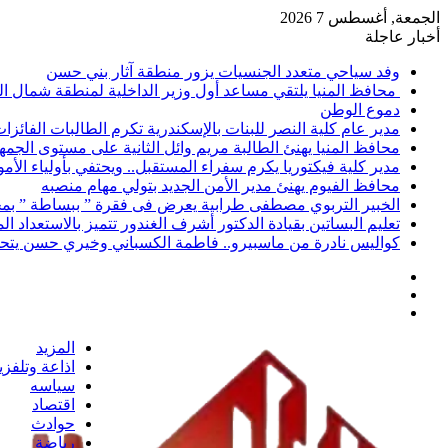
الجمعة, أغسطس 7 2026
أخبار عاجلة
وفد سياحي متعدد الجنسيات يزور منطقة آثار بني حسن
محافظ المنيا يلتقي مساعد أول وزير الداخلية لمنطقة شمال ا
دموع الوطن
مدير عام كلية النصر للبنات بالإسكندرية تكرم الطالبات الفائز
محافظ المنيا يهنئ الطالبة مريم وائل الثانية على مستوى الجمهو
مدير كلية فيكتوريا يكرم سفراء المستقبل.. ويحتفي بأولياء الأ
محافظ الفيوم يهنئ مدير الأمن الجديد بتولي مهام منصبه
الخبير التربوي مصطفى طرابية يعرض فى فقرة ” ببساطة ” بمج
تعليم البساتين بقيادة الدكتور أشرف الغندور تتميز بالاستعداد ا
كواليس نادرة من ماسبيرو.. فاطمة الكسباني وخيري حسن يتحد
إضافة
مقال
عمود
تسجيل
عشوائي
جانبي
الدخول
المزيد
اذاعة وتلفز
سياسه
اقتصاد
حوادث
رياضة