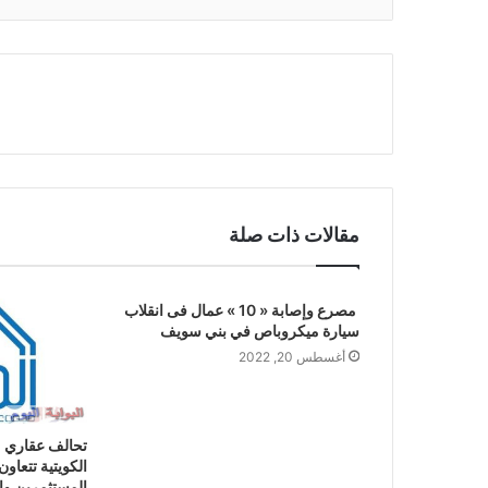
مقالات ذات صلة
مصرع وإصابة « 10 » عمال فى انقلاب
سيارة ميكروباص في بني سويف
أغسطس 20, 2022
تحالف عقاري م
الكويتية تتعاون
المستثمرين وإد