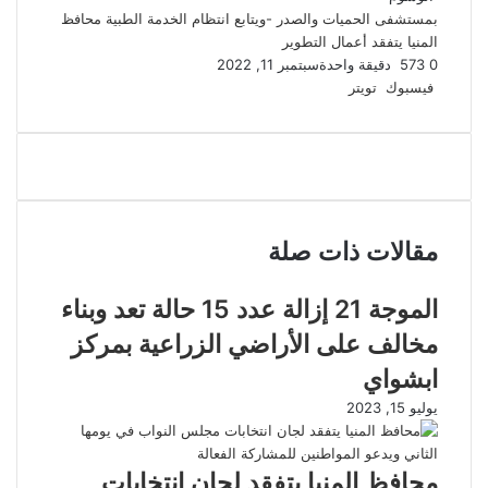
بمستشفى الحميات والصدر -ويتابع انتظام الخدمة الطبية
محافظ
المنيا يتفقد أعمال التطوير
0
573
دقيقة واحدة
سبتمبر 11, 2022
لينكدإن
طباعة
مشاركة
بينتيريست
فيسبوك
تويتر
عبر
البريد
مقالات ذات صلة
الموجة 21 إزالة عدد 15 حالة تعد وبناء
مخالف على الأراضي الزراعية بمركز
ابشواي
يوليو 15, 2023
محافظ المنيا يتفقد لجان انتخابات