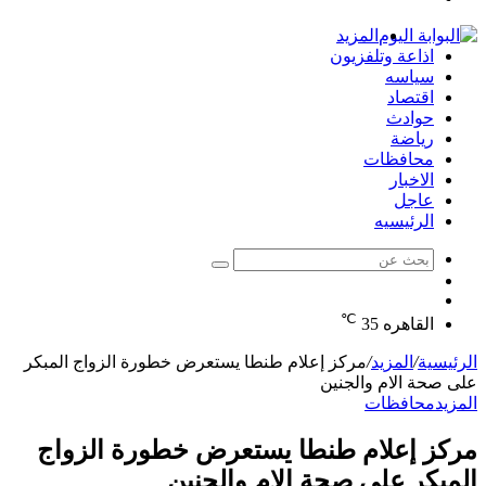
الدخول
المزيد
اذاعة وتلفزيون
سياسه
اقتصاد
حوادث
رياضة
محافظات
الاخبار
عاجل
الرئيسيه
بحث
الوضع
عن
مقال
المظلم
℃
عشوائي
القاهره
35
الرئيسية
/
المزيد
/
مركز إعلام طنطا يستعرض خطورة الزواج المبكر
على صحة الام والجنين
المزيد
محافظات
مركز إعلام طنطا يستعرض خطورة الزواج
المبكر على صحة الام والجنين