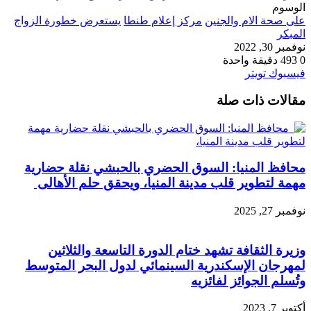
الوسوم
على صحة الام والجنين
مركز إعلام طنطا
يستعرض خطورة الزواج
المبكر
نوفمبر 30, 2022
0
493
دقيقة واحدة
طباعة
لينكدإن
مشاركة
بينتيريست
فيسبوك
تويتر
عبر
مقالات ذات صلة
البريد
محافظ المنيا: السوق الحضري بالحبشي نقلة حضارية
مهمة لتطوير قلب مدينة المنيا، ويحقق حلم الأهالى
نوفمبر 27, 2025
وزيرة الثقافة تشهد ختام الدورة التاسعة والثلاثين
لمهرجان الإسكندرية السينمائي لدول البحر المتوسط
وتُسلم الجوائز لفائزيه
أكتوبر 7, 2023