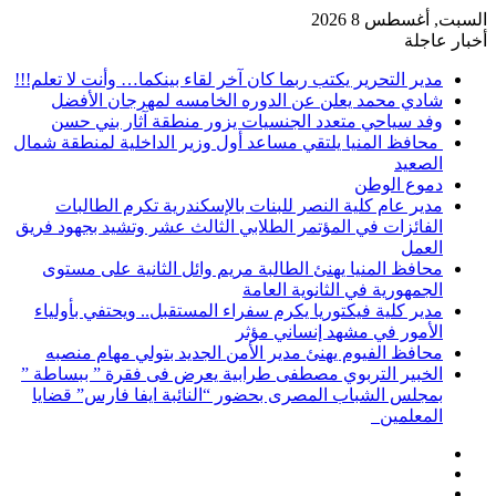
السبت, أغسطس 8 2026
أخبار عاجلة
مدير التحرير يكتب ربما كان آخر لقاء بينكما… وأنت لا تعلم!!!
شادي محمد يعلن عن الدوره الخامسه لمهرجان الأفضل
وفد سياحي متعدد الجنسيات يزور منطقة آثار بني حسن
محافظ المنيا يلتقي مساعد أول وزير الداخلية لمنطقة شمال
الصعيد
دموع الوطن
مدير عام كلية النصر للبنات بالإسكندرية تكرم الطالبات
الفائزات في المؤتمر الطلابي الثالث عشر وتشيد بجهود فريق
العمل
محافظ المنيا يهنئ الطالبة مريم وائل الثانية على مستوى
الجمهورية في الثانوية العامة
مدير كلية فيكتوريا يكرم سفراء المستقبل.. ويحتفي بأولياء
الأمور في مشهد إنساني مؤثر
محافظ الفيوم يهنئ مدير الأمن الجديد بتولي مهام منصبه
الخبير التربوي مصطفى طرابية يعرض فى فقرة ” ببساطة ”
بمجلس الشباب المصرى بحضور “النائبة ايفا فارس” قضايا
المعلمين
إضافة
مقال
عمود
تسجيل
عشوائي
جانبي