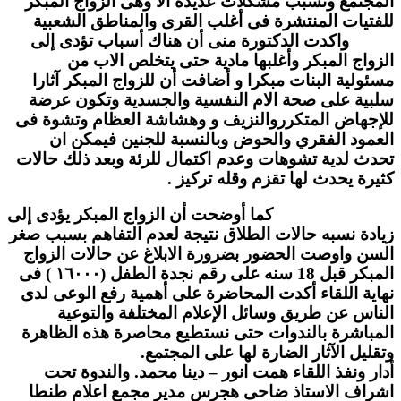
المجتمع وتسبب مشكلات عديدة الا وهى الزواج المبكر
للفتيات المنتشرة فى أغلب القرى والمناطق الشعبية
واكدت الدكتورة منى أن هناك أسباب تؤدى إلى
الزواج المبكر وأغلبها مادية حتى يتخلص الاب من
مسئولية البنات مبكرا و أضافت أن للزواج المبكر آثارا
سلبية على صحة الام النفسية والجسدية وتكون عرضة
للإجهاض المتكرروالنزيف و وهشاشة العظام وتشوة فى
العمود الفقري والحوض وبالنسبة للجنين فيمكن ان
تحدث لدية تشوهات وعدم اكتمال للرئة وبعد ذلك حالات
كثيرة يحدث لها تقزم وقله تركيز .
كما أوضحت أن الزواج المبكر يؤدى إلى
زيادة نسبه حالات الطلاق نتيجة لعدم التفاهم بسبب صغر
السن واوصت الحضور بضرورة الابلاغ عن حالات الزواج
المبكر قبل 18 سنه على رقم نجدة الطفل (١٦٠٠٠ ) فى
نهاية اللقاء أكدت المحاضرة على أهمية رفع الوعى لدى
الناس عن طريق وسائل الإعلام المختلفة والتوعية
المباشرة بالندوات حتى نستطيع محاصرة هذه الظاهرة
وتقليل الآثار الضارة لها على المجتمع.
أدار ونفذ اللقاء همت انور – دينا محمد. والندوة تحت
اشراف الاستاذ ضاحى هجرس مدير مجمع اعلام طنطا