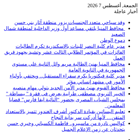
الجمعة, أغسطس 7 2026
أخبار عاجلة
وفد سياحي متعدد الجنسيات يزور منطقة آثار بني حسن
محافظ المنيا يلتقي مساعد أول وزير الداخلية لمنطقة شمال
الصعيد
دموع الوطن
مدير عام كلية النصر للبنات بالإسكندرية تكرم الطالبات
الفائزات في المؤتمر الطلابي الثالث عشر وتشيد بجهود فريق
العمل
محافظ المنيا يهنئ الطالبة مريم وائل الثانية على مستوى
الجمهورية في الثانوية العامة
مدير كلية فيكتوريا يكرم سفراء المستقبل.. ويحتفي بأولياء
الأمور في مشهد إنساني مؤثر
محافظ الفيوم يهنئ مدير الأمن الجديد بتولي مهام منصبه
الخبير التربوي مصطفى طرابية يعرض فى فقرة ” ببساطة ”
بمجلس الشباب المصرى بحضور “النائبة ايفا فارس” قضايا
المعلمين
تعليم البساتين بقيادة الدكتور أشرف الغندور تتميز بالاستعداد
المتقن… لأنها أدركت سر بداية النجاح
كواليس نادرة من ماسبيرو.. فاطمة الكسباني وخيري حسن
يتحدثان عن زمن الإعلام الجميل
إضافة