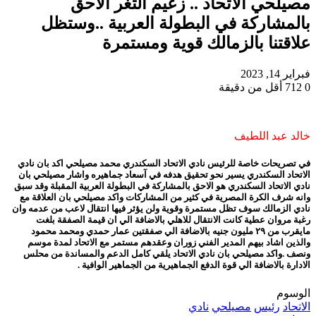
مصيلحي الاتحاد .. زعيم الثغر الاحق
بالمشاركة في البطولة العربية ..وستظل
علاقتنا بالزمالك قوية ومستمرة
فبراير 14, 2023
0
712
أقل من دقيقة
خالد عبد اللطيف
في تصريحات خاصة للرئيس نادي الاتحاد السكندري محمد مصيلحي اكد بان نادي
الاتحاد السكندري يسير نحو تحقيق هدفه في آسعاد جماهيره واشار مصيلحي بان
نادي الاتحاد السكندري هو الاحق بالمشاركة في البطولة العربية المقبلة وقد سبق
وانه شرف الكرة المصرية في كثير من المشاركات واكد مصيلحي بان العلاقة مع
نادي الزمالك سوف تظل مستمرة وقوية ولن يؤثر فيها انتقال لاعب من عدمه وان
رغبة مروان عطية كانت الانتقال للاهلي بالاضافة الي ان قيمة الصفقة بلغت
مايقرب من ٢٩ مليون جنيه بالاضافة الي صفقتين عمار حمدي ومحمد محمود
والذين اشاد بيهم المدير الفني زوران وعقدهم مستمر مع الاتحاد لمدة موسم
ونصف .واكد مصيلحي بان نادي الاتحاد يلقي كامل الدعم والمساندة من محلس
الادارة بالاضافة الي قوة الدفع الجماهيرية من الجماهير الوافية .
الوسوم
الاتحاد
رئيس
مصيلحي
نادي