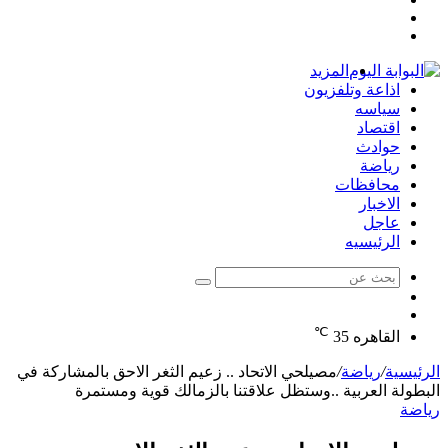
مقال
عمود
تسجيل
عشوائي
جانبي
الدخول
المزيد
اذاعة وتلفزيون
سياسه
اقتصاد
حوادث
رياضة
محافظات
الاخبار
عاجل
الرئيسيه
بحث
الوضع
عن
مقال
المظلم
℃
عشوائي
القاهره
35
الرئيسية
/
رياضة
/
مصيلحي الاتحاد .. زعيم الثغر الاحق بالمشاركة في
البطولة العربية ..وستظل علاقتنا بالزمالك قوية ومستمرة
رياضة