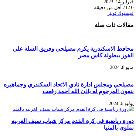
فبراير 14, 2023
0
712
أقل من دقيقة
طباعة
لينكدإن
مشاركة
بينتيريست
فيسبوك
تويتر
عبر
مقالات ذات صلة
البريد
محافظ الاسكندرية يكرم مصيلحي وفريق السلة علي
الفوز ببطولة كاس مصر
مايو 8, 2024
مصيلحي ومجلس ادارة نادي الاتحاد السكندري وجماهيره
ينعون المرحوم له باذن الله آحمد رفعت
يوليو 6, 2024
دورة رياضية فى كرة القدم مركز شباب سيف الغربيه
بملوى بالمنيا