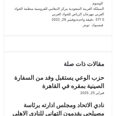
الوسوم
المملكة العربية السعودية
مركز الدهامي للفروسية
منظمة الجواد
العربي
مهرجان الرياض للجواد العربي
0
571
دقيقة واحدة
نوفمبر 29, 2022
لينكدإن
طباعة
مشاركة
بينتيريست
فيسبوك
تويتر
عبر
البريد
مقالات ذات صلة
‎حزب الوعي يستقبل وفد من السفارة
الصينية بمقره في القاهرة
فبراير 25, 2025
نادي الاتحاد ومجلس ادارته برئاسة
مصيلحي يقدمون التهاني للنادي الاهلي