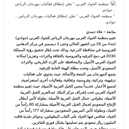
" منظمة الجواد العربي " تعلن إنطلاق فعاليات مهرجان الرياض ..
جوادي
متابعة – علاء حمدي
تقيم منظمة الجواد العربي مهرجان الرياض للجواد العربي (جوادي)
ابتداء من 29 من الشهر الحالي وحتى 3 ديسمبر في مركز الدهامي
للفروسية في محافظة الدرعية. وذلك تحت إطار تحقيق رؤية المملكة
2030 في دمج الترفيه والفروسية بالثقافة والتراث، وتعزيزا لمكانة
الجواد العربي الأصيل، والمحافظة على الإرث التاريخي، والتراث
السعودي الأصيل، وتحت مظلة الهيئة العامة للترفيه،
يجمع المهرجان بين المتعة والأصالة، حيث يحتوي على فعاليات
ترفيهية، وتراثية، وفروسية، وثقافية، وفعاليات أخرى استعراضية،
لجميع الأعمار، تحديداً محبي الخيل العربية الأصيلة، حيث تقيم منظمة
الجواد العربي تحت إشراف مركز الملك عبدالعزيز للخيل العربية
الأصيلة، بطولتي: جمال الخيل العربية الأصيلة: بطولة كأس أبطال
الإنتاج السعودي لجمال الخيل العربية الأصيلة بمشاركة 80 رأساً من
الجياد، وبطولة كأس المربيين السعوديين بمشاركة 177 رأساً من
الجياد، تتنافس فيها الجياد على ألقاب البطولتين، وجوائز نقدية فاقت
المليون ريال سعودي يتم تسليمها بشكل فوري للفائزين .
ومن منطلق حرص المهرجان على خلق بيئة فروسية ترفيهية تراثية