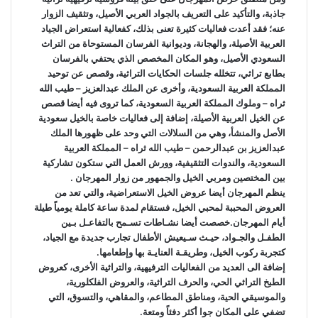
جاذبة، والتأكيد على التعريف بالجواد العربي الأصيل، وتثقيف الزوار
عنه؛ فقد أعدت فعاليات كثيرة تعنى بذلك، كفعالية استعراض الجياد
العربية الأصيلة، والهجانة، وديوانية الفرسان المستوحاة من التراث
السعودي الأصيل، وهو المكان المخصص الذي يحتفي بالفرسان
بطابع تراثي، تتخلله جلسات الحكايات التراثية، وقصص عن توحيد
المملكة العربية السعودية، وأخرى عن الملك عبدالعزيز – طيب الله
ثراه – وملوك المملكة العربية السعودية، كما تروى فيه أيضا قصص
عن الخيل العربية الأصيلة، إضافة إلى فعاليات خاصة بالخيل سعودية
الأصل والمنشأ، وهي من السلالات التي وحد على ظهورها الملك
عبدالعزيز بن عبدالرحمن – طيب الله ثراه – المملكة العربية
السعودية، والندوات التثقيفية، وورش العمل التي ستكون تشاركية
بين المختصين ومربي الخيل والجمهور من زوار المهرجان .
ينظم المهرجان أيضا عروض الخيل الاستعراضية، والتي تعد من
العروض المحببة لمحبي الخيل، فستقام لمدة ساعة كاملة يومياً طيلة
أيام المهرجان.
خصصت أيضا نشـاطات تسـمح بالتفاعـل بـين
الطفـل والجـواد، حيـث سـيعيش الأطفال تجارب جديدة مع الجياد،
كتجربة ركوب الخيل، وطريقـة العنايـة بها وإطعامها.
إضافة الى العديد من الفعاليات الترفيهية، والتراثية الأخرى، كعروض
الطبخ التراثي الحي، والحرف التراثية، والعروض الفلكلورية،
والموسيقي الحية، ومناطق المطاعم، والمقاهي، والتسوق، التي
تضفي على المكان جوا أكثر دفئاً ومتعة.