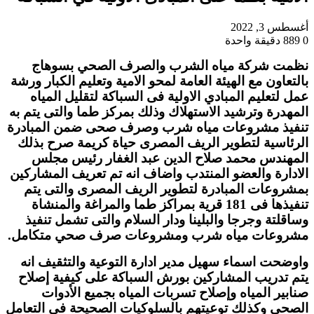
أغسطس 3, 2022
0
889
دقيقة واحدة
نظمت شركة مياه الشرب والصرف الصحي بسوهاج
بالتعاون مع الهيئة العامة لمحو الامية وتعليم الكبار ورشة
عمل لتعليم المبادي الاولية فى السباكة لتقليل المياه
المهدرة وترشيد الاستهلاك وذلك بمركز طما والتى يتم به
تنفيذ مشروعات مياه شرب وصرف صحى ضمن المبادرة
الرئاسية لتطوير الريف المصرى حياة كريمة صرح بذلك
المهندس محمد صلاح الدين عبد الغفار رئيس مجلس
الادارة والعضو المنتدب واضاف انه تم تعريف المشاركين
بمشروعات المبادرة لتطوير الريف المصرى والتى يتم
تنفيذها فى 181 قرية بمراكز طما والمراغة والمنشاة
وساقلتة وجرجا والبلينا ودار السلام والتى تشمل تنفيذ
مشروعات مياه شرب ومشروعات صرف صحي متكامل.
واوضحت اسماء سهيل مدير ادارة التوعية والتثقيف انه
يتم تدريب المشاركين بورش السباكة على كيفية إصلاح
صنابير المياه وإصلاح تسربات المياه بجميع الأدوات
الصحي وكذلك توعيتهم بالسلوكيات الصحيحة في التعامل