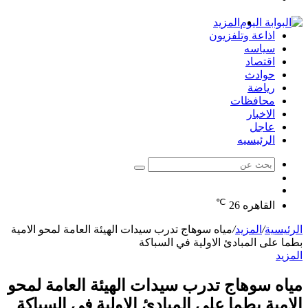
الدخول
المزيد
اذاعة وتلفزيون
سياسه
اقتصاد
حوادث
رياضة
محافظات
الاخبار
عاجل
الرئيسيه
بحث
الوضع
عن
مقال
المظلم
℃
عشوائي
القاهره
26
الرئيسية
/
المزيد
/
مياه سوهاج تدرب سيدات الهيئة العامة لمحو الامية
بطما على المبادئ الاولية في السباكة
المزيد
مياه سوهاج تدرب سيدات الهيئة العامة لمحو
الامية بطما على المبادئ الاولية في السباكة