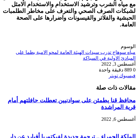
مع مياه الشرب وترشيد الاستخدام والاستخدام الامثل
لشبكات الصرف الصحي والتعرف على مخاطر الطلمبات
الحبشية والفلاتر والقيسونات واضرارها على الصحة
العامة.
الوسوم
مياه سوهاج تدرب سيدات الهيئة العامة لمحو الامية بطما على
المبادئ الاولية في السباكة
أغسطس 3, 2022
0
889
دقيقة واحدة
طباعة
لينكدإن
مشاركة
بينتيريست
فيسبوك
تويتر
عبر
مقالات ذات صلة
البريد
محافظ قنا يطمئن على سوادنيين تعطلت حافلتهم أمام
قرية المراشدة
أغسطس 6, 2022
الملكة الحمراء .. ترجمة جديدة لفيكتوريا أفيارد عن دار