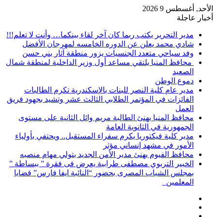
الأحد, أغسطس 9 2026
أخبار عاجلة
مدير التحرير يكتب ربما كان آخر لقاء بينكما… وأنت لا تعلم!!!
شادي محمد يعلن عن الدوره الخامسه لمهرجان الأفضل
وفد سياحي متعدد الجنسيات يزور منطقة آثار بني حسن
محافظ المنيا يلتقي مساعد أول وزير الداخلية لمنطقة شمال
الصعيد
دموع الوطن
مدير عام كلية النصر للبنات بالإسكندرية تكرم الطالبات
الفائزات في المؤتمر الطلابي الثالث عشر وتشيد بجهود فريق
العمل
محافظ المنيا يهنئ الطالبة مريم وائل الثانية على مستوى
الجمهورية في الثانوية العامة
مدير كلية فيكتوريا يكرم سفراء المستقبل.. ويحتفي بأولياء
الأمور في مشهد إنساني مؤثر
محافظ الفيوم يهنئ مدير الأمن الجديد بتولي مهام منصبه
الخبير التربوي مصطفى طرابية يعرض فى فقرة ” ببساطة ”
بمجلس الشباب المصرى بحضور “النائبة ايفا فارس” قضايا
المعلمين
إضافة
مقال
عمود
تسجيل
عشوائي
جانبي