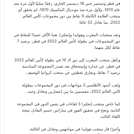
في قطر وتستمر حتي 18 ديسمبر الجاري، رقمًا سلبيًا لأول مرة منذ
عام 1970، ولأول مرة منذ مونديال المكسيك 1970، لم يحقق أي
منتخب العلامة الكاملة 9 نقاط من دور مجموعات كأس العالم
2022، بما يعادل 52 عامًا.
وتعد منتخبات المغرب وهولندا وإنجلترا، هما الأكثر حصدًا للنقاط في
دور المجموعات في بطولة كأس العالم 2022 في قطر، برصيد 7
نقاط لكل منهما.
وتأهل منتخب المغرب إلي دور الـ 16 في بطولة كأس العالم 2022
في قطر، عن جدارة وإستحقاق بعد تصدر المجموعة السادسة
برصيد 7 نقاط، وبفارق نقطتين عن منتخب كرواتيا الوصيف.
ولعب أسود الأطلسي 3 مواجهات في دور المجموعات ببطولة
كأس العالم 2022، مقسمين ما بين إنتصارين وتعادل وحيد.
كما خاض منتخب إنجلترا 3 لقاءات في نفس الدور في المجموعة
الثانية، ونجح في تحقيق الفوز في مباراتين حسم التعادل نتيجة
اللقاء الثالث.
وأخيرًا فاز منتخب هولندا في مواجهتين وتعادل في الثالثة،