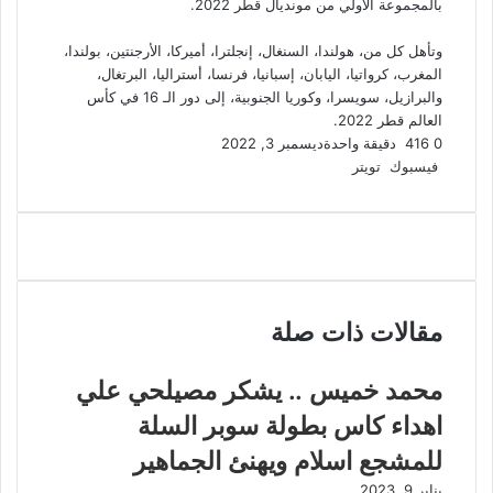
بالمجموعة الأولي من مونديال قطر 2022.
وتأهل كل من، هولندا، السنغال، إنجلترا، أميركا، الأرجنتين، بولندا،
المغرب، كرواتيا، اليابان، إسبانيا، فرنسا، أستراليا، البرتغال،
والبرازيل، سويسرا، وكوريا الجنوبية، إلى دور الـ 16 في كأس
العالم قطر 2022.
0
416
دقيقة واحدة
ديسمبر 3, 2022
لينكدإن
طباعة
مشاركة
بينتيريست
فيسبوك
تويتر
عبر
البريد
مقالات ذات صلة
محمد خميس .. يشكر مصيلحي علي
اهداء كاس بطولة سوبر السلة
للمشجع اسلام ويهنئ الجماهير
يناير 9, 2023