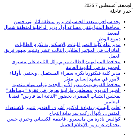
الجمعة, أغسطس 7 2026
أخبار عاجلة
وفد سياحي متعدد الجنسيات يزور منطقة آثار بني حسن
محافظ المنيا يلتقي مساعد أول وزير الداخلية لمنطقة شمال
الصعيد
دموع الوطن
مدير عام كلية النصر للبنات بالإسكندرية تكرم الطالبات
الفائزات في المؤتمر الطلابي الثالث عشر وتشيد بجهود فريق
العمل
محافظ المنيا يهنئ الطالبة مريم وائل الثانية على مستوى
الجمهورية في الثانوية العامة
مدير كلية فيكتوريا يكرم سفراء المستقبل.. ويحتفي بأولياء
الأمور في مشهد إنساني مؤثر
محافظ الفيوم يهنئ مدير الأمن الجديد بتولي مهام منصبه
الخبير التربوي مصطفى طرابية يعرض فى فقرة ” ببساطة ”
بمجلس الشباب المصرى بحضور “النائبة ايفا فارس” قضايا
المعلمين
تعليم البساتين بقيادة الدكتور أشرف الغندور تتميز بالاستعداد
المتقن… لأنها أدركت سر بداية النجاح
كواليس نادرة من ماسبيرو.. فاطمة الكسباني وخيري حسن
يتحدثان عن زمن الإعلام الجميل
إضافة