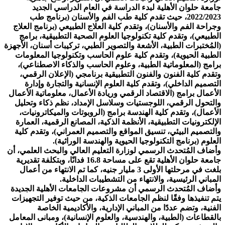
جامعة حلوان الأهلية لبدء الدراسة في العام الدراسي الجديد
2022/2023، حيث تقدم كلية طب الفم والأسنان (برنامج طب
وجراحة الفم والأسنان)، وتقدم كلية العلاج الطبيعي (برنامج العلاج
الطبيعي)، وتقدم كلية تكنولوجيا العلوم الصحية التطبيقية، برامج
(المُختبرات الطبية، الأشعة والتصوير الطبي، تركيبات أسنان، الأجهزة
الطبية الحيوية)، وتقدم كلية علوم الحاسب وتكنولوجيا المعلومات
برامج (المعلوماتية الطبية، وعلوم الحاسب والذكاء الاصطناعي)،
وتقدم كلية الفنون والفنون التطبيقية برنامجي (الإعلان الرقمي،
التصميم الداخلي)، وتقدم كلية العلوم الإنسانية والتجارة وإدارة
الأعمال برامج (الاقتصاد الرقمي وريادة الأعمال، معلوماتية الأعمال
والتحول الرقمي، اللوجستيات وسلاسل الإمداد، نظم ذكاء وتحليل
الأعمال)، وتقدم كلية الهندسة برامج (الروبوتات والميكاترونيات،
الإلكترونيات التطبيقية، الأنظمة الذكية، المصانع الرقمية، العمارة
والتصميم البيئي، تنسيق المواقع والتصميم العمراني)، وتقدم كلية
العلوم (برنامج التكنولوجيا الحيوية والهندسة الوراثية).
وأضاف المُتحدث الرسمي لوزارة التعليم العالي والبحث العلمي، أن
جامعة حلوان الأهلية تقع على مساحة 16.8 فدانًا، وبتكلفة تقديرية
بلغت في مرحلتها الأولى 3 مليار جنيه، كما تم الانتهاء من أعمال
المباني الرئيسية، والانتهاء من التشطيبات الداخلية.
وأضاف المُتحدث الرسمي أن مشروعات الجامعات الأهلية الجديدة
يتم تنفيذها وفقًا لنظم الجامعات الذكية، من حيث توفير التجهيزات
الفنية، وتضم عددًا من المباني الإدارية، والأكاديمية الخاصة
بالقطاعات (الطبية، والهندسية، والعلوم الإنسانية)، ومبانى المعامل