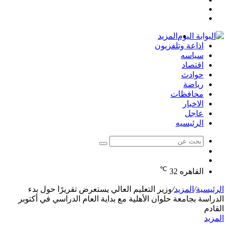
مقال
عمود
تسجيل
عشوائي
جانبي
الدخول
المزيد
اذاعة وتلفزيون
سياسه
اقتصاد
حوادث
رياضة
محافظات
الاخبار
عاجل
الرئيسيه
بحث
الوضع
عن
مقال
المظلم
℃
عشوائي
القاهره
32
الرئيسية
/
المزيد
/
وزير التعليم العالي يستعرض تقريرًا حول بدء
الدراسة بجامعة حلوان الأهلية مع بداية العام الدراسي في أكتوبر
القادم
المزيد