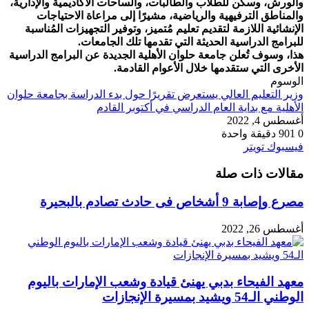
والورش، وسكن للطلاب والطالبات، والساحات الأكاديمية والإدارية،
والمناطق الترفيهية والرياضية، مشيرًا إلى مراعاة الاحتياجات
الإنشائية اللازمة لتقديم تعليم مُتميز، وتوفير التجهيزات المُناسبة
للبرامج الدراسية الحديثة التي تقدمها تلك الجامعات.
هذا، وسوف تُعلن جامعة حلوان الأهلية الجديدة عن البرامج الدراسية
الأخرى التي ستقدمها خلال الأعوام القادمة.
الوسوم
وزير التعليم العالي يستعرض تقريرًا حول بدء الدراسة بجامعة حلوان
الأهلية مع بداية العام الدراسي في أكتوبر القادم
أغسطس 4, 2022
0
901
دقيقة واحدة
طباعة
لينكدإن
مشاركة
بينتيريست
فيسبوك
تويتر
عبر
مقالات ذات صلة
البريد
مصرع وإصابة 9 أشخاص فى حادث تصادم بالبحيرة
أغسطس 26, 2022
معهد الفيحاء بدبي يهنئ قيادة وشعب الإمارات باليوم
الوطني الـ54 ويشيد بمسيرة الإنجازات