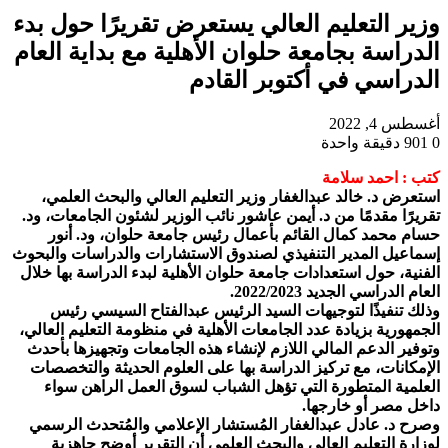
وزير التعليم العالي يستعرض تقريرًا حول بدء
الدراسة بجامعة حلوان الأهلية مع بداية العام
الدراسي في أكتوبر القادم
أغسطس 4, 2022
0
901
دقيقة واحدة
كتب : احمد سلامة
استعرض د. خالد عبدالغفار وزير التعليم العالي والبحث العلمي،
تقريرًا مقدمًا من د. أيمن عاشور نائب الوزير لشئون الجامعات، ود.
حسام محمد كمال القائم بأعمال رئيس جامعة حلوان، ود. أنور
إسماعيل المدير التنفيذي لصندوق الاستشارات والدراسات والبحوث
الفنية، حول استعدادات جامعة حلوان الأهلية لبدء الدراسة بها خلال
العام الدراسي الجديد 2022/2023.
وذلك تنفيذًا لتوجيهات السيد الرئيس عبدالفتاح السيسي رئيس
الجمهورية بزيادة عدد الجامعات الأهلية في منظومة التعليم العالي،
وتوفير الدعم المالي اللازم لإنشاء هذه الجامعات وتجهيزها بأحدث
الإمكانات، مع تركيز الدراسة بها على العلوم الحديثة والتخصصات
العلمية المتطورة التي تؤهل الشباب لسوق العمل الراهن سواء
داخل مصر أو خارجها.
وصرح د. عادل عبدالغفار المُستشار الإعلامي والمُتحدث الرسمي
لوزارة التعليم العالي والبحث العلمي أن التقرير أوضح جاهزية