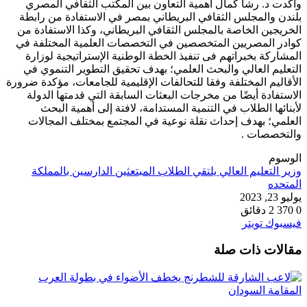
وأكدت د. رشا كمال أهمية التعاون بين المكتب الثقافي المصري
بلندن والمجلس الثقافي البريطاني بمصر في الاستفادة من رابطة
الخريجين الخاصة بالمجلس الثقافي البريطاني، وكذا الاستفادة من
كوادر المصريين المتخصصين في التخصصات العلمية المختلفة في
المشاركة بخبراتهم فى تنفيذ الخطة الوطنية الإستراتيجية لوزارة
التعليم العالي والبحث العلمي؛ بهدف تحقيق التطوير التنموي في
الأقاليم المختلفة وفقا للتحالفات الإقليمية للجامعات، مؤكدة ضرورة
الاستفادة أيضًا من مخرجات البعثات السابقة التي قدمتها الدولة
لأبنائها الطلاب في التنمية المستدامة، لافتة إلى أهمية البحث
العلمي؛ بهدف إحداث نقلة نوعية في المجتمع بمختلف المجالات
والتخصصات .
الوسوم
وزير التعليم العالي يلتقي الطلاب المبتعثين الدارسين بالمملكة
المتحده
يوليو 23, 2023
0
370
2 دقائق
طباعة
لينكدإن
مشاركة
بينتيريست
فيسبوك
تويتر
عبر
مقالات ذات صلة
البريد