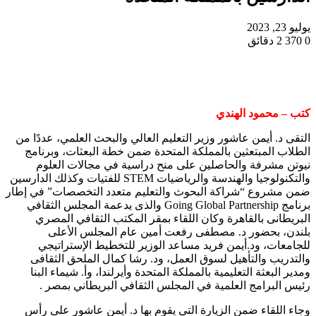
يوليو 23, 2023
0
370
2 دقائق
كتب – محمود الهندي
التقى د. أيمن عاشور وزير التعليم العالي والبحث العلمي، عددًا من
الطلاب المبتعثين بالمملكة المتحدة ضمن خطة البعثات، وبرنامج
نيوتن مشرفة والحاصلين على منح دراسية في مجالات العلوم
والتكنولوجيا والهندسة والرياضيات STEM للفتيات وكذلك الدارسين
ضمن مشروع “شراكة البحوث والتعليم متعدد التخصصات” في إطار
برنامج Going Global Partnership والذى يدعمة المجلس الثقافي
البريطانى بالقاهرة وكان اللقاء بمقر المكتب الثقافي المصري
بلندن، بحضور د. مصطفى رفعت أمين عام المجلس الأعلى
للجامعات، ود.أيمن فريد مساعد الوزير للتخطيط الإستراتيجي
والتدريب والتأهيل لسوق العمل، ود. رشا كمال الملحق الثقافى
ومدير البعثة التعليمية بالمملكة المتحدة وأيرلندا، وأ. شيماء البنا
رئيس البرامج العلمية في المجلس الثقافي البريطاني بمصر .
وجاء اللقاء ضمن الزيارة التي يقوم بها د. أيمن عاشور على رأس