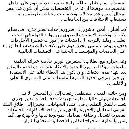
المستدامة من خلال صياغة برامج تعليمية حديثة تقوم على تداخل
التخصصات، موضحًا أن تداخل التخصصات يمكن أن يكون في نفس
المجال أو بين عدة مجالات وتخصصات مختلفة بطريقة مرنة
لاستيعاب الاختلافات بين الجامعات .
كما أشار د. أيمن عاشور إلى ضرورة إحداث تغيير جذرى في نظام
الابتعاث وتحقيق الاستفادة القصوى من موارد الدولة في البحث
العلمى، وذلك بالتوجه إلى الابتعاث في دورات قصيرة الأجل ذات
هدف وموضوع علمي محدد يقوم على الابحاث التطبيقية بالتعاون مع
اعلى الجامعات والمؤسسات البحثية فى التصنيفات العالمية .
وفى حواره مع الطلاب، استعرض الوزير خلاصة خبراته العلمية
والعملية، مؤكدًا ضرورة التجديد والابتكار عند العودة لخدمة الوطن
بعد انتهاء مدة الابتعاث، وأن يكون هذا العطاء قائم على الاستفادة
من خبراتهم فى تحقيق التنمية المستدامة على المستوى المحلى
والاقليمي .
ومن جانبه، لفت د. مصطفى رفعت إلى أن المجلس الأعلى
للجامعات يتبنى حاليًا منظومة جديدة؛ بهدف إحداث تغيير جذري
يتصدى للفكر التقليدي في اعتماد الشهادات، مشيرًا إلى إطلاق البنك
القومي للمعامل والأجهزة والذى يتميز بإتاحة الإمكانيات للجامعات
المصرية لتعديل وإضافة المعامل الموجودة لديها والأجهزة بها، كما
يتميز بإمكانية استخراج التقارير الإحصائية لمتخذي القرار .