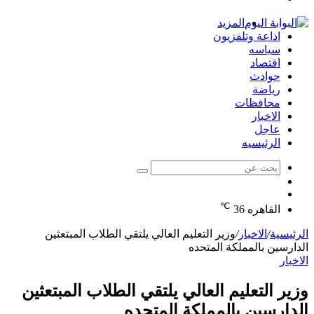
الدخول
المزيد
اذاعة وتلفزيون
سياسه
اقتصاد
حوادث
رياضة
محافظات
الاخبار
عاجل
الرئيسيه
بحث
الوضع
عن
مقال
المظلم
℃
عشوائي
القاهره
36
الرئيسية
/
الاخبار
/
وزير التعليم العالي يلتقي الطلاب المبتعثين
الدارسين بالمملكة المتحده
الاخبار
وزير التعليم العالي يلتقي الطلاب المبتعثين
الدارسين بالمملكة المتحده