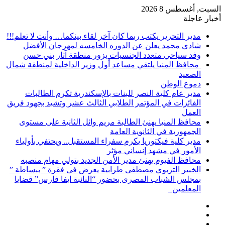
السبت, أغسطس 8 2026
أخبار عاجلة
مدير التحرير يكتب ربما كان آخر لقاء بينكما… وأنت لا تعلم!!!
شادي محمد يعلن عن الدوره الخامسه لمهرجان الأفضل
وفد سياحي متعدد الجنسيات يزور منطقة آثار بني حسن
محافظ المنيا يلتقي مساعد أول وزير الداخلية لمنطقة شمال
الصعيد
دموع الوطن
مدير عام كلية النصر للبنات بالإسكندرية تكرم الطالبات
الفائزات في المؤتمر الطلابي الثالث عشر وتشيد بجهود فريق
العمل
محافظ المنيا يهنئ الطالبة مريم وائل الثانية على مستوى
الجمهورية في الثانوية العامة
مدير كلية فيكتوريا يكرم سفراء المستقبل.. ويحتفي بأولياء
الأمور في مشهد إنساني مؤثر
محافظ الفيوم يهنئ مدير الأمن الجديد بتولي مهام منصبه
الخبير التربوي مصطفى طرابية يعرض فى فقرة ” ببساطة ”
بمجلس الشباب المصرى بحضور “النائبة ايفا فارس” قضايا
المعلمين
إضافة
مقال
عمود
تسجيل
عشوائي
جانبي