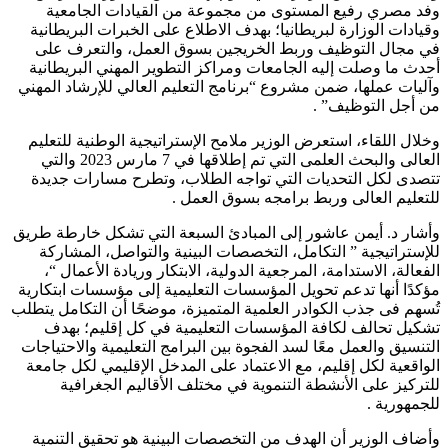
وفد مصري رفيع المستوى من مجموعة من القيادات الجامعية
وقيادات الوزارة لبريطانيا؛ بهدف الاطلاع على الخبرات البريطانية
في مجال التوظيف وربط الخريجين بسوق العمل، والتعرف على
أحدث ما وصلت إليه الجامعات ومراكز التطوير المهني البريطانية
وآليات عملها، ضمن مشروع “برنامج التعليم العالي للإرشاد المهني
من أجل التوظيف” .
وخلال اللقاء، استعرض الوزير ملامح الإستراتيجية الوطنية للتعليم
العالى والبحث العلمى التي تم إطلاقها في 7 مارس 2023 والتي
تتصدى لكل التحديات التي تواجه الطلاب، وتطرح مسارات جديدة
للتعليم العالى وربط برامجه بسوق العمل .
وأشار د. أيمن عاشور إلى المبادئ السبعة التي تشكل خارطة طريق
للإستراتيجية ” التكامل، التخصصات البينية والتواصل، المشاركة
الفعالة، الاستدامة، المرجعية الدولية، الابتكار وريادة الأعمال “،
مؤكدًا أنها تدعم تحويل المؤسسات التعليمية إلى مؤسسات ابتكارية
تُسهم فى جذب الكوادر العلمية المتميزة، موضحًا أن التكامل يتطلب
تشكيل تحالف لكافة المؤسسات التعليمية في كل إقليم؛ بهدف
التنسيق والعمل معًا لسد الفجوة بين البرامج التعليمية والاحتياجات
الواقعية لكل إقليم، مع الاعتماد على المدخل الإقليمي لكل جامعة
للتركيز على الأنشطة التنموية في مختلف الأقاليم الجغرافية
للجمهورية .
وأضاف الوزير أن الهدف من التخصصات البينية هو تحقيق التنمية