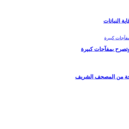
ية النباتات
تصرح بمفآجات كبيرة
سخة من المصحف الشريف