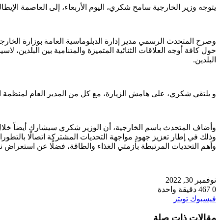
يتوجه وزير الخارجية سامح شكري، اليوم الأربعاء، إلى العاصمة الإيطا
وصرح المتحدث الرسمي مدير إدارة الدبلوماسية العامة بوزارة الخارجية 
حول كافة أوجه العلاقات الثنائية المتميزة والمتنامية بين البلدين، لا
البلدين.
و يلتقي شكري، على هامش الزيارة، مع كل من المدير العام لمنظمة الأغ
وأضاف المتحدث باسم الخارجية، أن الوزير شكري سيشارك أيضاً خلال 
وذلك في إطار تعزيز جهود مواجهة التحديات المشتركة اتصالًا بالتطو
وأهم التحديات المرتبطة بأزمتي الغذاء والطاقة، فضلًا عن استعراض نتائج قمة المناخ 27
نوفمبر 30, 2022
0
467
دقيقة واحدة
طباعة
لينكدإن
مشاركة
بينتيريست
فيسبوك
تويتر
عبر
مقالات ذات صلة
البريد