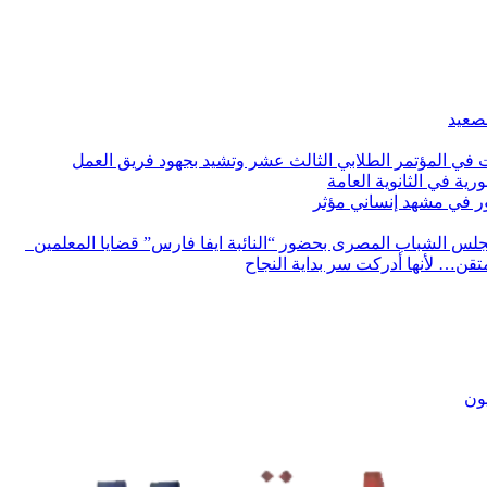
لصعيد
ات في المؤتمر الطلابي الثالث عشر وتشيد بجهود فريق العمل
رية في الثانوية العامة
مور في مشهد إنساني مؤثر
لس الشباب المصرى بحضور “النائبة ايفا فارس” قضايا المعلمين
لمتقن… لأنها أدركت سر بداية النجاح
يون