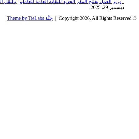
وزير العمل يفتتح المقر الجديد للنقابة العامة للعاملين بالنقل ا
ديسمبر 29, 2025
© Copyright 2026, All Rights Reserved |
جَنَّة Theme by TieLabs
زر
تويتر
تيلقرام
واتساب
فيسبوك
الذهاب
إلى
الأعلى