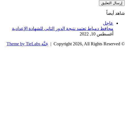
شاهد أيضاً
إغلاق
عاجل
محافظ دمياط تعتمد نتيجة الدور الثانى للشهادة الإعدادية
أغسطس 10, 2022
© Copyright 2026, All Rights Reserved |
جَنَّة Theme by TieLabs
زر
تويتر
تيلقرام
واتساب
فيسبوك
الذهاب
إلى
الأعلى