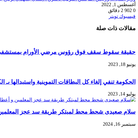
أغسطس 1, 2022
0
902
2 دقائق
طباعة
لينكدإن
مشاركة
بينتيريست
فيسبوك
تويتر
عبر
مقالات ذات صلة
البريد
حقيقة سقوط سقف فوق رؤوس مرضي الأورام بمستشفي ا
يونيو 18, 2023
الحكومة تنفي إلغاء كل البطاقات التموينية واستبدالها بـ ا
يوليو 14, 2023
سلام صعيدى شحط محط لمبتكر طريقة سد عجز المعلمين و أعط
سبتمبر 16, 2024