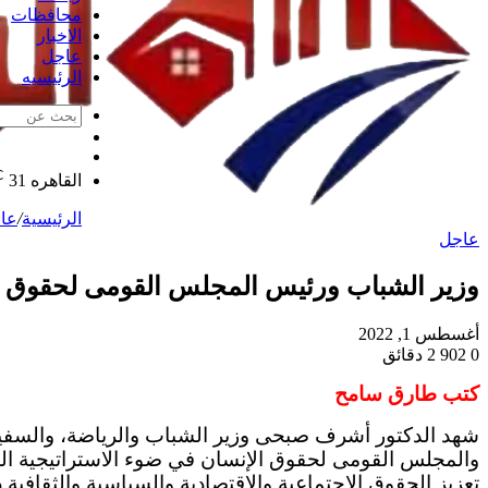
محافظات
الاخبار
عاجل
الرئيسيه
الوضع
مقال
المظلم
℃
عشوائي
القاهره
31
الرئيسية
/
عا
عاجل
وزير الشباب ورئيس المجلس القومى لحقوق ال
أغسطس 1, 2022
0
902
2 دقائق
كتب طارق سامح
شهد الدكتور أشرف صبحى وزير الشباب والرياضة، والسفي
والمجلس القومى لحقوق الإنسان في ضوء الاستراتيجية الو
تعزيز الحقوق الاجتماعية والاقتصادية والسياسية والثقافية دا