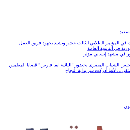
لصعيد
ات في المؤتمر الطلابي الثالث عشر وتشيد بجهود فريق العمل
رية في الثانوية العامة
مور في مشهد إنساني مؤثر
لس الشباب المصرى بحضور “النائبة ايفا فارس” قضايا المعلمين
لمتقن… لأنها أدركت سر بداية النجاح
يون