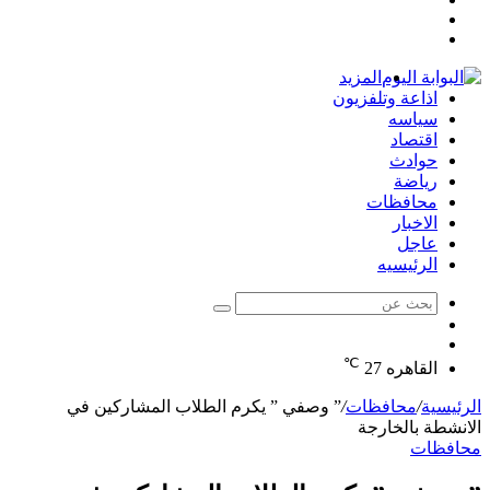
مقال
عمود
تسجيل
عشوائي
جانبي
الدخول
المزيد
اذاعة وتلفزيون
سياسه
اقتصاد
حوادث
رياضة
محافظات
الاخبار
عاجل
الرئيسيه
بحث
الوضع
عن
مقال
المظلم
℃
عشوائي
القاهره
27
الرئيسية
/
محافظات
/
” وصفي ” يكرم الطلاب المشاركين في
الانشطة بالخارجة
محافظات