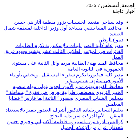
الجمعة, أغسطس 7 2026
أخبار عاجلة
وفد سياحي متعدد الجنسيات يزور منطقة آثار بني حسن
محافظ المنيا يلتقي مساعد أول وزير الداخلية لمنطقة شمال
الصعيد
دموع الوطن
مدير عام كلية النصر للبنات بالإسكندرية تكرم الطالبات
الفائزات في المؤتمر الطلابي الثالث عشر وتشيد بجهود فريق
العمل
محافظ المنيا يهنئ الطالبة مريم وائل الثانية على مستوى
الجمهورية في الثانوية العامة
مدير كلية فيكتوريا يكرم سفراء المستقبل.. ويحتفي بأولياء
الأمور في مشهد إنساني مؤثر
محافظ الفيوم يهنئ مدير الأمن الجديد بتولي مهام منصبه
الخبير التربوي مصطفى طرابية يعرض فى فقرة ” ببساطة ”
بمجلس الشباب المصرى بحضور “النائبة ايفا فارس” قضايا
المعلمين
تعليم البساتين بقيادة الدكتور أشرف الغندور تتميز بالاستعداد
المتقن… لأنها أدركت سر بداية النجاح
كواليس نادرة من ماسبيرو.. فاطمة الكسباني وخيري حسن
يتحدثان عن زمن الإعلام الجميل
إضافة