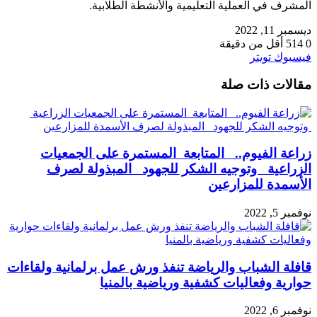
المشرف في العملية التعليمية والأنشطة الطلابية.
ديسمبر 11, 2022
0
514
أقل من دقيقة
طباعة
لينكدإن
مشاركة
بينتيريست
فيسبوك
تويتر
عبر
مقالات ذات صلة
البريد
زراعة الفيوم.. المتابعة المستمرة على الجمعيات
الزراعية وتوجيه الشكر للجهود المبذولة لصرف
الأسمدة للمزارعين
نوفمبر 5, 2022
قافلة الشباب والرياضة تنفذ ورش عمل برلمانية ولقاءات
حوارية وفعاليات كشفية ورياضية بالمنيا
نوفمبر 6, 2022