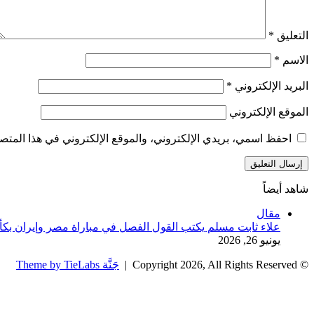
التعليق
*
الاسم
*
البريد الإلكتروني
*
الموقع الإلكتروني
احفظ اسمي، بريدي الإلكتروني، والموقع الإلكتروني في هذا المتصف
شاهد أيضاً
إغلاق
مقال
علاء ثابت مسلم يكتب القول الفصل في مباراة مصر وإيران بكأس ال
يونيو 26, 2026
© Copyright 2026, All Rights Reserved |
جَنَّة Theme by TieLabs
زر
تويتر
تيلقرام
واتساب
فيسبوك
الذهاب