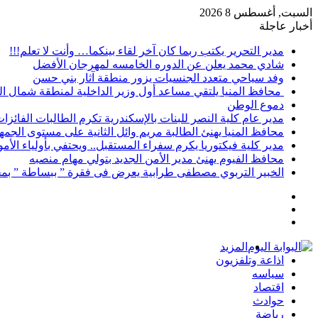
السبت, أغسطس 8 2026
أخبار عاجلة
مدير التحرير يكتب ربما كان آخر لقاء بينكما… وأنت لا تعلم!!!
شادي محمد يعلن عن الدوره الخامسه لمهرجان الأفضل
وفد سياحي متعدد الجنسيات يزور منطقة آثار بني حسن
محافظ المنيا يلتقي مساعد أول وزير الداخلية لمنطقة شمال ا
دموع الوطن
مدير عام كلية النصر للبنات بالإسكندرية تكرم الطالبات الفائز
محافظ المنيا يهنئ الطالبة مريم وائل الثانية على مستوى الجمهو
مدير كلية فيكتوريا يكرم سفراء المستقبل.. ويحتفي بأولياء الأ
محافظ الفيوم يهنئ مدير الأمن الجديد بتولي مهام منصبه
الخبير التربوي مصطفى طرابية يعرض فى فقرة ” ببساطة ” بمج
إضافة
مقال
عمود
تسجيل
عشوائي
جانبي
الدخول
المزيد
اذاعة وتلفزيون
سياسه
اقتصاد
حوادث
رياضة