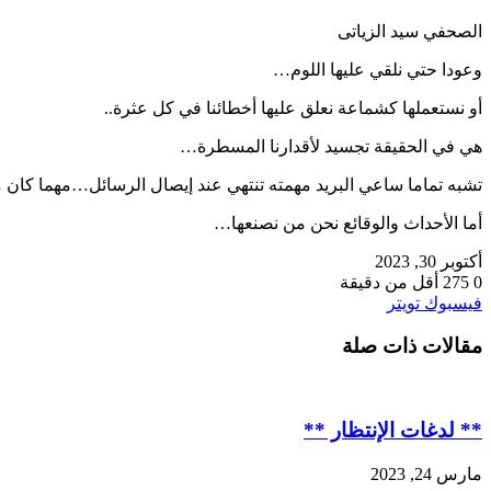
الصحفي سيد الزياتى
وعودا حتي نلقي عليها اللوم…
أو نستعملها كشماعة نعلق عليها أخطائنا في كل عثرة..
هي في الحقيقة تجسيد لأقدارنا المسطرة…
تشبه تماما ساعي البريد مهمته تنتهي عند إيصال الرسائل…مهما كان 
أما الأحداث والوقائع نحن من نصنعها…
أكتوبر 30, 2023
0
275
أقل من دقيقة
طباعة
لينكدإن
مشاركة
بينتيريست
فيسبوك
تويتر
عبر
مقالات ذات صلة
البريد
** لدغات الإنتظار **
مارس 24, 2023