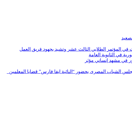
لصعيد
ات في المؤتمر الطلابي الثالث عشر وتشيد بجهود فريق العمل
رية في الثانوية العامة
مور في مشهد إنساني مؤثر
لس الشباب المصرى بحضور “النائبة ايفا فارس” قضايا المعلمين