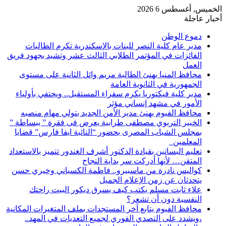
الخميس, أغسطس 6 2026
أخبار عاجلة
دموع الوطن
مدير عام كلية النصر للبنات بالإسكندرية تكرم الطالبات
الفائزات في المؤتمر الطلابي الثالث عشر وتشيد بجهود فريق
العمل
محافظ المنيا يهنئ الطالبة مريم وائل الثانية على مستوى
الجمهورية في الثانوية العامة
مدير كلية فيكتوريا يكرم سفراء المستقبل.. ويحتفي بأولياء
الأمور في مشهد إنساني مؤثر
محافظ الفيوم يهنئ مدير الأمن الجديد بتولي مهام منصبه
الخبير التربوي مصطفى طرابية يعرض فى فقرة ” ببساطة ”
بمجلس الشباب المصرى بحضور “النائبة ايفا فارس” قضايا
المعلمين
تعليم البساتين بقيادة الدكتور أشرف الغندور تتميز بالاستعداد
المتقن… لأنها أدركت سر بداية النجاح
كواليس نادرة من ماسبيرو.. فاطمة الكسباني وخيري حسن
يتحدثان عن زمن الإعلام الجميل
علاء ثابت مسلم يكتب كيف يسرق ديكور البيت راحتك
النفسية دون أن تشعر؟
محافظ الفيوم يتابع آخر المستجدات بملف المتغيرات المكانية
،ويشدد على التصدي الفوري لجميع التعديات في المهد..