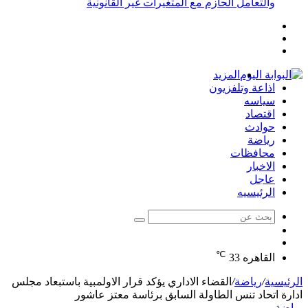
والتعامل الحازم مع المتغيرات غير القانونية
إضافة
مقال
عمود
تسجيل
عشوائي
جانبي
الدخول
المزيد
اذاعة وتلفزيون
سياسه
اقتصاد
حوادث
رياضة
محافظات
الاخبار
عاجل
الرئيسيه
بحث
الوضع
عن
مقال
المظلم
℃
عشوائي
القاهره
33
الرئيسية
/
رياضة
/
القضاء الاداري يؤكد قرار الاولمبية باستبعاد مجلس
ادارة اتحاد تنس الطاولة السابق برئاسة معتز عاشور
رياضة