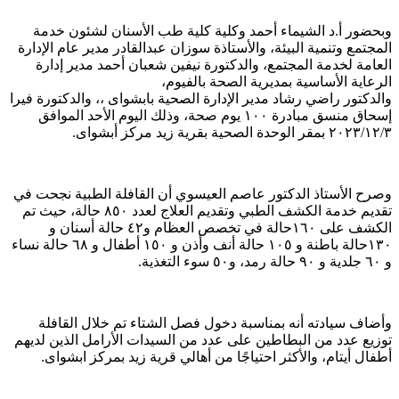
وبحضور أ.د الشيماء أحمد وكلية كلية طب الأسنان لشئون خدمة
المجتمع وتنمية البيئة، والأستاذة سوزان عبدالقادر مدير عام الإدارة
العامة لخدمة المجتمع، والدكتورة نيفين شعبان أحمد مدير إدارة
الرعاية الأساسية بمديرية الصحة بالفيوم،
والدكتور راضي رشاد مدير الإدارة الصحية بابشواى ،، والدكتورة فيرا
إسحاق منسق مبادرة ١٠٠ يوم صحة، وذلك اليوم الأحد الموافق
٢٠٢٣/١٢/٣ بمقر الوحدة الصحية بقرية زيد مركز أبشواى.
وصرح الأستاذ الدكتور عاصم العيسوي أن القافلة الطبية نجحت في
تقديم خدمة الكشف الطبي وتقديم العلاج لعدد ٨٥٠ حالة، حيث تم
الكشف على ١٦٠حالة في تخصص العظام و٤٢ حالة أسنان و
١٣٠حالة باطنة و ١٠٥ حالة أنف وأذن و ١٥٠ أطفال و ٦٨ حالة نساء
و ٦٠ جلدية و ٩٠ حالة رمد، و٥٠ سوء التغذية.
وأضاف سيادته أنه بمناسبة دخول فصل الشتاء تم خلال القافلة
توزيع عدد من البطاطين على عدد من السيدات الأرامل الذين لديهم
أطفال أيتام، والأكثر احتياجًا من أهالي قرية زيد بمركز ابشواى.