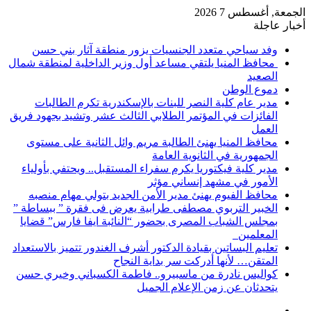
الجمعة, أغسطس 7 2026
أخبار عاجلة
وفد سياحي متعدد الجنسيات يزور منطقة آثار بني حسن
محافظ المنيا يلتقي مساعد أول وزير الداخلية لمنطقة شمال
الصعيد
دموع الوطن
مدير عام كلية النصر للبنات بالإسكندرية تكرم الطالبات
الفائزات في المؤتمر الطلابي الثالث عشر وتشيد بجهود فريق
العمل
محافظ المنيا يهنئ الطالبة مريم وائل الثانية على مستوى
الجمهورية في الثانوية العامة
مدير كلية فيكتوريا يكرم سفراء المستقبل.. ويحتفي بأولياء
الأمور في مشهد إنساني مؤثر
محافظ الفيوم يهنئ مدير الأمن الجديد بتولي مهام منصبه
الخبير التربوي مصطفى طرابية يعرض فى فقرة ” ببساطة ”
بمجلس الشباب المصرى بحضور “النائبة ايفا فارس” قضايا
المعلمين
تعليم البساتين بقيادة الدكتور أشرف الغندور تتميز بالاستعداد
المتقن… لأنها أدركت سر بداية النجاح
كواليس نادرة من ماسبيرو.. فاطمة الكسباني وخيري حسن
يتحدثان عن زمن الإعلام الجميل
إضافة