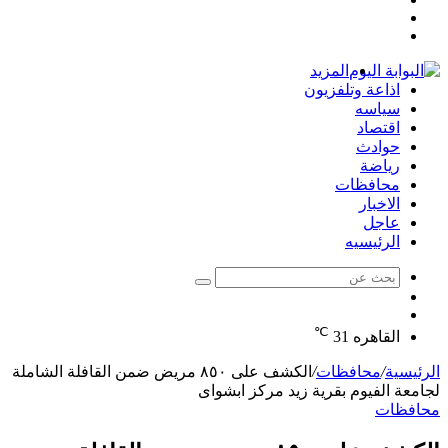
مقال
عمود
تسجيل
عشوائي
جانبي
الدخول
المزيد
اذاعة وتلفزيون
سياسه
اقتصاد
حوادث
رياضة
محافظات
الاخبار
عاجل
الرئيسيه
بحث
الوضع
عن
مقال
المظلم
℃
عشوائي
القاهره
31
الرئيسية
/
محافظات
/
الكشف على ٨٥٠ مريض ضمن القافلة الشاملة
لجامعة الفيوم بقرية زيد مركز ابشواى
محافظات