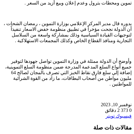
تموين ومحطات بترول وعدم إعلان وبيع أزيد من السعر .
بدوره قال مدير المركز الإعلامي بوزارة التموين ، رمضان الشحات ،
أن الدولة نجحت مؤخراً في تطبيق منظومة خفض الاسعار تنفيذاً
لتوجيهات القيادة السياسية وذلك بمشاركة واسعة من السلاسل
التجارية ومنافذ القطاع الخاص وكذلك المجمعات الاستهلاكية .
وأوضح أن الدولة ممثلة في وزارة التموين تواصل جهودها لتوفير
جميع أنواع السلع المدعمة المدرجة ضمن منظومة السلع التموينية،
إضافة إلي سلع فارق نقاط الخبز التي تصرف بالمجان لصالح 64
مليون مواطن من أصحاب البطاقات، ما زاد من القوة الشرائية
للمواطنين .
نوفمبر 10, 2023
0
373
2 دقائق
طباعة
لينكدإن
مشاركة
بينتيريست
فيسبوك
تويتر
عبر
مقالات ذات صلة
البريد