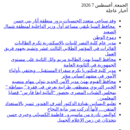
الجمعة, أغسطس 7 2026
أخبار عاجلة
وفد سياحي متعدد الجنسيات يزور منطقة آثار بني حسن
محافظ المنيا يلتقي مساعد أول وزير الداخلية لمنطقة شمال
الصعيد
دموع الوطن
مدير عام كلية النصر للبنات بالإسكندرية تكرم الطالبات
الفائزات في المؤتمر الطلابي الثالث عشر وتشيد بجهود فريق
العمل
محافظ المنيا يهنئ الطالبة مريم وائل الثانية على مستوى
الجمهورية في الثانوية العامة
مدير كلية فيكتوريا يكرم سفراء المستقبل.. ويحتفي بأولياء
الأمور في مشهد إنساني مؤثر
محافظ الفيوم يهنئ مدير الأمن الجديد بتولي مهام منصبه
الخبير التربوي مصطفى طرابية يعرض فى فقرة ” ببساطة ”
بمجلس الشباب المصرى بحضور “النائبة ايفا فارس” قضايا
المعلمين
تعليم البساتين بقيادة الدكتور أشرف الغندور تتميز بالاستعداد
المتقن… لأنها أدركت سر بداية النجاح
كواليس نادرة من ماسبيرو.. فاطمة الكسباني وخيري حسن
يتحدثان عن زمن الإعلام الجميل
إضافة