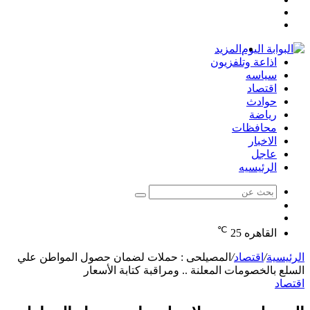
مقال
عمود
تسجيل
عشوائي
جانبي
الدخول
المزيد
اذاعة وتلفزيون
سياسه
اقتصاد
حوادث
رياضة
محافظات
الاخبار
عاجل
الرئيسيه
بحث
الوضع
عن
مقال
المظلم
℃
عشوائي
القاهره
25
الرئيسية
/
اقتصاد
/
المصيلحى : حملات لضمان حصول المواطن علي
السلع بالخصومات المعلنة .. ومراقبة كتابة الأسعار
اقتصاد