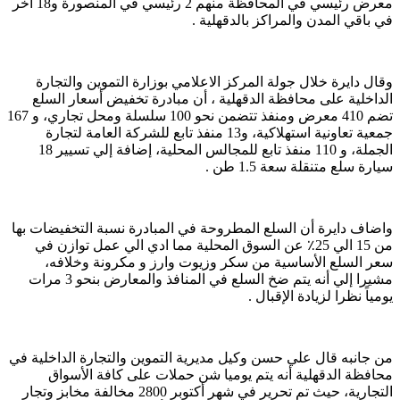
معرض رئيسي في المحافظة منهم 2 رئيسي في المنصورة و18 اخر
في باقي المدن والمراكز بالدقهلية .
وقال دايرة خلال جولة المركز الاعلامي بوزارة التموين والتجارة
الداخلية على محافظة الدقهلية ، أن مبادرة تخفيض أسعار السلع
تضم 410 معرض ومنفذ تتضمن نحو 100 سلسلة ومحل تجاري، و 167
جمعية تعاونية استهلاكية، و13 منفذ تابع للشركة العامة لتجارة
الجملة، و 110 منفذ تابع للمجالس المحلية، إضافة إلي تسيير 18
سيارة سلع متنقلة سعة 1.5 طن .
واضاف دايرة أن السلع المطروحة في المبادرة نسبة التخفيضات بها
من 15 الي 25٪ عن السوق المحلية مما ادي الي عمل توازن في
سعر السلع الأساسية من سكر وزيوت وارز و مكرونة وخلافه،
مشيرا إلي أنه يتم ضخ السلع في المنافذ والمعارض بنحو 3 مرات
يومياً نظرا لزيادة الإقبال .
من جانبه قال علي حسن وكيل مديرية التموين والتجارة الداخلية في
محافظة الدقهلية أنه يتم يوميا شن حملات على كافة الأسواق
التجارية، حيث تم تحرير في شهر أكتوبر 2800 مخالفة مخابز وتجار