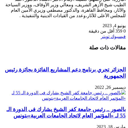
الطيب شيخ الأزهر الشريف، ومعالي وزير الأوقاف، ووزير السياحة
والآثار، ومحافظ القاهرة، والدكتور مصطفي وزيري الأمين العام
للمجلس الأعلى للآثار،وعدد من القيادات الدينية والتنفيذية .
يونيو 4, 2023
0
359
أقل من دقيقة
طباعة
لينكدإن
مشاركة
بينتيريست
فيسبوك
تويتر
عبر
مقالات ذات صلة
البريد
الجزائر تجري برنامج دعم المشاريع الفائزة بجائزة رئيس
الجمهورية
ديسمبر 26, 2022
بالصور .. رئيس جامعة كفر الشيخ يشارك فى الدورة الـ
55 لـ «المؤتمر العام لاتحاد الجامعات العربية»بتونس
مارس 18, 2023