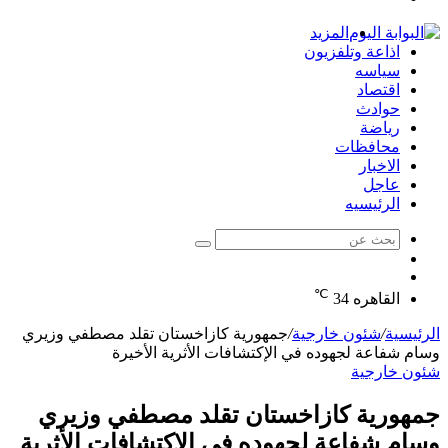
الدخول
المزيد
اذاعة وتلفزيون
سياسه
اقتصاد
حوادث
رياضة
محافظات
الاخبار
عاجل
الرئيسيه
بحث
الوضع
عن
مقال
المظلم
℃
عشوائي
القاهره
34
الرئيسية
/
شئون خارجية
/
جمهورية كازاخستان تقلد مصطفي وزيري
وسام شفاعة لجهوده في الإكتشافات الأثرية الأخيرة
شئون خارجية
جمهورية كازاخستان تقلد مصطفي وزيري
وسام شفاعة لجهوده في الإكتشافات الأثرية