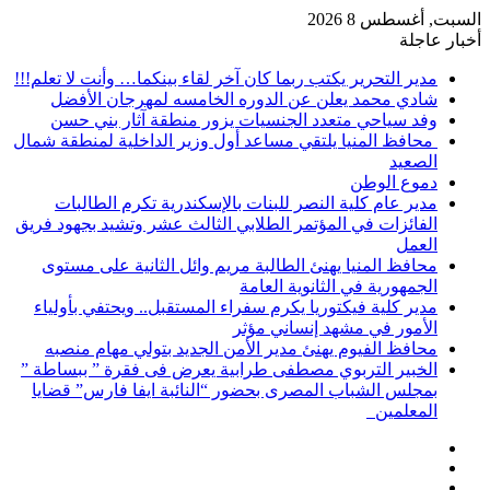
السبت, أغسطس 8 2026
أخبار عاجلة
مدير التحرير يكتب ربما كان آخر لقاء بينكما… وأنت لا تعلم!!!
شادي محمد يعلن عن الدوره الخامسه لمهرجان الأفضل
وفد سياحي متعدد الجنسيات يزور منطقة آثار بني حسن
محافظ المنيا يلتقي مساعد أول وزير الداخلية لمنطقة شمال
الصعيد
دموع الوطن
مدير عام كلية النصر للبنات بالإسكندرية تكرم الطالبات
الفائزات في المؤتمر الطلابي الثالث عشر وتشيد بجهود فريق
العمل
محافظ المنيا يهنئ الطالبة مريم وائل الثانية على مستوى
الجمهورية في الثانوية العامة
مدير كلية فيكتوريا يكرم سفراء المستقبل.. ويحتفي بأولياء
الأمور في مشهد إنساني مؤثر
محافظ الفيوم يهنئ مدير الأمن الجديد بتولي مهام منصبه
الخبير التربوي مصطفى طرابية يعرض فى فقرة ” ببساطة ”
بمجلس الشباب المصرى بحضور “النائبة ايفا فارس” قضايا
المعلمين
إضافة
مقال
عمود
تسجيل
عشوائي
جانبي