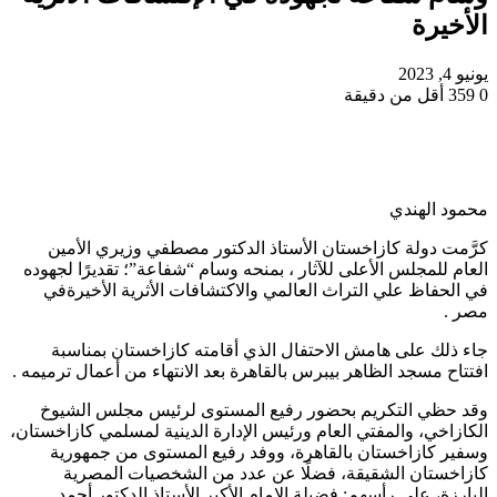
الأخيرة
يونيو 4, 2023
0
359
أقل من دقيقة
محمود الهندي
كرَّمت دولة كازاخستان الأستاذ الدكتور مصطفي وزيري الأمين
العام للمجلس الأعلى للآثار ، بمنحه وسام “شفاعة”؛ تقديرًا لجهوده
في الحفاظ علي التراث العالمي والاكتشافات الأثرية الأخيرةفي
مصر .
جاء ذلك على هامش الاحتفال الذي أقامته كازاخستان بمناسبة
افتتاح مسجد الظاهر بيبرس بالقاهرة بعد الانتهاء من أعمال ترميمه .
وقد حظي التكريم بحضور رفيع المستوى لرئيس مجلس الشيوخ
الكازاخي، والمفتي العام ورئيس الإدارة الدينية لمسلمي كازاخستان،
وسفير كازاخستان بالقاهرة، ووفد رفيع المستوى من جمهورية
كازاخستان الشقيقة، فضلًا عن عدد من الشخصيات المصرية
البارزة، على رأسهم: فضيلة الإمام الأكبر الأستاذ الدكتور أحمد