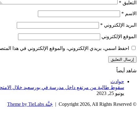
التعليق
*
الاسم
*
البريد الإلكتروني
*
الموقع الإلكتروني
احفظ اسمي، بريدي الإلكتروني، والموقع الإلكتروني في هذا المتصف
شاهد أيضاً
إغلاق
حوادث
سقوط طالبة من مرتفع داخل مدرسة في بورسعيد خلال الامتح
يونيو 25, 2023
© Copyright 2026, All Rights Reserved |
جَنَّة Theme by TieLabs
زر
تويتر
تيلقرام
واتساب
فيسبوك
الذهاب
إلى
الأعلى