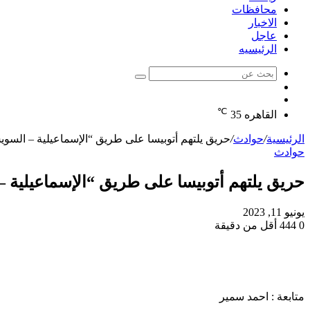
محافظات
الاخبار
عاجل
الرئيسيه
بحث
الوضع
عن
مقال
المظلم
℃
عشوائي
القاهره
35
الرئيسية
/
حوادث
/
حريق يلتهم أتوبيسا على طريق “الإسماعيلية – الس
حوادث
حريق يلتهم أتوبيسا على طريق “الإسماعيلية
يونيو 11, 2023
0
444
أقل من دقيقة
متابعة : احمد سمير