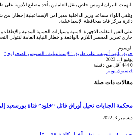
التهمت النيران اتوبيس خاص بنقل العاملين بأحد مصانع الأدوية على
وتلقي اللواء مساعد وزير الداخلية مدير أمن الإسماعيلية إخطارا من
دائرة مركز فايد بمحافظة الإسماعيلية.
على الفور انتقلت الاجهزة الامنية وسيارات الحماية المدنية والإطفا
جارى تحرير المحضر اللازم بالواقعة واخطار النيابة العامة لتتولى التح
الوسوم
حريق يلتهم أتوبيسا على طريق "الإسماعيلية - السويس الصحراوي"
يونيو 11, 2023
0
444
أقل من دقيقة
طباعة
لينكدإن
مشاركة
بينتيريست
فيسبوك
تويتر
عبر
مقالات ذات صلة
البريد
محكمة الجنايات تحيل أوراق قاتل “خلود” فتاة بورسعيد إل
ديسمبر 3, 2022
حبس 3 متهمين بنشر أخبار كاذبة 15 يومًا