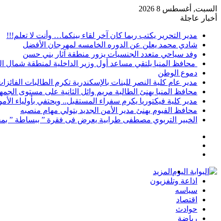
السبت, أغسطس 8 2026
أخبار عاجلة
مدير التحرير يكتب ربما كان آخر لقاء بينكما… وأنت لا تعلم!!!
شادي محمد يعلن عن الدوره الخامسه لمهرجان الأفضل
وفد سياحي متعدد الجنسيات يزور منطقة آثار بني حسن
محافظ المنيا يلتقي مساعد أول وزير الداخلية لمنطقة شمال ا
دموع الوطن
مدير عام كلية النصر للبنات بالإسكندرية تكرم الطالبات الفائز
محافظ المنيا يهنئ الطالبة مريم وائل الثانية على مستوى الجمهو
مدير كلية فيكتوريا يكرم سفراء المستقبل.. ويحتفي بأولياء الأ
محافظ الفيوم يهنئ مدير الأمن الجديد بتولي مهام منصبه
الخبير التربوي مصطفى طرابية يعرض فى فقرة ” ببساطة ” بمج
إضافة
مقال
عمود
تسجيل
عشوائي
جانبي
الدخول
المزيد
اذاعة وتلفزيون
سياسه
اقتصاد
حوادث
رياضة