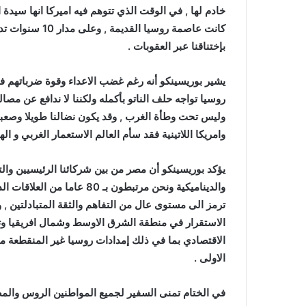
خادم لها , في الوقت الذي تتوهم فيه اميركا انها سيدة 
كانت عاصمة روسيا
بإختناقنا عبر العقوبات .
يشير بوريسينكو أنه رغم غضب الاعداء وقوة ضرباتهم فق
روسيا تواجه حلف الناتو بأكمله ولكننا لا ندافع عن م
وليس تحت وطأة الغرب , وقد يكون نضالنا طويلا وصعبا 
وامريكا اللاتينية فقد سأم العالم الاستعمار الغربي و الهي
يؤكد بوريسينكو أن مصر من بين شركائنا الرئيسيين والتي
والديناميكية ونحن مرتبطون بـ
ترمز الى مستوى عال من التفاهم والثقة المتبادلتين , 
الاستقرار في منطقة الشرق الاوسط وشمال افريقيا وتوسي
الاقتصادي بما في ذلك إمدادات روسيا غير المنقطعة م
الاولى .
في الختام تمنى السفير لجميع المواطنين الروس والمص