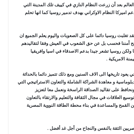
العالم بعد أن زرعت النظام النازي في كييف تلك المدينة التي
 القديمة , وعلى مدار 10 سنوات تدعم اميركا النظام الاوكراني بهدف تدمير روسيا كما انها تحلم
د تغلبت روسيا دائما على كل الصعوبات واليوم يعلم الجميع ان
صالح أمننا فحسب بل عن حق الشعوب في العيش وفقا لتقاليدهم
ولكن روسيا تشعر جيدا بدعم الاصدقاء في اسيا وافريقيا
منة الامريكية .
 يعود تاريخها الى الاف السنين ومع ذلك تتميز دائما بالحداثة
 80 عاما من العلاقات الدبلوماسية و معاهدة الشراكة الشاملة والتعاون الاستراتيجي التي
ونحافظ على تقاليد الصداقة الراسخة ونعمل معا لتعزيز
ع العلاقات في مجال الثقافة والتعليم والارتقاء بالتعاون
ن القمح والمساعدة في بناء محطة الطاقة النووية المصرية
ريين الثقة بالنفس والنجاح من أجل غد أفضل .