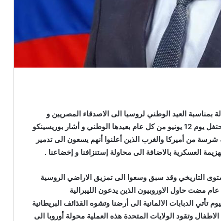
 بمناسبة العيد الوطني لروسيا الى الاصدقاء المصريين و
الروس من المقيمين في مصر , حيث صرّح أن روسيا تحتفل يوم 12 يونيو من كل عام بعيدها الوطني و أشار بوريسينكو
 شرسة من أميركا والغرب الذين أعلنوا أنهم يسعون الى تدمير
زيمة العسكرية بالاضافة الى محاولة إستنزافنا و إخضاعنا .
توى التاريخي وقد سبق وسعوا الى تمزيق الاراضي الروسية
ومحاولة إستعباد شعبنا و إبادة الروس وعلى مدار 500 عام مضت حاول الاوروبيون الذين يدعون الليبرالية
وم تأتي الدبابات الالمانية الى أرضنا وتشوه القذائف البريطانية
الاطفال وتقود الولايات المتحدة هذه العملية محولة أوروبا الى