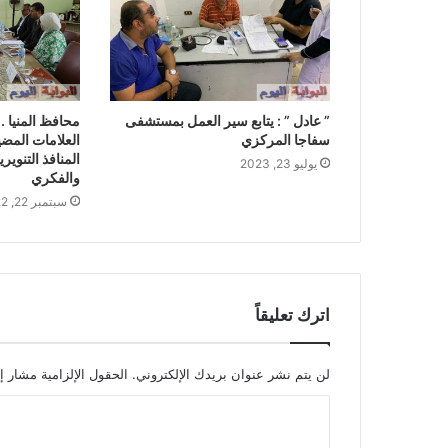
” عادل ” : يتابع سير العمل بمستشفى
محافظ المنيا .
سفاجا المركزي
العلامات المض
المنافذ التنوير
يوليو 23, 2023
والفكري
سبتمبر 22, 2022
اترك تعليقاً
لن يتم نشر عنوان بريدك الإلكتروني.
الحقول الإلزامية مشار إل
ا
ل