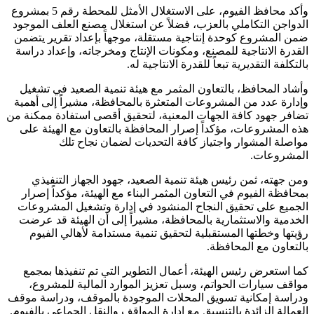
وأكد محافظ الفيوم، على الاستغلال الأمثل للمحطة رقم 5 بمشروع
الدواجن التكاملي بالعزب، فضلاً عن استغلال مصنع العلف الموجود
ضمن المشروع كوحدة إنتاجية مستقلة، موجهاً بإعداد تقرير يتضمن
القدرة الانتاجية للمصنع، ومكونات الإنتاج ومخرجاته، وإعداد دراسة
بالتكلفة التقديرية تبعاً للقدرة الانتاجية له.
وأشاد المحافظ، بالتعاون المثمر مع هيئة تنمية الصعيد في تشغيل
وإدارة عدد من المشروعات المتعثرة بالمحافظة، مشيراً إلى أهمية
تضافر جهود كافة الجهات المعنية، لتحقيق أقصى استفادة ممكنة من
هذه المشروعات، مؤكداً إصرار المحافظة بالتعاون مع الهيئة على
مواصلة المشوار واجتياز كافة التحديات لضمان نجاح تلك
المشروعات.
ومن جهته، ثمن رئيس هيئة تنمية الصعيد، جهود الجهاز التنفيذي
بمحافظة الفيوم في التعاون المثمر البناء مع الهيئة، مؤكداً إصرار
الجميع على تحقيق النجاح المنشود في إدارة وتشغيل المشروعات
الخدمية والاستثمارية بالمحافظة، مشيراً إلى أن الهيئة قد عرضت
رؤيتها وخطتها المستقبلية لتحقيق تنمية مستدامة لأهالي الفيوم
بالتعاون مع المحافظة.
كما استعرض رئيس الهيئة، أعمال التطوير التي تم تنفيذها بمجمع
مواقف سيارات الحواتم، وسبل تعزيز الموارد المالية للمشروع،
ودراسة إمكانية تسويق المحلات الموجودة بالموقف، ودراسة موقف
العمالة الزائدة بالتنسيق مع إدارة المواقف والنقل الجماعي بالفيوم.