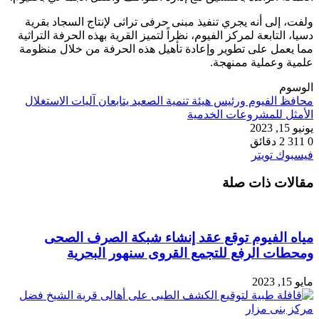
ولفت، إلى أنه يجري تنفيذ مبنى حرفى تراثى لإنتاج السجاد بقرية
دسيا، التابعة لمركز الفيوم، نظراً لتميز القرية بهذه الحرفة التراثية
مما يعمل على تطوير وإعادة تأهيل هذه الحرفة من خلال منظومة
علمية وعملية ممنهجة.
الوسوم
محافظ الفيوم ورئيس هيئة تنمية الصعيد يتابعان آليات الاستغلال
الأمثل للمشروعات الخدمية
يونيو 15, 2023
0
311
2 دقائق
طباعة
لينكدإن
مشاركة
بينتيريست
فيسبوك
تويتر
عبر
مقالات ذات صلة
البريد
مياه الفيوم توقع عقد إنشاء شبكة الصرف الصحى
ومحطات الرفع للتجمع القروى سنهور البحرية
مايو 15, 2023