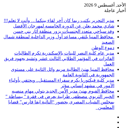
الأحد, أغسطس 9 2026
أخبار عاجلة
مدير التحرير يكتب ربما كان آخر لقاء بينكما… وأنت لا تعلم!!!
شادي محمد يعلن عن الدوره الخامسه لمهرجان الأفضل
وفد سياحي متعدد الجنسيات يزور منطقة آثار بني حسن
محافظ المنيا يلتقي مساعد أول وزير الداخلية لمنطقة شمال
الصعيد
دموع الوطن
مدير عام كلية النصر للبنات بالإسكندرية تكرم الطالبات
الفائزات في المؤتمر الطلابي الثالث عشر وتشيد بجهود فريق
العمل
محافظ المنيا يهنئ الطالبة مريم وائل الثانية على مستوى
الجمهورية في الثانوية العامة
مدير كلية فيكتوريا يكرم سفراء المستقبل.. ويحتفي بأولياء
الأمور في مشهد إنساني مؤثر
محافظ الفيوم يهنئ مدير الأمن الجديد بتولي مهام منصبه
الخبير التربوي مصطفى طرابية يعرض فى فقرة ” ببساطة ”
بمجلس الشباب المصرى بحضور “النائبة ايفا فارس” قضايا
المعلمين
إضافة
مقال
عمود
تسجيل
عشوائي
جانبي