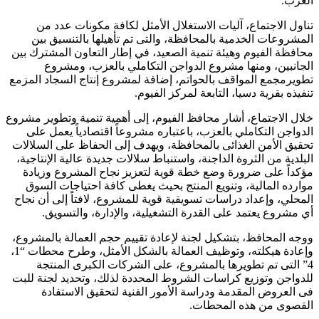
العزب.
تناول الاجتماع، آليات الاستغلال الأمثل لكافة مكونات عدد من
المشروعات الخدمية بالمحافظة، والتى تم تأهيلها بالتنسيق بين
محافظة الفيوم وهيئة تنمية الصعيد، في إطار التعاون المشترك بين
الجانبين، ومنها مشروع الدواجن التكاملي بالعزب، ومشروع
تطويرمجمع المواقف بالحواتم، إضافة لمشروع إنتاج السجاد المزمع
تنفيذه بقرية دسيا، التابعة لمركز الفيوم.
خلال الاجتماع، أشار محافظ الفيوم، إلى أهمية تنمية وتطوير مشروع
الدواجن التكاملي بالعزب، باعتباره مشروعاً اقتصادياً يعمل على
تحقيق الأمن الغذائى بالمحافظة، ويهدف إلى الحفاظ على السلالات
البلدية من الثروة الداجنة، واستنباط سلالات جديدة عالية الإنتاجية،
مؤكداً على ضرورة وضع خطة قوية لتعزيز نجاح المشروع وزيادة
موارده المالية، وتنويع المنتج بحيث يغطى كافة احتياجات السوق
المحلي، وإعداد دراسات تسويقية قوية للمشروع، لافتاً إلى أن نجاح
أي مشروع يعتمد على القدرة التشغيلية، والإدارة، والتسويق.
ووجه المحافظ، بتشكيل لجنة لإعادة تقييم حجم العمالة بالمشروع،
وإعادة هيكلته، وتوظيف العمالة بالشكل الأمثل، وطرح محطات “1،
4” التى تم تطويرها بالمشروع، على الشركات الكبرى المنتجة
للدواجن وتوزيع كراسات الشروط المحددة لذلك، وتحديد لجنة للبت
فى العروض المقدمة ودراسة الأمور الفنية لتحقيق الاستفادة
القصوى من هذه المحطات.