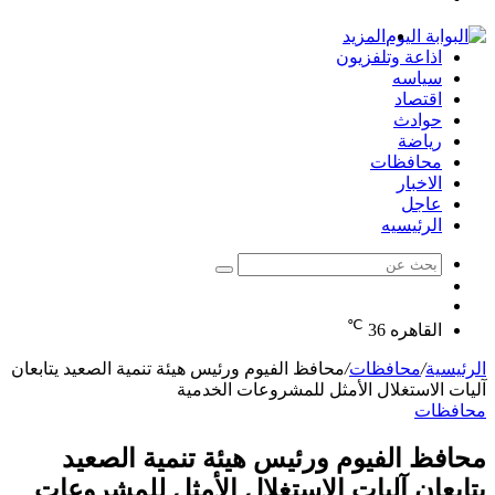
الدخول
المزيد
اذاعة وتلفزيون
سياسه
اقتصاد
حوادث
رياضة
محافظات
الاخبار
عاجل
الرئيسيه
بحث
الوضع
عن
مقال
المظلم
℃
عشوائي
القاهره
36
الرئيسية
/
محافظات
/
محافظ الفيوم ورئيس هيئة تنمية الصعيد يتابعان
آليات الاستغلال الأمثل للمشروعات الخدمية
محافظات
محافظ الفيوم ورئيس هيئة تنمية الصعيد
يتابعان آليات الاستغلال الأمثل للمشروعات