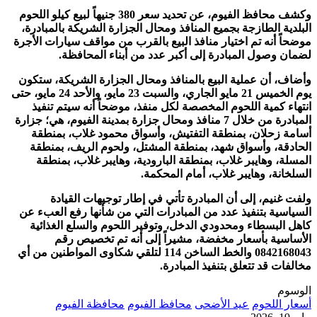
وكشف محافظ الفيوم، عن تحديد سعر 380 جنيهاً لبيع كيلو اللحوم
البلدية الطازجة بجميع المنافذ ومحال الجزارة الشريكة بالمبادرة،
موضحاً أنه تم اختيار منافذ البيع بالقرب من مواقف سيارات الأجرة
لضمان وصول المبادرة إلى أكبر عدد من أبناء المحافظة.
وأضاف، أن عملية البيع بالمنافذ ومحال الجزارة الشريكة، ستكون
يوم الخميس 21 مايو الجاري، والسبت 23 مايو، والأحد 24 مايو، حتى
انتهاء كمية اللحوم المخصصة لكل منفذ، موضحاً أنه سيتم تنفيذ
المبادرة من خلال 7 منافذ ومحال جزارة بمدينة الفيوم، هي؛ جزارة
أسامة زحلان، بمنطقة التفتيش، وأسواق محمود غلاب، بمنطقة
الحادقة، وأسواق شهد، بمنطقة المشتل، ولحوم الريف، بمنطقة
المسلة، وهايبر غلاب، بمنطقة البارودية، وهايبر غلاب، بمنطقة
السلخانة، وهايبر غلاب، أمام المحكمة.
ولفت غنيم، إلى أن المبادرة تأتي في إطار توجيهات القيادة
السياسية بتنفيذ عدد من المبادرات التي من شأنها رفع العبء عن
كاهل البسطاء ومحدودي الدخل، وتوفير اللحوم والسلع الغذائية
الأساسية بأسعار مخفضة، مشيراً إلى أنه تم تخصيص رقم
0842168043 والخط الساخن 114 لتلقي شكاوى المواطنين من أي
مخالفات قد تتعلق بتنفيذ المبادرة.
الوسوم
أسعار اللحوم
عيد الأضحى
محافظ الفيوم
محافظة الفيوم