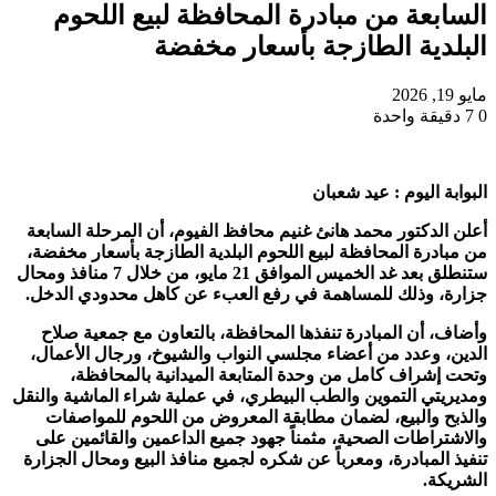
السابعة من مبادرة المحافظة لبيع اللحوم
البلدية الطازجة بأسعار مخفضة
مايو 19, 2026
0
7
دقيقة واحدة
البوابة اليوم : عيد شعبان
أعلن الدكتور محمد هانئ غنيم محافظ الفيوم، أن المرحلة السابعة
من مبادرة المحافظة لبيع اللحوم البلدية الطازجة بأسعار مخفضة،
ستنطلق بعد غد الخميس الموافق 21 مايو، من خلال 7 منافذ ومحال
جزارة، وذلك للمساهمة في رفع العبء عن كاهل محدودي الدخل.
وأضاف، أن المبادرة تنفذها المحافظة، بالتعاون مع جمعية صلاح
الدين، وعدد من أعضاء مجلسي النواب والشيوخ، ورجال الأعمال،
وتحت إشراف كامل من وحدة المتابعة الميدانية بالمحافظة،
ومديريتي التموين والطب البيطري، في عملية شراء الماشية والنقل
والذبح والبيع، لضمان مطابقة المعروض من اللحوم للمواصفات
والاشتراطات الصحية، مثمناً جهود جميع الداعمين والقائمين على
تنفيذ المبادرة، ومعرباً عن شكره لجميع منافذ البيع ومحال الجزارة
الشريكة.