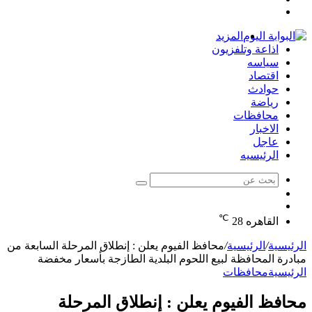
تسجيل
عشوائي
جانبي
الدخول
المزيد
اذاعة وتلفزيون
سياسه
اقتصاد
حوادث
رياضة
محافظات
الاخبار
عاجل
الرئيسيه
بحث
الوضع
عن
مقال
المظلم
℃
عشوائي
القاهره
28
الرئيسية
/
الرئيسية
/
محافظ الفيوم يعلن : إنطلاق المرحلة السابعة من
مبادرة المحافظة لبيع اللحوم البلدية الطازجة بأسعار مخفضة
الرئيسية
محافظات
محافظ الفيوم يعلن : إنطلاق المرحلة