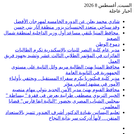
السبت, أغسطس 8 2026
أخبار عاجلة
شادي محمد يعلن عن الدوره الخامسه لمهرجان الأفضل
وفد سياحي متعدد الجنسيات يزور منطقة آثار بني حسن
محافظ المنيا يلتقي مساعد أول وزير الداخلية لمنطقة شمال
الصعيد
دموع الوطن
مدير عام كلية النصر للبنات بالإسكندرية تكرم الطالبات
الفائزات في المؤتمر الطلابي الثالث عشر وتشيد بجهود فريق
العمل
محافظ المنيا يهنئ الطالبة مريم وائل الثانية على مستوى
الجمهورية في الثانوية العامة
مدير كلية فيكتوريا يكرم سفراء المستقبل.. ويحتفي بأولياء
الأمور في مشهد إنساني مؤثر
محافظ الفيوم يهنئ مدير الأمن الجديد بتولي مهام منصبه
الخبير التربوي مصطفى طرابية يعرض فى فقرة ” ببساطة ”
بمجلس الشباب المصرى بحضور “النائبة ايفا فارس” قضايا
المعلمين
تعليم البساتين بقيادة الدكتور أشرف الغندور تتميز بالاستعداد
المتقن… لأنها أدركت سر بداية النجاح
إضافة
مقال
عمود