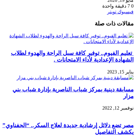
مايو 19, 2026
0
7
دقيقة واحدة
طباعة
لينكدإن
مشاركة
بينتيريست
فيسبوك
تويتر
عبر
مقالات ذات صلة
البريد
تعليم الفيوم.. توفير كافة سبل الراحة والهدوء لطلاب
الشهادة الإعدادية لأداء الامتحانات .
يناير 15, 2023
مسابقة دينية بمركز شباب الناصرية بإدارة شباب بني
مزار
نوفمبر 12, 2022
مصر تضع دلائل إرشادية جديدة لعلاج السكر.. “الحفناوي”
يكشف التفاصيل