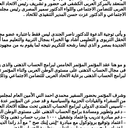
المنعقد بالمركز العربى الكشفى فى حضور و تشريف رئيس الاتحاد العرب
العربى للتضامن الاجتماعى واللواء الدكتور سمير المصرى رئيس مجلس اد
الاجتماعي و الدكتور عزت حسن المدير التنفيذى للاتحاد .
و يأتى توجية الدعوة للدكتور ناصر الجندى ليس فقط باعتباره عضو م
الحقل التربوى و التعليمى أشاد بها الخبراء بمجال التربية والتعليم مم
الجديدة بمصر و الذى أيضا رشحه للتكريم نتيجه لما يقوم به من مجهودات
و مو هنا عقد المؤتمر المؤتمر الخامس لبرامج الحساب الذهنى والذى ين
فى مجال الحساب الذهنى على مستوى الوطن العربى واثناء المؤتمر ت
لبرامج الحساب الذهنى برعاية الاتحاد العربى للتضامن الاجتماعي وذلك
وشرف المؤتمر بحضور السفير محمدي احمد الني الأمين العام لمجلس الو
من السفراء والقيادات الحزبية والسياسية و قد صدر عن المؤتمر عدة ن
– تأسيس المتدى الدولى لبرامج الحساب الذهنى تحت مظلة الاتحاد الع
– دعم وتطوير ومساندة برامج الحساب الذهنى على مستوى الوطن الع
– دعم مبادرة تدريب واعتماد وتشغيل ١٠٠٠ مدرب حساب ذهنى وذكاءات متعددة.
– اعتماد وتوقيع بروتوكول مع مبادرة “إبنى إبنك صح ” مع أ.د راندا ا
– إعتماد برامج ومدربين دوليين لتطوير منظومة الحساب الذهنى.