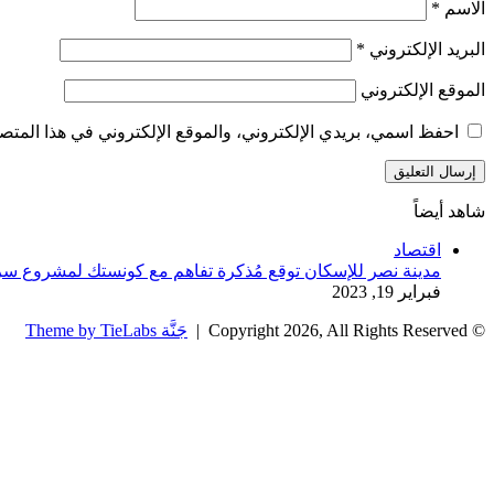
الاسم
*
البريد الإلكتروني
*
الموقع الإلكتروني
احفظ اسمي، بريدي الإلكتروني، والموقع الإلكتروني في هذا المتصف
شاهد أيضاً
إغلاق
اقتصاد
مدينة نصر للإسكان توقع مُذكرة تفاهم مع كونستك لمشروع س
فبراير 19, 2023
© Copyright 2026, All Rights Reserved |
جَنَّة Theme by TieLabs
زر
تويتر
تيلقرام
واتساب
فيسبوك
الذهاب
إلى
الأعلى