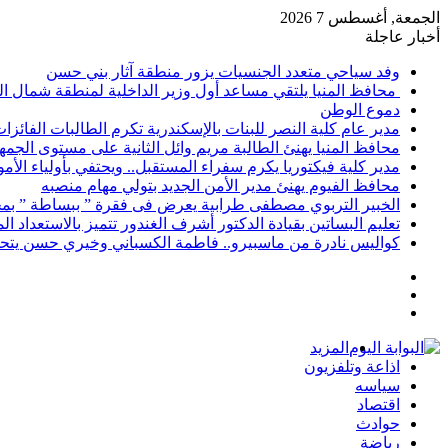
الجمعة, أغسطس 7 2026
أخبار عاجلة
وفد سياحي متعدد الجنسيات يزور منطقة آثار بني حسن
محافظ المنيا يلتقي مساعد أول وزير الداخلية لمنطقة شمال ا
دموع الوطن
مدير عام كلية النصر للبنات بالإسكندرية تكرم الطالبات الفائز
محافظ المنيا يهنئ الطالبة مريم وائل الثانية على مستوى الجمهو
مدير كلية فيكتوريا يكرم سفراء المستقبل.. ويحتفي بأولياء الأ
محافظ الفيوم يهنئ مدير الأمن الجديد بتولي مهام منصبه
الخبير التربوي مصطفى طرابية يعرض فى فقرة ” ببساطة ” بمج
تعليم البساتين بقيادة الدكتور أشرف الغندور تتميز بالاستعداد ا
كواليس نادرة من ماسبيرو.. فاطمة الكسباني وخيري حسن يتحد
إضافة
مقال
عمود
تسجيل
عشوائي
جانبي
الدخول
المزيد
اذاعة وتلفزيون
سياسه
اقتصاد
حوادث
رياضة