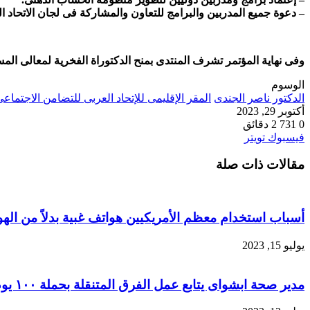
– دعوة جميع المدربين والبرامج للتعاون والمشاركة فى لجان الاتحاد ا
وفى نهاية المؤتمر تشرف المنتدى بمنح الدكتوراة الفخرية لمعالى الم
الوسوم
الدكتور ناصر الجندى
المقر الإقليمى للإتحاد العربى للتضامن الاجتماع
أكتوبر 29, 2023
0
731
2 دقائق
طباعة
لينكدإن
مشاركة
بينتيريست
فيسبوك
تويتر
عبر
مقالات ذات صلة
البريد
أسباب استخدام معظم الأمريكيين هواتف غبية بدلاً من ال
يوليو 15, 2023
مدير صحة ابشواى يتابع عمل الفرق المتنقلة بحملة ١٠٠ يوم صحة