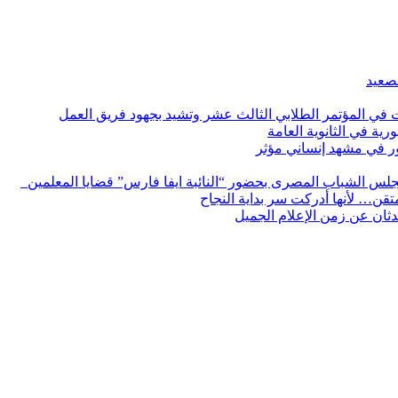
لصعيد
ات في المؤتمر الطلابي الثالث عشر وتشيد بجهود فريق العمل
رية في الثانوية العامة
مور في مشهد إنساني مؤثر
لس الشباب المصرى بحضور “النائبة ايفا فارس” قضايا المعلمين
لمتقن… لأنها أدركت سر بداية النجاح
ثان عن زمن الإعلام الجميل